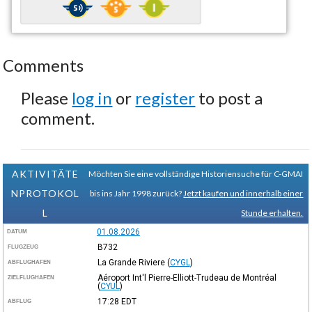
Comments
Please
log in
or
register
to post a
comment.
AKTIVITÄTE
Möchten Sie eine vollständige Historiensuche für C-GMAI
NPROTOKOL
bis ins Jahr 1998 zurück?
Jetzt kaufen und innerhalb einer
L
Stunde erhalten.
01.08.2026
DATUM
B732
FLUGZEUG
La Grande Riviere
(
CYGL
)
ABFLUGHAFEN
Aéroport Int'l Pierre-Elliott-Trudeau de Montréal
ZIELFLUGHAFEN
(
CYUL
)
17:28
EDT
ABFLUG