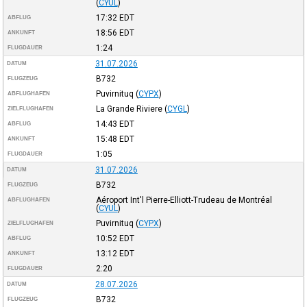
(
CYUL
)
17:32
EDT
ABFLUG
18:56
EDT
ANKUNFT
1:24
FLUGDAUER
31.07.2026
DATUM
B732
FLUGZEUG
Puvirnituq
(
CYPX
)
ABFLUGHAFEN
La Grande Riviere
(
CYGL
)
ZIELFLUGHAFEN
14:43
EDT
ABFLUG
15:48
EDT
ANKUNFT
1:05
FLUGDAUER
31.07.2026
DATUM
B732
FLUGZEUG
Aéroport Int'l Pierre-Elliott-Trudeau de Montréal
ABFLUGHAFEN
(
CYUL
)
Puvirnituq
(
CYPX
)
ZIELFLUGHAFEN
10:52
EDT
ABFLUG
13:12
EDT
ANKUNFT
2:20
FLUGDAUER
28.07.2026
DATUM
B732
FLUGZEUG