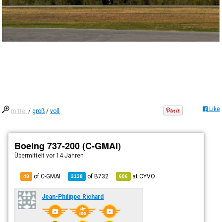
Like
mittel
/
groß
/
voll
Boeing 737-200 (C-GMAI)
Übermittelt
vor 14 Jahren
of C-GMAI
of
B732
at
CYVO
48
2138
606
Jean-Philippe Richard