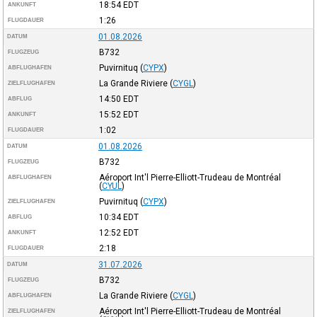
18:54
EDT
ANKUNFT
1:26
FLUGDAUER
01.08.2026
DATUM
B732
FLUGZEUG
Puvirnituq
(
CYPX
)
ABFLUGHAFEN
La Grande Riviere
(
CYGL
)
ZIELFLUGHAFEN
14:50
EDT
ABFLUG
15:52
EDT
ANKUNFT
1:02
FLUGDAUER
01.08.2026
DATUM
B732
FLUGZEUG
Aéroport Int'l Pierre-Elliott-Trudeau de Montréal
ABFLUGHAFEN
(
CYUL
)
Puvirnituq
(
CYPX
)
ZIELFLUGHAFEN
10:34
EDT
ABFLUG
12:52
EDT
ANKUNFT
2:18
FLUGDAUER
31.07.2026
DATUM
B732
FLUGZEUG
La Grande Riviere
(
CYGL
)
ABFLUGHAFEN
Aéroport Int'l Pierre-Elliott-Trudeau de Montréal
ZIELFLUGHAFEN