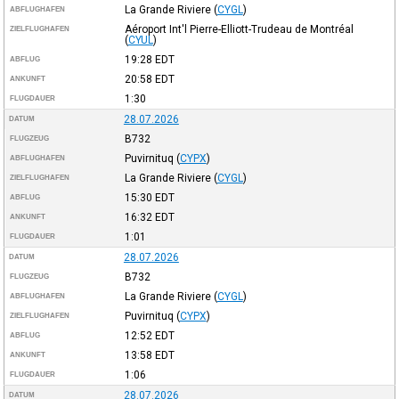
La Grande Riviere
(
CYGL
)
ABFLUGHAFEN
Aéroport Int'l Pierre-Elliott-Trudeau de Montréal
ZIELFLUGHAFEN
(
CYUL
)
19:28
EDT
ABFLUG
20:58
EDT
ANKUNFT
1:30
FLUGDAUER
28.07.2026
DATUM
B732
FLUGZEUG
Puvirnituq
(
CYPX
)
ABFLUGHAFEN
La Grande Riviere
(
CYGL
)
ZIELFLUGHAFEN
15:30
EDT
ABFLUG
16:32
EDT
ANKUNFT
1:01
FLUGDAUER
28.07.2026
DATUM
B732
FLUGZEUG
La Grande Riviere
(
CYGL
)
ABFLUGHAFEN
Puvirnituq
(
CYPX
)
ZIELFLUGHAFEN
12:52
EDT
ABFLUG
13:58
EDT
ANKUNFT
1:06
FLUGDAUER
28.07.2026
DATUM