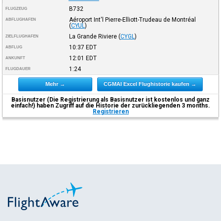
B732
FLUGZEUG
Aéroport Int'l Pierre-Elliott-Trudeau de Montréal
ABFLUGHAFEN
(
CYUL
)
La Grande Riviere
(
CYGL
)
ZIELFLUGHAFEN
10:37
EDT
ABFLUG
12:01
EDT
ANKUNFT
1:24
FLUGDAUER
Mehr →
CGMAI Excel Flughistorie kaufen →
Basisnutzer (Die Registrierung als Basisnutzer ist kostenlos und ganz
einfach!) haben Zugriff auf die Historie der zurückliegenden 3 months.
Registrieren