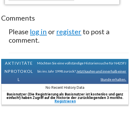
Comments
Please
log in
or
register
to post a
comment.
AKTIVITÄTE
Möchten Sie eine vollständige Historiensuche für N425FJ
NPROTOKOL
bis ins Jahr 1998 zurück?
Jetzt kaufen und innerhalb einer
L
Stunde erhalten.
No Recent History Data
Basisnutzer (Die Registrierung als Basisnutzer ist kostenlos und ganz
einfach!) haben Zugriff auf die Historie der zurückliegenden 3 months.
Registrieren