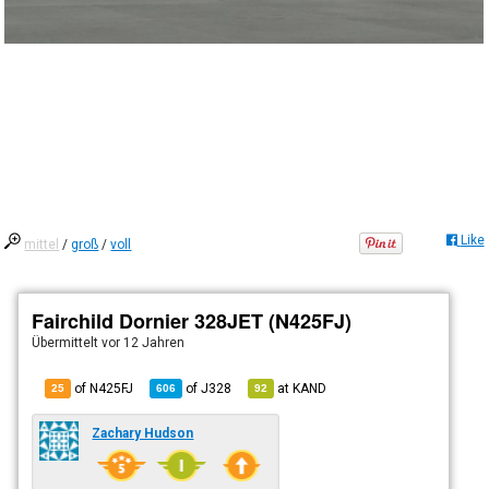
Like
mittel
/
groß
/
voll
Fairchild Dornier 328JET (N425FJ)
Übermittelt
vor 12 Jahren
of N425FJ
of
J328
at
KAND
25
606
92
Zachary Hudson