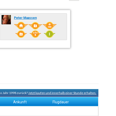
Peter Maassen
ns Jahr 1998 zurück?
Jetzt kaufen und innerhalb einer Stunde erhalten.
Ankunft
Flugdauer