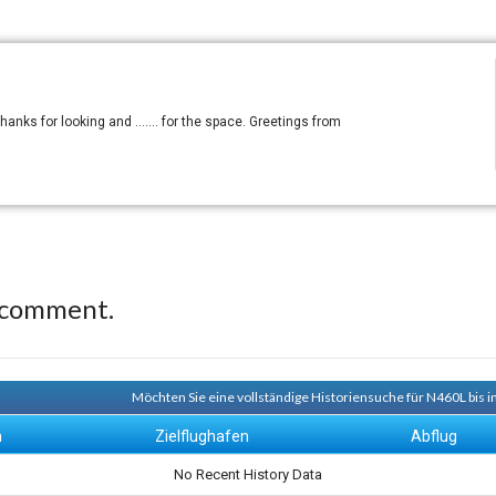
anks for looking and ....... for the space. Greetings from
 comment.
Möchten Sie eine vollständige Historiensuche für N460L bis i
n
Zielflughafen
Abflug
No Recent History Data