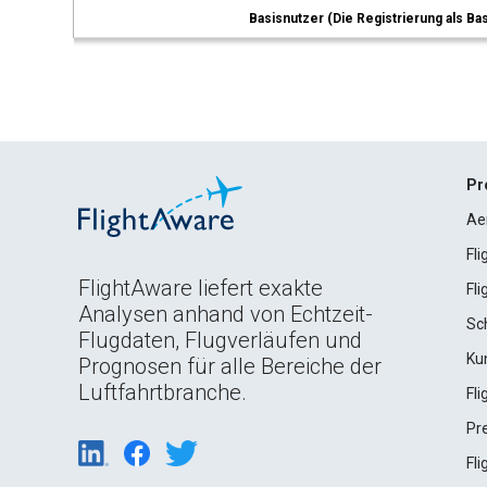
Basisnutzer (Die Registrierung als Ba
Pr
Ae
Fl
FlightAware liefert exakte
Fl
Analysen anhand von Echtzeit-
Sc
Flugdaten, Flugverläufen und
Ku
Prognosen für alle Bereiche der
Luftfahrtbranche.
Fl
Pr
Fl