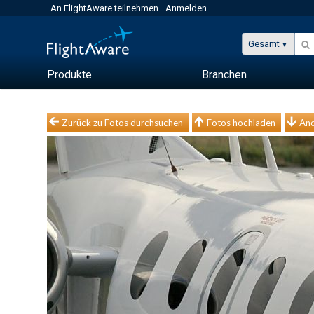
An FlightAware teilnehmen
Anmelden
Gesamt
Produkte
Branchen
Zurück zu Fotos durchsuchen
Fotos hochladen
And