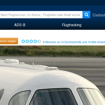
Flugnum
ADS-B
Flugtracking
eren zeigen
9
Stimmen (
4.14
Durchschnitt) und
10.664
Ansic