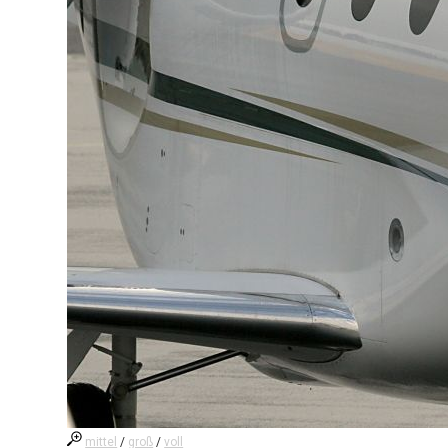
mittel
/
groß
/
voll