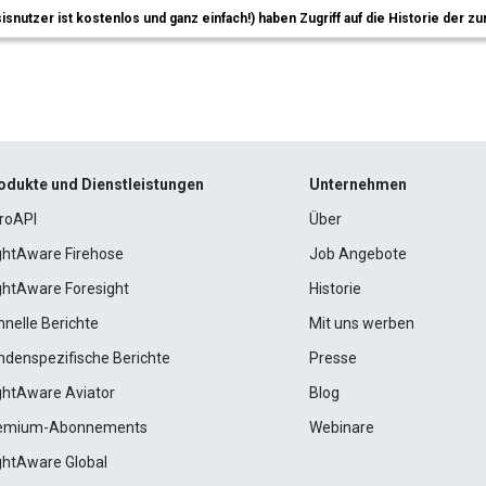
sisnutzer ist kostenlos und ganz einfach!) haben Zugriff auf die Historie der
odukte und Dienstleistungen
Unternehmen
roAPI
Über
ightAware Firehose
Job Angebote
ightAware Foresight
Historie
hnelle Berichte
Mit uns werben
ndenspezifische Berichte
Presse
ightAware Aviator
Blog
emium-Abonnements
Webinare
ightAware Global