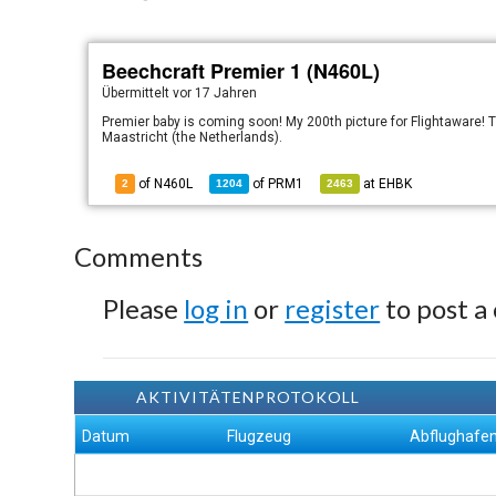
Beechcraft Premier 1 (N460L)
Übermittelt
vor 17 Jahren
Premier baby is coming soon! My 200th picture for Flightaware! Th
Maastricht (the Netherlands).
of N460L
of
PRM1
at
EHBK
2
1204
2463
Comments
Please
log in
or
register
to post a
AKTIVITÄTENPROTOKOLL
Datum
Flugzeug
Abflughafe