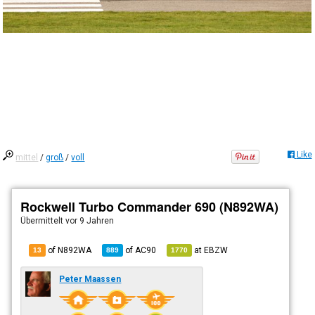
Like
mittel
/
groß
/
voll
Rockwell Turbo Commander 690 (N892WA)
Übermittelt
vor 9 Jahren
of N892WA
of
AC90
at
EBZW
13
889
1770
Peter Maassen