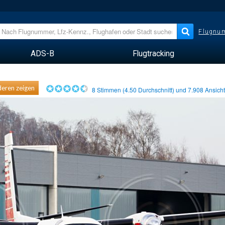
Flugnum
ADS-B
Flugtracking
eren zeigen
8
Stimmen (
4.50
Durchschnitt) und
7.908
Ansich