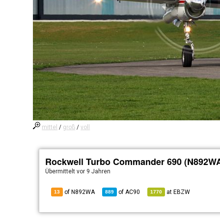
mittel
/
groß
/
voll
Rockwell Turbo Commander 690 (N892W
Übermittelt
vor 9 Jahren
of N892WA
of
AC90
at
EBZW
13
889
1770