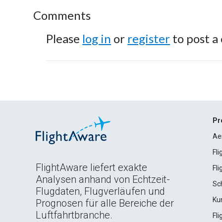
Comments
Please
log in
or
register
to post a
Pr
Ae
Fl
FlightAware liefert exakte
Fl
Analysen anhand von Echtzeit-
Sc
Flugdaten, Flugverläufen und
Ku
Prognosen für alle Bereiche der
Luftfahrtbranche.
Fl