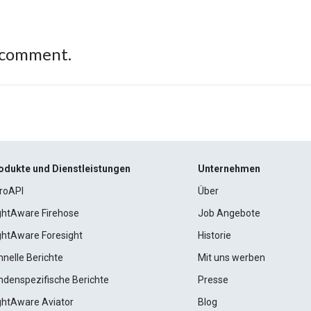
 comment.
odukte und Dienstleistungen
Unternehmen
roAPI
Über
ightAware Firehose
Job Angebote
ightAware Foresight
Historie
hnelle Berichte
Mit uns werben
ndenspezifische Berichte
Presse
ightAware Aviator
Blog