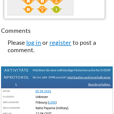
Comments
Please
log in
or
register
to post a
comment.
AKTIVITÄTE
Möchten Sie eine vollständige Historiensuche für D-EERP
NPROTOKOL
bis ins Jahr 1998 zurück?
Jetzt kaufen und innerhalb einer
L
Stunde erhalten.
05.08.2026
DATUM
Unknown
FLUGZEUG
Fribourg
(
LSGE
)
ABFLUGHAFEN
Nahe Payerne (military)
ZIELFLUGHAFEN
17:08
CEST
ABFLUG