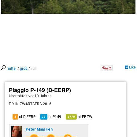
Like
mittel
/
groß
/
voll
Piaggio P-149 (D-EERP)
Übermittelt
vor 10 Jahren
FLY IN ZWARTBERG 2016
of D-EERP
of
P149
at
EBZW
3
77
1770
Peter Maassen