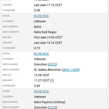
Last seen 17:16
CEST
ANKUNFT
0:08
FLUGDAUER
05.08.2026
DATUM
Unknown
FLUGZEUG
Nahe
ABFLUGHAFEN
Nahe Bad Ragaz
ZIELFLUGHAFEN
First seen 13:56
CEST
ABFLUG
Last seen 14:16
CEST
ANKUNFT
0:19
FLUGDAUER
05.08.2026
DATUM
Unknown
FLUGZEUG
Grenchen
(
LSZG
)
ABFLUGHAFEN
St. Gallen-Altenrhein
(
ACH / LSZR
)
ZIELFLUGHAFEN
10:38
CEST
ABFLUG
11:27
CEST
(
?
)
ANKUNFT
0:49
FLUGDAUER
05.08.2026
DATUM
Unknown
FLUGZEUG
Nahe Payerne (military)
ABFLUGHAFEN
Grenchen
(
LSZG
)
ZIELFLUGHAFEN