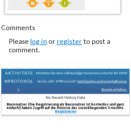
Comments
Please
log in
or
register
to post a
comment.
AKTIVITÄTE
Möchten Sie eine vollständige Historiensuche für 83-0009
NPROTOKOL
bis ins Jahr 1998 zurück?
Jetzt kaufen und innerhalb einer
L
Stunde erhalten.
No Recent History Data
Basisnutzer (Die Registrierung als Basisnutzer ist kostenlos und ganz
einfach!) haben Zugriff auf die Historie der zurückliegenden 3 months.
Registrieren