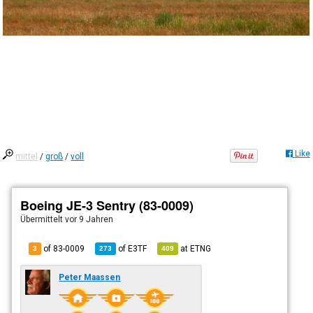
Like
mittel
/
groß
/
voll
Boeing JE-3 Sentry (83-0009)
Übermittelt
vor 9 Jahren
of 83-0009
of
E3TF
at
ETNG
3
273
409
Peter Maassen