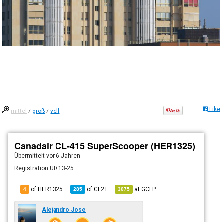
Like
mittel
/
groß
/
voll
Canadair CL-415 SuperScooper (HER1325)
Übermittelt
vor 6 Jahren
Registration UD.13-25
of HER1325
of
CL2T
at
GCLP
4
285
3075
Alejandro Jose