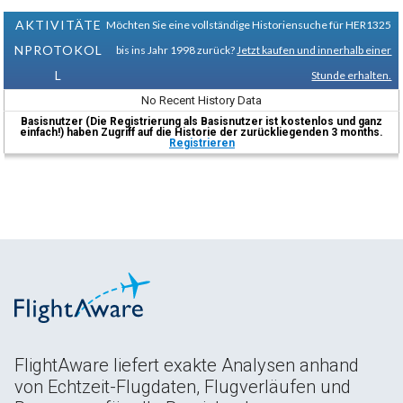
AKTIVITÄTE
Möchten Sie eine vollständige Historiensuche für HER1325
NPROTOKOL
bis ins Jahr 1998 zurück?
Jetzt kaufen und innerhalb einer
L
Stunde erhalten.
No Recent History Data
Basisnutzer (Die Registrierung als Basisnutzer ist kostenlos und ganz
einfach!) haben Zugriff auf die Historie der zurückliegenden 3 months.
Registrieren
FlightAware liefert exakte Analysen anhand
von Echtzeit-Flugdaten, Flugverläufen und