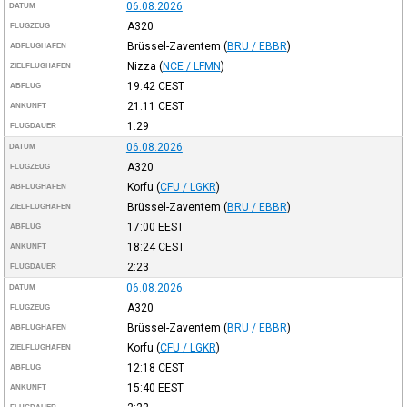
06.08.2026
DATUM
A320
FLUGZEUG
Brüssel-Zaventem
(
BRU / EBBR
)
ABFLUGHAFEN
Nizza
(
NCE / LFMN
)
ZIELFLUGHAFEN
19:42
CEST
ABFLUG
21:11
CEST
ANKUNFT
1:29
FLUGDAUER
06.08.2026
DATUM
A320
FLUGZEUG
Korfu
(
CFU / LGKR
)
ABFLUGHAFEN
Brüssel-Zaventem
(
BRU / EBBR
)
ZIELFLUGHAFEN
17:00
EEST
ABFLUG
18:24
CEST
ANKUNFT
2:23
FLUGDAUER
06.08.2026
DATUM
A320
FLUGZEUG
Brüssel-Zaventem
(
BRU / EBBR
)
ABFLUGHAFEN
Korfu
(
CFU / LGKR
)
ZIELFLUGHAFEN
12:18
CEST
ABFLUG
15:40
EEST
ANKUNFT