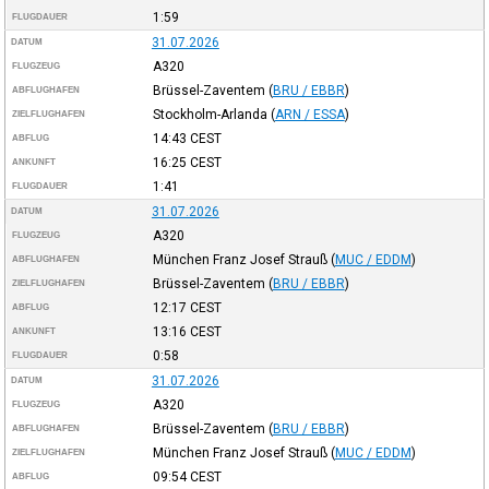
1:59
FLUGDAUER
31.07.2026
DATUM
A320
FLUGZEUG
Brüssel-Zaventem
(
BRU / EBBR
)
ABFLUGHAFEN
Stockholm-Arlanda
(
ARN / ESSA
)
ZIELFLUGHAFEN
14:43
CEST
ABFLUG
16:25
CEST
ANKUNFT
1:41
FLUGDAUER
31.07.2026
DATUM
A320
FLUGZEUG
München Franz Josef Strauß
(
MUC / EDDM
)
ABFLUGHAFEN
Brüssel-Zaventem
(
BRU / EBBR
)
ZIELFLUGHAFEN
12:17
CEST
ABFLUG
13:16
CEST
ANKUNFT
0:58
FLUGDAUER
31.07.2026
DATUM
A320
FLUGZEUG
Brüssel-Zaventem
(
BRU / EBBR
)
ABFLUGHAFEN
München Franz Josef Strauß
(
MUC / EDDM
)
ZIELFLUGHAFEN
09:54
CEST
ABFLUG