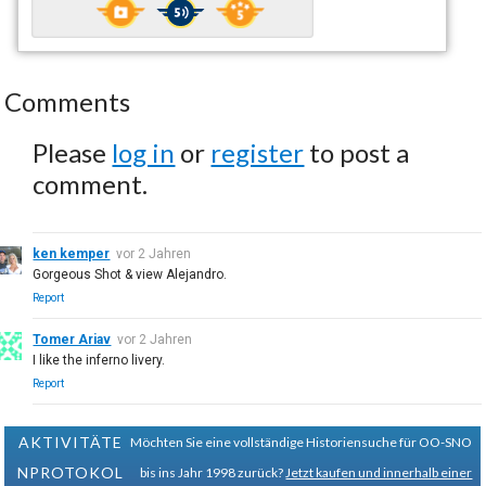
Comments
Please
log in
or
register
to post a
comment.
ken kemper
vor 2 Jahren
Gorgeous Shot & view Alejandro.
Report
Tomer Ariav
vor 2 Jahren
I like the inferno livery.
Report
AKTIVITÄTE
Möchten Sie eine vollständige Historiensuche für OO-SNO
NPROTOKOL
bis ins Jahr 1998 zurück?
Jetzt kaufen und innerhalb einer