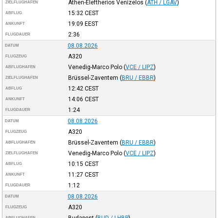
Athen-Eleftherios Venizelos
(
ATH / LGAV
)
ZIELFLUGHAFEN
15:32
CEST
ABFLUG
19:09
EEST
ANKUNFT
2:36
FLUGDAUER
08.08.2026
DATUM
A320
FLUGZEUG
Venedig-Marco Polo
(
VCE / LIPZ
)
ABFLUGHAFEN
Brüssel-Zaventem
(
BRU / EBBR
)
ZIELFLUGHAFEN
12:42
CEST
ABFLUG
14:06
CEST
ANKUNFT
1:24
FLUGDAUER
08.08.2026
DATUM
A320
FLUGZEUG
Brüssel-Zaventem
(
BRU / EBBR
)
ABFLUGHAFEN
Venedig-Marco Polo
(
VCE / LIPZ
)
ZIELFLUGHAFEN
10:15
CEST
ABFLUG
11:27
CEST
ANKUNFT
1:12
FLUGDAUER
08.08.2026
DATUM
A320
FLUGZEUG
Budapest
(
BUD / LHBP
)
ABFLUGHAFEN