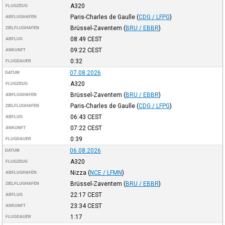
A320
FLUGZEUG
Paris-Charles de Gaulle
(
CDG / LFPG
)
ABFLUGHAFEN
Brüssel-Zaventem
(
BRU / EBBR
)
ZIELFLUGHAFEN
08:49
CEST
ABFLUG
09:22
CEST
ANKUNFT
0:32
FLUGDAUER
07.08.2026
DATUM
A320
FLUGZEUG
Brüssel-Zaventem
(
BRU / EBBR
)
ABFLUGHAFEN
Paris-Charles de Gaulle
(
CDG / LFPG
)
ZIELFLUGHAFEN
06:43
CEST
ABFLUG
07:22
CEST
ANKUNFT
0:39
FLUGDAUER
06.08.2026
DATUM
A320
FLUGZEUG
Nizza
(
NCE / LFMN
)
ABFLUGHAFEN
Brüssel-Zaventem
(
BRU / EBBR
)
ZIELFLUGHAFEN
22:17
CEST
ABFLUG
23:34
CEST
ANKUNFT
1:17
FLUGDAUER