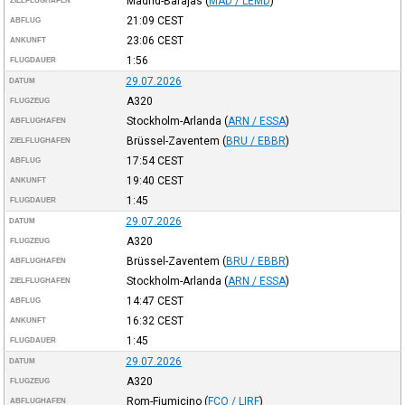
Madrid-Barajas
(
MAD / LEMD
)
ZIELFLUGHAFEN
21:09
CEST
ABFLUG
23:06
CEST
ANKUNFT
1:56
FLUGDAUER
29.07.2026
DATUM
A320
FLUGZEUG
Stockholm-Arlanda
(
ARN / ESSA
)
ABFLUGHAFEN
Brüssel-Zaventem
(
BRU / EBBR
)
ZIELFLUGHAFEN
17:54
CEST
ABFLUG
19:40
CEST
ANKUNFT
1:45
FLUGDAUER
29.07.2026
DATUM
A320
FLUGZEUG
Brüssel-Zaventem
(
BRU / EBBR
)
ABFLUGHAFEN
Stockholm-Arlanda
(
ARN / ESSA
)
ZIELFLUGHAFEN
14:47
CEST
ABFLUG
16:32
CEST
ANKUNFT
1:45
FLUGDAUER
29.07.2026
DATUM
A320
FLUGZEUG
Rom-Fiumicino
(
FCO / LIRF
)
ABFLUGHAFEN