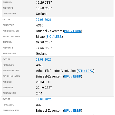
12:20
CEST
ABFLUG
13:50
CEST
ANKUNFT
Geplant
FLUGDAUER
09.08.2026
DATUM
A320
FLUGZEUG
Brüssel-Zaventem
(
BRU / EBBR
)
ABFLUGHAFEN
Bilbao
(
BIO / LEBB
)
ZIELFLUGHAFEN
09:30
CEST
ABFLUG
11:05
CEST
ANKUNFT
Geplant
FLUGDAUER
08.08.2026
DATUM
A320
FLUGZEUG
Athen-Eleftherios Venizelos
(
ATH / LGAV
)
ABFLUGHAFEN
Brüssel-Zaventem
(
BRU / EBBR
)
ZIELFLUGHAFEN
20:34
EEST
ABFLUG
22:19
CEST
ANKUNFT
2:44
FLUGDAUER
08.08.2026
DATUM
A320
FLUGZEUG
Brüssel-Zaventem
(
BRU / EBBR
)
ABFLUGHAFEN