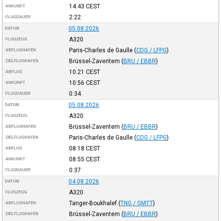
14:43
CEST
ANKUNFT
2:22
FLUGDAUER
05.08.2026
DATUM
A320
FLUGZEUG
Paris-Charles de Gaulle
(
CDG / LFPG
)
ABFLUGHAFEN
Brüssel-Zaventem
(
BRU / EBBR
)
ZIELFLUGHAFEN
10:21
CEST
ABFLUG
10:56
CEST
ANKUNFT
0:34
FLUGDAUER
05.08.2026
DATUM
A320
FLUGZEUG
Brüssel-Zaventem
(
BRU / EBBR
)
ABFLUGHAFEN
Paris-Charles de Gaulle
(
CDG / LFPG
)
ZIELFLUGHAFEN
08:18
CEST
ABFLUG
08:55
CEST
ANKUNFT
0:37
FLUGDAUER
04.08.2026
DATUM
A320
FLUGZEUG
Tanger-Boukhalef
(
TNG / GMTT
)
ABFLUGHAFEN
Brüssel-Zaventem
(
BRU / EBBR
)
ZIELFLUGHAFEN