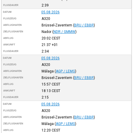
2:39
FLUGDAUER
05.08.2026
DATUM
A320
FLUGZEUG
Brüssel-Zaventem
(
BRU / EBBR
)
ABFLUGHAFEN
Nador
(
NDR / GMMW
)
ZIELFLUGHAFEN
20:02
CEST
ABFLUG
21:37
+01
ANKUNFT
2:34
FLUGDAUER
05.08.2026
DATUM
A320
FLUGZEUG
Málaga
(
AGP / LEMG
)
ABFLUGHAFEN
Brüssel-Zaventem
(
BRU / EBBR
)
ZIELFLUGHAFEN
15:57
CEST
ABFLUG
18:13
CEST
ANKUNFT
2:15
FLUGDAUER
05.08.2026
DATUM
A320
FLUGZEUG
Brüssel-Zaventem
(
BRU / EBBR
)
ABFLUGHAFEN
Málaga
(
AGP / LEMG
)
ZIELFLUGHAFEN
12:20
CEST
ABFLUG