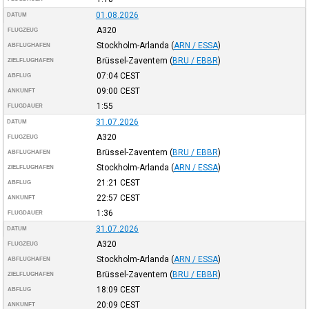
01.08.2026
DATUM
A320
FLUGZEUG
Stockholm-Arlanda
(
ARN / ESSA
)
ABFLUGHAFEN
Brüssel-Zaventem
(
BRU / EBBR
)
ZIELFLUGHAFEN
07:04
CEST
ABFLUG
09:00
CEST
ANKUNFT
1:55
FLUGDAUER
31.07.2026
DATUM
A320
FLUGZEUG
Brüssel-Zaventem
(
BRU / EBBR
)
ABFLUGHAFEN
Stockholm-Arlanda
(
ARN / ESSA
)
ZIELFLUGHAFEN
21:21
CEST
ABFLUG
22:57
CEST
ANKUNFT
1:36
FLUGDAUER
31.07.2026
DATUM
A320
FLUGZEUG
Stockholm-Arlanda
(
ARN / ESSA
)
ABFLUGHAFEN
Brüssel-Zaventem
(
BRU / EBBR
)
ZIELFLUGHAFEN
18:09
CEST
ABFLUG
20:09
CEST
ANKUNFT