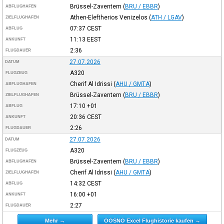
Brüssel-Zaventem
(
BRU / EBBR
)
ABFLUGHAFEN
Athen-Eleftherios Venizelos
(
ATH / LGAV
)
ZIELFLUGHAFEN
07:37
CEST
ABFLUG
11:13
EEST
ANKUNFT
2:36
FLUGDAUER
27.07.2026
DATUM
A320
FLUGZEUG
Cherif Al Idrissi
(
AHU / GMTA
)
ABFLUGHAFEN
Brüssel-Zaventem
(
BRU / EBBR
)
ZIELFLUGHAFEN
17:10
+01
ABFLUG
20:36
CEST
ANKUNFT
2:26
FLUGDAUER
27.07.2026
DATUM
A320
FLUGZEUG
Brüssel-Zaventem
(
BRU / EBBR
)
ABFLUGHAFEN
Cherif Al Idrissi
(
AHU / GMTA
)
ZIELFLUGHAFEN
14:32
CEST
ABFLUG
16:00
+01
ANKUNFT
2:27
FLUGDAUER
Mehr →
OOSNO Excel Flughistorie kaufen →