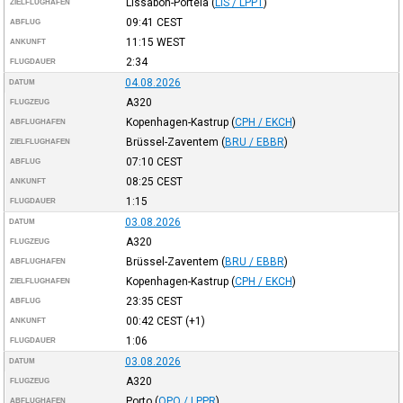
Lissabon-Portela
(
LIS / LPPT
)
ZIELFLUGHAFEN
09:41
CEST
ABFLUG
11:15
WEST
ANKUNFT
2:34
FLUGDAUER
04.08.2026
DATUM
A320
FLUGZEUG
Kopenhagen-Kastrup
(
CPH / EKCH
)
ABFLUGHAFEN
Brüssel-Zaventem
(
BRU / EBBR
)
ZIELFLUGHAFEN
07:10
CEST
ABFLUG
08:25
CEST
ANKUNFT
1:15
FLUGDAUER
03.08.2026
DATUM
A320
FLUGZEUG
Brüssel-Zaventem
(
BRU / EBBR
)
ABFLUGHAFEN
Kopenhagen-Kastrup
(
CPH / EKCH
)
ZIELFLUGHAFEN
23:35
CEST
ABFLUG
00:42
CEST
(+1)
ANKUNFT
1:06
FLUGDAUER
03.08.2026
DATUM
A320
FLUGZEUG
Porto
(
OPO / LPPR
)
ABFLUGHAFEN