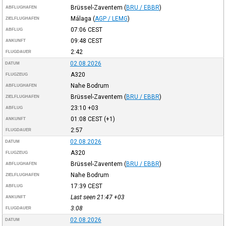
Brüssel-Zaventem
(
BRU / EBBR
)
ABFLUGHAFEN
Málaga
(
AGP / LEMG
)
ZIELFLUGHAFEN
07:06
CEST
ABFLUG
09:48
CEST
ANKUNFT
2:42
FLUGDAUER
02.08.2026
DATUM
A320
FLUGZEUG
Nahe Bodrum
ABFLUGHAFEN
Brüssel-Zaventem
(
BRU / EBBR
)
ZIELFLUGHAFEN
23:10
+03
ABFLUG
01:08
CEST
(+1)
ANKUNFT
2:57
FLUGDAUER
02.08.2026
DATUM
A320
FLUGZEUG
Brüssel-Zaventem
(
BRU / EBBR
)
ABFLUGHAFEN
Nahe Bodrum
ZIELFLUGHAFEN
17:39
CEST
ABFLUG
Last seen 21:47
+03
ANKUNFT
3:08
FLUGDAUER
02.08.2026
DATUM