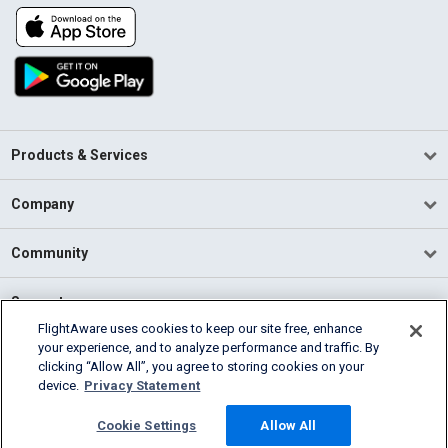
Products & Services
Company
Community
Support
FlightAware uses cookies to keep our site free, enhance
your experience, and to analyze performance and traffic. By
English (USA)
clicking “Allow All”, you agree to storing cookies on your
2026 FlightAware
device.
Privacy Statement
Terms of Use
Privacy
Cookie Settings
Cookie Settings
Allow All