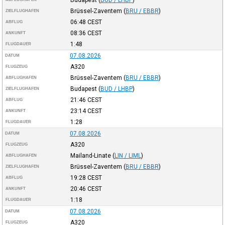
Brüssel-Zaventem
(
BRU / EBBR
)
ZIELFLUGHAFEN
06:48
CEST
ABFLUG
08:36
CEST
ANKUNFT
1:48
FLUGDAUER
07.08.2026
DATUM
A320
FLUGZEUG
Brüssel-Zaventem
(
BRU / EBBR
)
ABFLUGHAFEN
Budapest
(
BUD / LHBP
)
ZIELFLUGHAFEN
21:46
CEST
ABFLUG
23:14
CEST
ANKUNFT
1:28
FLUGDAUER
07.08.2026
DATUM
A320
FLUGZEUG
Mailand-Linate
(
LIN / LIML
)
ABFLUGHAFEN
Brüssel-Zaventem
(
BRU / EBBR
)
ZIELFLUGHAFEN
19:28
CEST
ABFLUG
20:46
CEST
ANKUNFT
1:18
FLUGDAUER
07.08.2026
DATUM
A320
FLUGZEUG