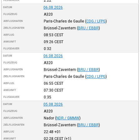
2:22
FLUGDAUER
06.08.2026
DATUM
A320
FLUGZEUG
Paris-Charles de Gaulle
(
CDG / LFPG
)
ABFLUGHAFEN
Brüssel-Zaventem
(
BRU / EBBR
)
ZIELFLUGHAFEN
08:53
CEST
ABFLUG
09:26
CEST
ANKUNFT
0:32
FLUGDAUER
06.08.2026
DATUM
A320
FLUGZEUG
Brüssel-Zaventem
(
BRU / EBBR
)
ABFLUGHAFEN
Paris-Charles de Gaulle
(
CDG / LFPG
)
ZIELFLUGHAFEN
06:55
CEST
ABFLUG
07:30
CEST
ANKUNFT
0:35
FLUGDAUER
05.08.2026
DATUM
A320
FLUGZEUG
Nador
(
NDR / GMMW
)
ABFLUGHAFEN
Brüssel-Zaventem
(
BRU / EBBR
)
ZIELFLUGHAFEN
22:48
+01
ABFLUG
02:28
CEST
(+1)
ANKUNFT