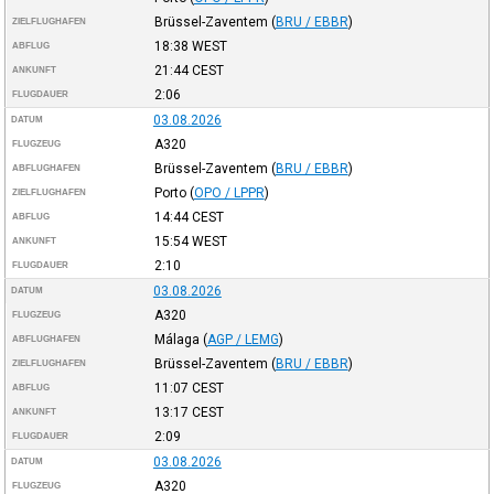
Brüssel-Zaventem
(
BRU / EBBR
)
ZIELFLUGHAFEN
18:38
WEST
ABFLUG
21:44
CEST
ANKUNFT
2:06
FLUGDAUER
03.08.2026
DATUM
A320
FLUGZEUG
Brüssel-Zaventem
(
BRU / EBBR
)
ABFLUGHAFEN
Porto
(
OPO / LPPR
)
ZIELFLUGHAFEN
14:44
CEST
ABFLUG
15:54
WEST
ANKUNFT
2:10
FLUGDAUER
03.08.2026
DATUM
A320
FLUGZEUG
Málaga
(
AGP / LEMG
)
ABFLUGHAFEN
Brüssel-Zaventem
(
BRU / EBBR
)
ZIELFLUGHAFEN
11:07
CEST
ABFLUG
13:17
CEST
ANKUNFT
2:09
FLUGDAUER
03.08.2026
DATUM
A320
FLUGZEUG