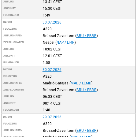
13:41
CEST
ABFLUG
15:30
CEST
ANKUNFT
1:49
FLUGDAUER
30.07.2026
DATUM
A320
FLUGZEUG
Brüssel-Zaventem
(
BRU / EBBR
)
ABFLUGHAFEN
Neapel
(
NAP / LIRN
)
ZIELFLUGHAFEN
10:02
CEST
ABFLUG
12:01
CEST
ANKUNFT
1:58
FLUGDAUER
30.07.2026
DATUM
A320
FLUGZEUG
Madrid-Barajas
(
MAD / LEMD
)
ABFLUGHAFEN
Brüssel-Zaventem
(
BRU / EBBR
)
ZIELFLUGHAFEN
06:33
CEST
ABFLUG
08:14
CEST
ANKUNFT
1:40
FLUGDAUER
29.07.2026
DATUM
A320
FLUGZEUG
Brüssel-Zaventem
(
BRU / EBBR
)
ABFLUGHAFEN