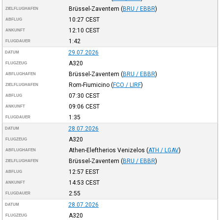
Brüssel-Zaventem
(
BRU / EBBR
)
ZIELFLUGHAFEN
10:27
CEST
ABFLUG
12:10
CEST
ANKUNFT
1:42
FLUGDAUER
29.07.2026
DATUM
A320
FLUGZEUG
Brüssel-Zaventem
(
BRU / EBBR
)
ABFLUGHAFEN
Rom-Fiumicino
(
FCO / LIRF
)
ZIELFLUGHAFEN
07:30
CEST
ABFLUG
09:06
CEST
ANKUNFT
1:35
FLUGDAUER
28.07.2026
DATUM
A320
FLUGZEUG
Athen-Eleftherios Venizelos
(
ATH / LGAV
)
ABFLUGHAFEN
Brüssel-Zaventem
(
BRU / EBBR
)
ZIELFLUGHAFEN
12:57
EEST
ABFLUG
14:53
CEST
ANKUNFT
2:55
FLUGDAUER
28.07.2026
DATUM
A320
FLUGZEUG