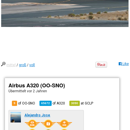
Like
mittel
/
groß
/
voll
Airbus A320 (OO-SNO)
Übermittelt
vor 2 Jahren
of OO-SNO
of
A320
at
GCLP
9
65672
3090
Alejandro Jose