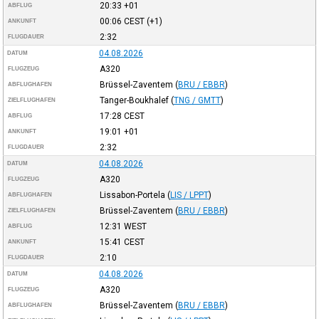
20:33
+01
ABFLUG
00:06
CEST
(+1)
ANKUNFT
2:32
FLUGDAUER
04.08.2026
DATUM
A320
FLUGZEUG
Brüssel-Zaventem
(
BRU / EBBR
)
ABFLUGHAFEN
Tanger-Boukhalef
(
TNG / GMTT
)
ZIELFLUGHAFEN
17:28
CEST
ABFLUG
19:01
+01
ANKUNFT
2:32
FLUGDAUER
04.08.2026
DATUM
A320
FLUGZEUG
Lissabon-Portela
(
LIS / LPPT
)
ABFLUGHAFEN
Brüssel-Zaventem
(
BRU / EBBR
)
ZIELFLUGHAFEN
12:31
WEST
ABFLUG
15:41
CEST
ANKUNFT
2:10
FLUGDAUER
04.08.2026
DATUM
A320
FLUGZEUG
Brüssel-Zaventem
(
BRU / EBBR
)
ABFLUGHAFEN