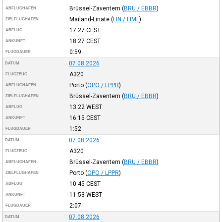
Brüssel-Zaventem
(
BRU / EBBR
)
ABFLUGHAFEN
Mailand-Linate
(
LIN / LIML
)
ZIELFLUGHAFEN
17:27
CEST
ABFLUG
18:27
CEST
ANKUNFT
0:59
FLUGDAUER
07.08.2026
DATUM
A320
FLUGZEUG
Porto
(
OPO / LPPR
)
ABFLUGHAFEN
Brüssel-Zaventem
(
BRU / EBBR
)
ZIELFLUGHAFEN
13:22
WEST
ABFLUG
16:15
CEST
ANKUNFT
1:52
FLUGDAUER
07.08.2026
DATUM
A320
FLUGZEUG
Brüssel-Zaventem
(
BRU / EBBR
)
ABFLUGHAFEN
Porto
(
OPO / LPPR
)
ZIELFLUGHAFEN
10:45
CEST
ABFLUG
11:53
WEST
ANKUNFT
2:07
FLUGDAUER
07.08.2026
DATUM