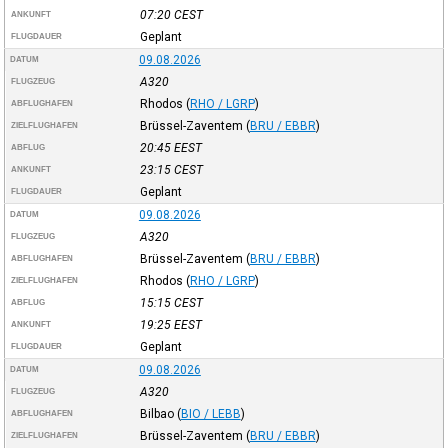
07:20
CEST
ANKUNFT
Geplant
FLUGDAUER
09.08.2026
DATUM
A320
FLUGZEUG
Rhodos
(
RHO / LGRP
)
ABFLUGHAFEN
Brüssel-Zaventem
(
BRU / EBBR
)
ZIELFLUGHAFEN
20:45
EEST
ABFLUG
23:15
CEST
ANKUNFT
Geplant
FLUGDAUER
09.08.2026
DATUM
A320
FLUGZEUG
Brüssel-Zaventem
(
BRU / EBBR
)
ABFLUGHAFEN
Rhodos
(
RHO / LGRP
)
ZIELFLUGHAFEN
15:15
CEST
ABFLUG
19:25
EEST
ANKUNFT
Geplant
FLUGDAUER
09.08.2026
DATUM
A320
FLUGZEUG
Bilbao
(
BIO / LEBB
)
ABFLUGHAFEN
Brüssel-Zaventem
(
BRU / EBBR
)
ZIELFLUGHAFEN