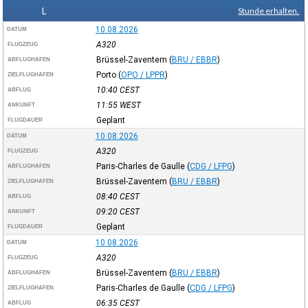
L
Stunde erhalten.
10.08.2026
DATUM
A320
FLUGZEUG
Brüssel-Zaventem
(
BRU / EBBR
)
ABFLUGHAFEN
Porto
(
OPO / LPPR
)
ZIELFLUGHAFEN
10:40
CEST
ABFLUG
11:55
WEST
ANKUNFT
Geplant
FLUGDAUER
10.08.2026
DATUM
A320
FLUGZEUG
Paris-Charles de Gaulle
(
CDG / LFPG
)
ABFLUGHAFEN
Brüssel-Zaventem
(
BRU / EBBR
)
ZIELFLUGHAFEN
08:40
CEST
ABFLUG
09:20
CEST
ANKUNFT
Geplant
FLUGDAUER
10.08.2026
DATUM
A320
FLUGZEUG
Brüssel-Zaventem
(
BRU / EBBR
)
ABFLUGHAFEN
Paris-Charles de Gaulle
(
CDG / LFPG
)
ZIELFLUGHAFEN
06:35
CEST
ABFLUG