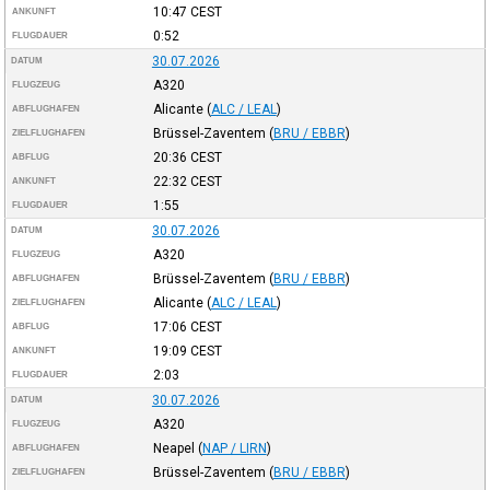
10:47
CEST
ANKUNFT
0:52
FLUGDAUER
30.07.2026
DATUM
A320
FLUGZEUG
Alicante
(
ALC / LEAL
)
ABFLUGHAFEN
Brüssel-Zaventem
(
BRU / EBBR
)
ZIELFLUGHAFEN
20:36
CEST
ABFLUG
22:32
CEST
ANKUNFT
1:55
FLUGDAUER
30.07.2026
DATUM
A320
FLUGZEUG
Brüssel-Zaventem
(
BRU / EBBR
)
ABFLUGHAFEN
Alicante
(
ALC / LEAL
)
ZIELFLUGHAFEN
17:06
CEST
ABFLUG
19:09
CEST
ANKUNFT
2:03
FLUGDAUER
30.07.2026
DATUM
A320
FLUGZEUG
Neapel
(
NAP / LIRN
)
ABFLUGHAFEN
Brüssel-Zaventem
(
BRU / EBBR
)
ZIELFLUGHAFEN