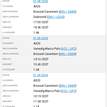
01.08.2026
DATUM
A320
FLUGZEUG
Brüssel-Zaventem
(
BRU / EBBR
)
ABFLUGHAFEN
Dubrovnik
(
DBV / LDDU
)
ZIELFLUGHAFEN
17:00
CEST
ABFLUG
18:46
CEST
ANKUNFT
1:46
FLUGDAUER
01.08.2026
DATUM
A320
FLUGZEUG
Venedig-Marco Polo
(
VCE / LIPZ
)
ABFLUGHAFEN
Brüssel-Zaventem
(
BRU / EBBR
)
ZIELFLUGHAFEN
14:16
CEST
ABFLUG
15:45
CEST
ANKUNFT
1:28
FLUGDAUER
01.08.2026
DATUM
A320
FLUGZEUG
Brüssel-Zaventem
(
BRU / EBBR
)
ABFLUGHAFEN
Venedig-Marco Polo
(
VCE / LIPZ
)
ZIELFLUGHAFEN
10:19
CEST
ABFLUG
11:38
CEST
ANKUNFT
1:18
FLUGDAUER