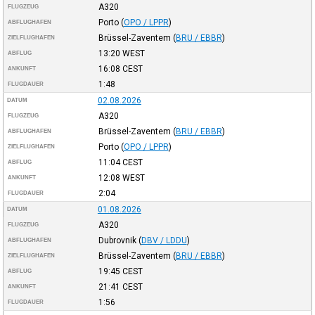
A320
FLUGZEUG
Porto
(
OPO / LPPR
)
ABFLUGHAFEN
Brüssel-Zaventem
(
BRU / EBBR
)
ZIELFLUGHAFEN
13:20
WEST
ABFLUG
16:08
CEST
ANKUNFT
1:48
FLUGDAUER
02.08.2026
DATUM
A320
FLUGZEUG
Brüssel-Zaventem
(
BRU / EBBR
)
ABFLUGHAFEN
Porto
(
OPO / LPPR
)
ZIELFLUGHAFEN
11:04
CEST
ABFLUG
12:08
WEST
ANKUNFT
2:04
FLUGDAUER
01.08.2026
DATUM
A320
FLUGZEUG
Dubrovnik
(
DBV / LDDU
)
ABFLUGHAFEN
Brüssel-Zaventem
(
BRU / EBBR
)
ZIELFLUGHAFEN
19:45
CEST
ABFLUG
21:41
CEST
ANKUNFT
1:56
FLUGDAUER