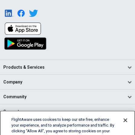
Products & Services
Company
Community
Support
FlightAware uses cookies to keep our site free, enhance
your experience, and to analyze performance and traffic. By
English (USA)
clicking “Allow All”, you agree to storing cookies on your
2026 FlightAware