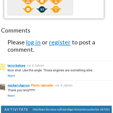
Comments
Please
log in
or
register
to post a
comment.
terry kelsey
vor 4 Jahren
Nice shot. Like the angle. Those engines are something else.
Report
michel charron
Photo Uploader
vor 4 Jahren
Thank you terry!!!!!!!!
Report
AKTIVITÄTE
Möchten Sie eine vollständige Historiensuche für JA732J