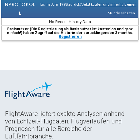
NPROTOKOL
bis ins Jahr 1998 zurück?
Jetzt kaufen und innerhalb einer
L
Stunde erhalten.
No Recent History Data
Basisnutzer (Die Registrierung als Basisnutzer ist kostenlos und ganz
einfach!) haben Zugriff auf die Historie der zurückliegenden 3 months.
Registrieren
FlightAware liefert exakte Analysen anhand
von Echtzeit-Flugdaten, Flugverläufen und
Prognosen für alle Bereiche der
Luftfahrtbranche.