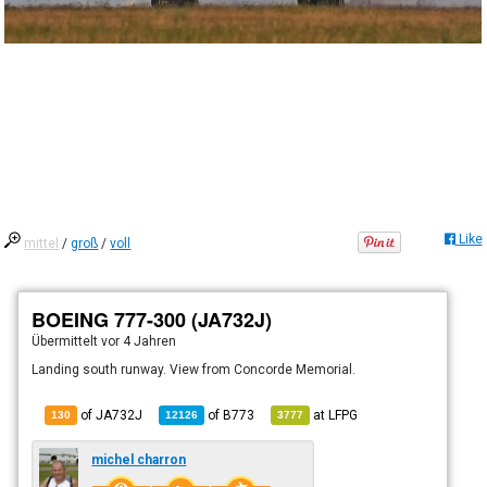
Like
mittel
/
groß
/
voll
BOEING 777-300 (JA732J)
Übermittelt
vor 4 Jahren
Landing south runway. View from Concorde Memorial.
of JA732J
of
B773
at
LFPG
130
12126
3777
michel charron