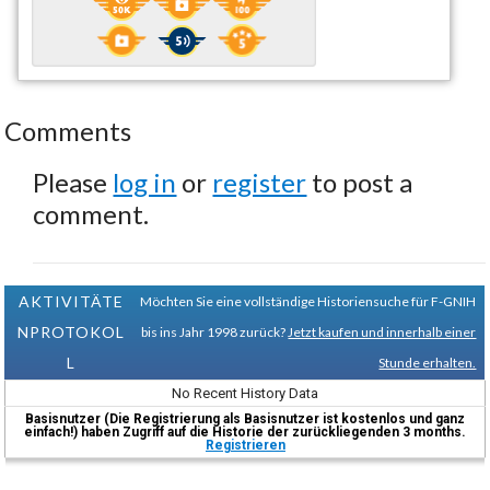
Comments
Please
log in
or
register
to post a
comment.
AKTIVITÄTE
Möchten Sie eine vollständige Historiensuche für F-GNIH
NPROTOKOL
bis ins Jahr 1998 zurück?
Jetzt kaufen und innerhalb einer
L
Stunde erhalten.
No Recent History Data
Basisnutzer (Die Registrierung als Basisnutzer ist kostenlos und ganz
einfach!) haben Zugriff auf die Historie der zurückliegenden 3 months.
Registrieren