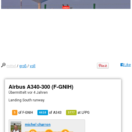
Like
mittel
/
groß
/
voll
Airbus A340-300 (F-GNIH)
Übermittelt
vor 4 Jahren
Landing South runway.
of F-GNIH
of
A343
at
LFPG
5
6618
3777
michel charron