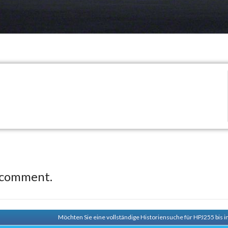
 comment.
Möchten Sie eine vollständige Historiensuche für HPJ255 bis i