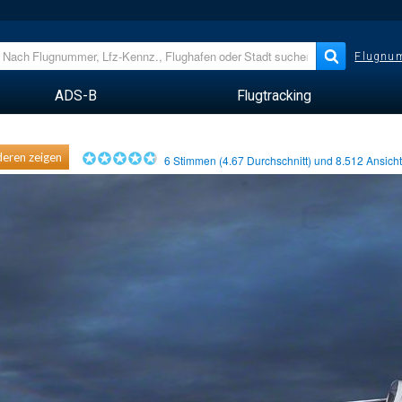
Flugnum
ADS-B
Flugtracking
eren zeigen
6
Stimmen (
4.67
Durchschnitt) und
8.512
Ansich