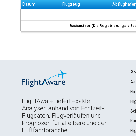
Datum
Flugzeug
Abflughafe
Basisnutzer (Die Registrierung als Ba
Pr
Ae
Fl
FlightAware liefert exakte
Fl
Analysen anhand von Echtzeit-
Sc
Flugdaten, Flugverläufen und
Ku
Prognosen für alle Bereiche der
Luftfahrtbranche.
Fl