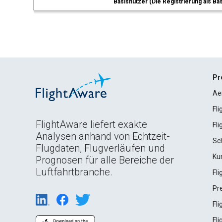
Basisnutzer (Die Registrierung als Ba
Pr
Ae
Fl
FlightAware liefert exakte
Fl
Analysen anhand von Echtzeit-
Sc
Flugdaten, Flugverläufen und
Ku
Prognosen für alle Bereiche der
Luftfahrtbranche.
Fl
Pr
Fl
Fl