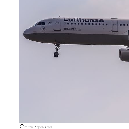
mittel
/
groß
/
voll