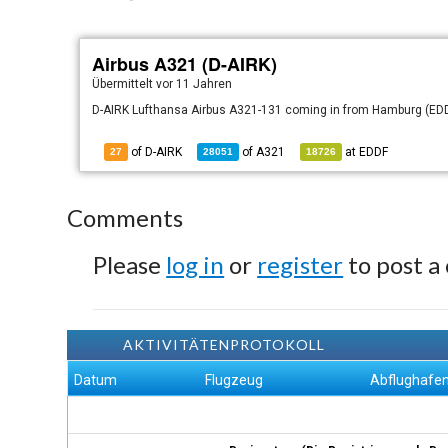
Airbus A321 (D-AIRK)
Übermittelt
vor 11 Jahren
D-AIRK Lufthansa Airbus A321-131 coming in from Hamburg (EDD
of D-AIRK
of
A321
at
EDDF
27
28051
18726
Comments
Please
log in
or
register
to post a
AKTIVITÄTENPROTOKOLL
Datum
Flugzeug
Abflughafe