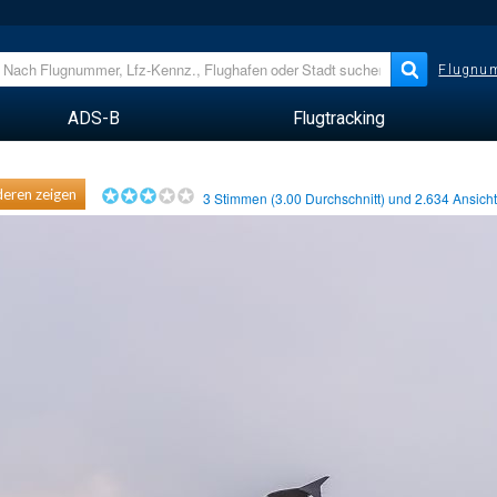
Flugnum
ADS-B
Flugtracking
eren zeigen
3
Stimmen (
3.00
Durchschnitt) und
2.634
Ansich