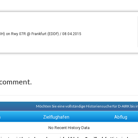
H) on Rwy 07R @ Frankfurt (EDDF) / 08.04.2015
 comment.
Möchten Sie eine vollständige Historiensuche für D-AIRK bis 
n
Zielflughafen
Abflug
No Recent History Data