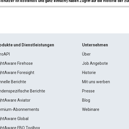
sisnutzer ist kostenlos und ganz einfach!) haben Zugriff auf die Historie der
odukte und Dienstleistungen
Unternehmen
roAPI
Über
ightAware Firehose
Job Angebote
ightAware Foresight
Historie
hnelle Berichte
Mit uns werben
ndenspezifische Berichte
Presse
ightAware Aviator
Blog
emium-Abonnements
Webinare
ightAware Global
ightAware FBO Toolbox