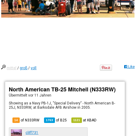
Like
mittel
/
groß
/
voll
North American TB-25 Mitchell (N333RW)
Übermittelt
vor 11 Jahren
Showing as a Navy PB-1J, "Special Delivery" - North American B-
25J, N333RW, at Barksdale AFB Airshow in 2005.
of N333RW
of
B25
at
KBAD
14
1763
1121
cliff731