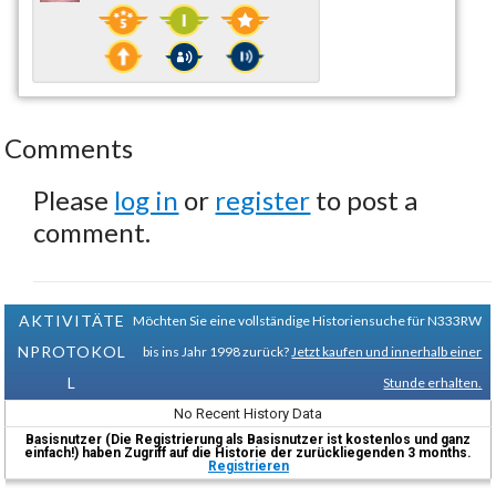
Comments
Please
log in
or
register
to post a
comment.
AKTIVITÄTE
Möchten Sie eine vollständige Historiensuche für N333RW
NPROTOKOL
bis ins Jahr 1998 zurück?
Jetzt kaufen und innerhalb einer
L
Stunde erhalten.
No Recent History Data
Basisnutzer (Die Registrierung als Basisnutzer ist kostenlos und ganz
einfach!) haben Zugriff auf die Historie der zurückliegenden 3 months.
Registrieren