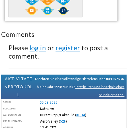
Comments
Please
log in
or
register
to post a
comment.
AKTIVITÄTE
Möchten Sie eine vollständige Historiensuche für N898DK
NPROTOKOL
bis ins Jahr 1998 zurück?
Jetzt kaufen und innerhalb einer
L
Stunde erhalten.
05.08.2026
DATUM
Unknown
FLUGZEUG
Durant Rgnl/Eaker Fld
(
KDUA
)
ABFLUGHAFEN
Aero Valley
(
52F
)
ZIELFLUGHAFEN
12:41
CDT
ABFLUG