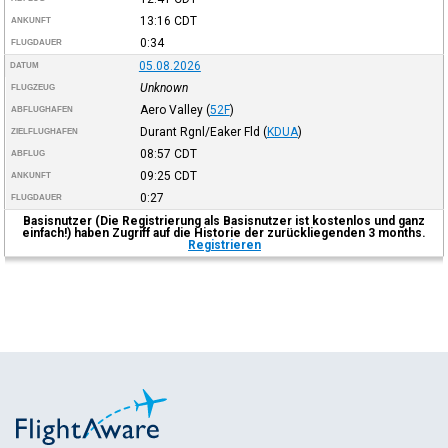
13:16
CDT
ANKUNFT
0:34
FLUGDAUER
05.08.2026
DATUM
Unknown
FLUGZEUG
Aero Valley
(
52F
)
ABFLUGHAFEN
Durant Rgnl/Eaker Fld
(
KDUA
)
ZIELFLUGHAFEN
08:57
CDT
ABFLUG
09:25
CDT
ANKUNFT
0:27
FLUGDAUER
Basisnutzer (Die Registrierung als Basisnutzer ist kostenlos und ganz
einfach!) haben Zugriff auf die Historie der zurückliegenden 3 months.
Registrieren