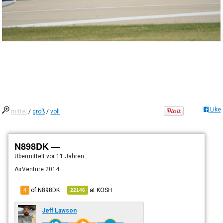
Like
mittel
/
groß
/
voll
N898DK —
Übermittelt
vor 11 Jahren
AirVenture 2014
of N898DK
at
KOSH
4
22146
Jeff Lawson