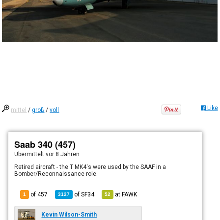
Like
mittel
/
groß
/
voll
Saab 340 (457)
Übermittelt
vor 8 Jahren
Retired aircraft - the T MK4's were used by the SAAF in a
Bomber/Reconnaissance role.
of 457
of
SF34
at
FAWK
1
3127
52
Kevin Wilson-Smith