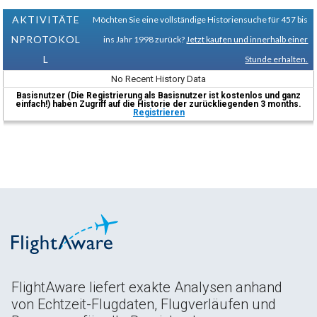
AKTIVITÄTE
Möchten Sie eine vollständige Historiensuche für 457 bis
NPROTOKOL
ins Jahr 1998 zurück?
Jetzt kaufen und innerhalb einer
L
Stunde erhalten.
No Recent History Data
Basisnutzer (Die Registrierung als Basisnutzer ist kostenlos und ganz
einfach!) haben Zugriff auf die Historie der zurückliegenden 3 months.
Registrieren
FlightAware liefert exakte Analysen anhand
von Echtzeit-Flugdaten, Flugverläufen und