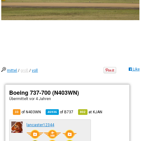
Like
mittel
/
groß
/
voll
Boeing 737-700 (N403WN)
Übermittelt
vor 4 Jahren
of N403WN
of
B737
at
KJAN
33
46936
802
lancaster12344