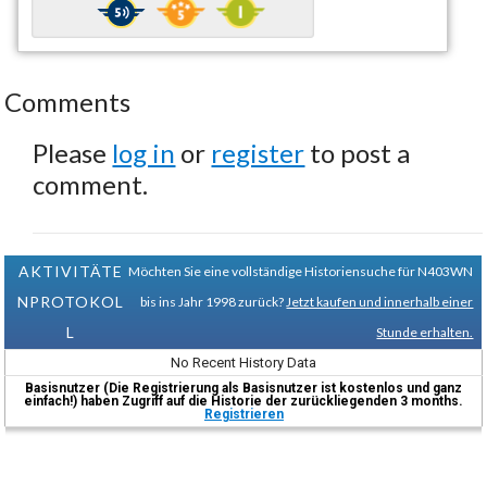
Comments
Please
log in
or
register
to post a
comment.
AKTIVITÄTE
Möchten Sie eine vollständige Historiensuche für N403WN
NPROTOKOL
bis ins Jahr 1998 zurück?
Jetzt kaufen und innerhalb einer
L
Stunde erhalten.
No Recent History Data
Basisnutzer (Die Registrierung als Basisnutzer ist kostenlos und ganz
einfach!) haben Zugriff auf die Historie der zurückliegenden 3 months.
Registrieren