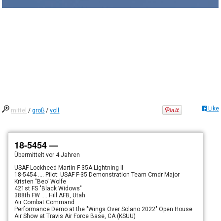
Like
mittel
/
groß
/
voll
18-5454 —
Übermittelt
vor 4 Jahren
USAF Lockheed Martin F-35A Lightning II
18-5454 .... Pilot: USAF F-35 Demonstration Team Cmdr Major
Kristen "Beo' Wolfe
421st FS "Black Widows"
388th FW .... Hill AFB, Utah
Air Combat Command
Performance Demo at the "Wings Over Solano 2022" Open House
Air Show at Travis Air Force Base, CA (KSUU)