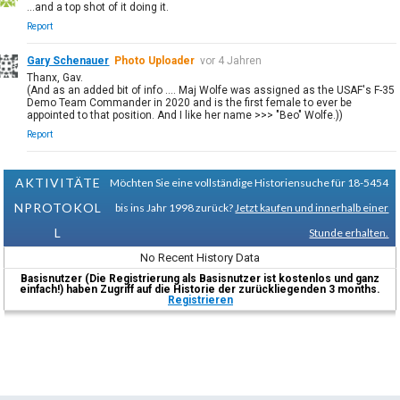
...and a top shot of it doing it.
Report
Gary Schenauer
Photo Uploader
vor 4 Jahren
Thanx, Gav.
(And as an added bit of info .... Maj Wolfe was assigned as the USAF's F-35
Demo Team Commander in 2020 and is the first female to ever be
appointed to that position. And I like her name >>> "Beo" Wolfe.))
Report
AKTIVITÄTE
Möchten Sie eine vollständige Historiensuche für 18-5454
NPROTOKOL
bis ins Jahr 1998 zurück?
Jetzt kaufen und innerhalb einer
L
Stunde erhalten.
No Recent History Data
Basisnutzer (Die Registrierung als Basisnutzer ist kostenlos und ganz
einfach!) haben Zugriff auf die Historie der zurückliegenden 3 months.
Registrieren