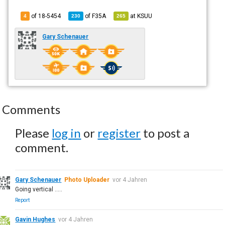
of 18-5454
of
F35A
at
KSUU
4
230
265
Gary Schenauer
Comments
Please
log in
or
register
to post a
comment.
Gary Schenauer
Photo Uploader
vor 4 Jahren
Going vertical .....
Report
Gavin Hughes
vor 4 Jahren