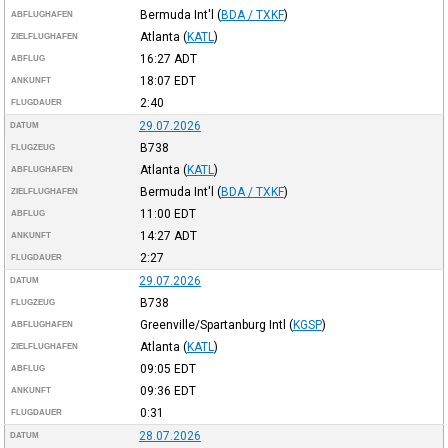
Bermuda Int'l
(
BDA / TXKF
)
ABFLUGHAFEN
Atlanta
(
KATL
)
ZIELFLUGHAFEN
16:27
ADT
ABFLUG
18:07
EDT
ANKUNFT
2:40
FLUGDAUER
29.07.2026
DATUM
B738
FLUGZEUG
Atlanta
(
KATL
)
ABFLUGHAFEN
Bermuda Int'l
(
BDA / TXKF
)
ZIELFLUGHAFEN
11:00
EDT
ABFLUG
14:27
ADT
ANKUNFT
2:27
FLUGDAUER
29.07.2026
DATUM
B738
FLUGZEUG
Greenville/Spartanburg Intl
(
KGSP
)
ABFLUGHAFEN
Atlanta
(
KATL
)
ZIELFLUGHAFEN
09:05
EDT
ABFLUG
09:36
EDT
ANKUNFT
0:31
FLUGDAUER
28.07.2026
DATUM