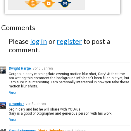
Comments
Please
log in
or
register
to post a
comment.
Dwight Hartje
vor 5 Jahren
Gorgeous early morning/late evening motion blur shot, Gary! At the time I
am writing this comment the background info hasn't been filled out yet, but
I am sure it is interesting. I am personally interested in how you take these
motion blur shots.
Report
a mentor
vor 5 Jahren
beg nicely and bet he will share with YOU/us.
Gary is a good photographer and generous person with his work.
Report
Gary Schenauer
Photo Uploader
vor 5 Jahren