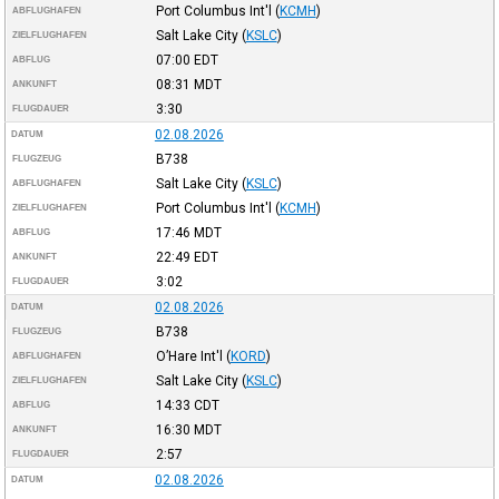
Port Columbus Int'l
(
KCMH
)
ABFLUGHAFEN
Salt Lake City
(
KSLC
)
ZIELFLUGHAFEN
07:00
EDT
ABFLUG
08:31
MDT
ANKUNFT
3:30
FLUGDAUER
02.08.2026
DATUM
B738
FLUGZEUG
Salt Lake City
(
KSLC
)
ABFLUGHAFEN
Port Columbus Int'l
(
KCMH
)
ZIELFLUGHAFEN
17:46
MDT
ABFLUG
22:49
EDT
ANKUNFT
3:02
FLUGDAUER
02.08.2026
DATUM
B738
FLUGZEUG
O’Hare Int'l
(
KORD
)
ABFLUGHAFEN
Salt Lake City
(
KSLC
)
ZIELFLUGHAFEN
14:33
CDT
ABFLUG
16:30
MDT
ANKUNFT
2:57
FLUGDAUER
02.08.2026
DATUM