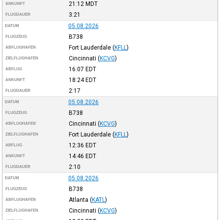
21:12
MDT
ANKUNFT
3:21
FLUGDAUER
05.08.2026
DATUM
B738
FLUGZEUG
Fort Lauderdale
(
KFLL
)
ABFLUGHAFEN
Cincinnati
(
KCVG
)
ZIELFLUGHAFEN
16:07
EDT
ABFLUG
18:24
EDT
ANKUNFT
2:17
FLUGDAUER
05.08.2026
DATUM
B738
FLUGZEUG
Cincinnati
(
KCVG
)
ABFLUGHAFEN
Fort Lauderdale
(
KFLL
)
ZIELFLUGHAFEN
12:36
EDT
ABFLUG
14:46
EDT
ANKUNFT
2:10
FLUGDAUER
05.08.2026
DATUM
B738
FLUGZEUG
Atlanta
(
KATL
)
ABFLUGHAFEN
Cincinnati
(
KCVG
)
ZIELFLUGHAFEN