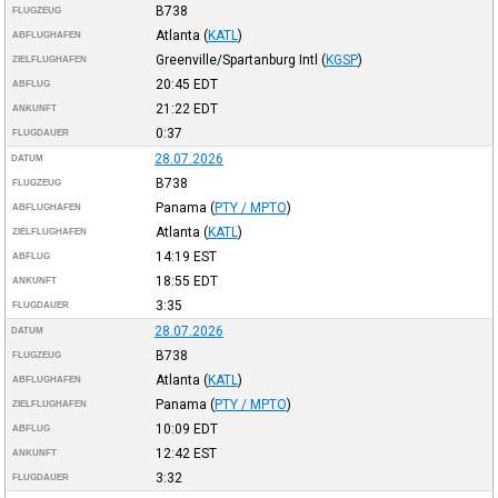
B738
FLUGZEUG
Atlanta
(
KATL
)
ABFLUGHAFEN
Greenville/Spartanburg Intl
(
KGSP
)
ZIELFLUGHAFEN
20:45
EDT
ABFLUG
21:22
EDT
ANKUNFT
0:37
FLUGDAUER
28.07.2026
DATUM
B738
FLUGZEUG
Panama
(
PTY / MPTO
)
ABFLUGHAFEN
Atlanta
(
KATL
)
ZIELFLUGHAFEN
14:19
EST
ABFLUG
18:55
EDT
ANKUNFT
3:35
FLUGDAUER
28.07.2026
DATUM
B738
FLUGZEUG
Atlanta
(
KATL
)
ABFLUGHAFEN
Panama
(
PTY / MPTO
)
ZIELFLUGHAFEN
10:09
EDT
ABFLUG
12:42
EST
ANKUNFT
3:32
FLUGDAUER