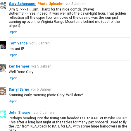
Gary Schenauer
Photo Uploader
vor 5 Jahren
Jim Q. >>> Hi, Jim. Thanx for the nice compli. (Wave)
Butlerm3 >> Yes indeed. It was well into the dawn-light hour. That golden
reflection off the upper floor windows of the casino was the sun just
coming up over the Virginia Range Mountains behind me (east of the
airport).
Report
Tom Vance
vor 5 Jahren
Instant 5!
Report
ken kemper
vor 5 Jahren
Well Done Gary.............
Report
Darryl Sarno
vor 5 Jahren
Stunning early morning photo Gary! Well done!
Report
John Shearer
vor 5 Jahren
Perhaps heading into the rising Sun headed ESE to KATL or maybe KSLC??
This after a long last night at the tables for many pax onboard. Used to fly
the 727 from KLAS back to KATL for EAL with some huge hangovers in the
back.