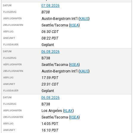
07.08.2026
DATUM
B738
FLUGZEUG
Austin-Bergstrom Int'l
(
KAUS
)
ABFLUGHAFEN
Seattle/Tacoma
(
KSEA
)
ZIELFLUGHAFEN
06:30
CDT
ABFLUG
08:22
PDT
ANKUNFT
Geplant
FLUGDAUER
06.08.2026
DATUM
B738
FLUGZEUG
Seattle/Tacoma
(
KSEA
)
ABFLUGHAFEN
Austin-Bergstrom Int'l
(
KAUS
)
ZIELFLUGHAFEN
17:59
PDT
ABFLUG
23:31
CDT
ANKUNFT
Geplant
FLUGDAUER
06.08.2026
DATUM
B738
FLUGZEUG
Los Angeles
(
KLAX
)
ABFLUGHAFEN
Seattle/Tacoma
(
KSEA
)
ZIELFLUGHAFEN
14:05
PDT
ABFLUG
16:10
PDT
ANKUNFT