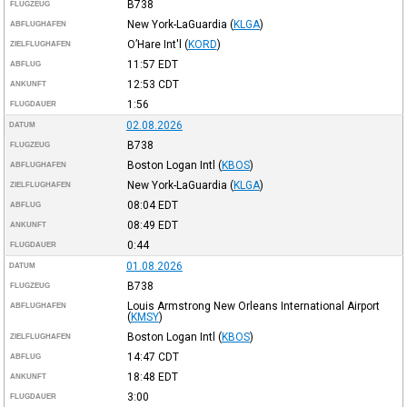
B738
FLUGZEUG
New York-LaGuardia
(
KLGA
)
ABFLUGHAFEN
O’Hare Int'l
(
KORD
)
ZIELFLUGHAFEN
11:57
EDT
ABFLUG
12:53
CDT
ANKUNFT
1:56
FLUGDAUER
02.08.2026
DATUM
B738
FLUGZEUG
Boston Logan Intl
(
KBOS
)
ABFLUGHAFEN
New York-LaGuardia
(
KLGA
)
ZIELFLUGHAFEN
08:04
EDT
ABFLUG
08:49
EDT
ANKUNFT
0:44
FLUGDAUER
01.08.2026
DATUM
B738
FLUGZEUG
Louis Armstrong New Orleans International Airport
ABFLUGHAFEN
(
KMSY
)
Boston Logan Intl
(
KBOS
)
ZIELFLUGHAFEN
14:47
CDT
ABFLUG
18:48
EDT
ANKUNFT
3:00
FLUGDAUER