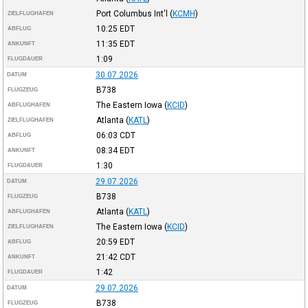
Port Columbus Int'l
(
KCMH
)
ZIELFLUGHAFEN
10:25
EDT
ABFLUG
11:35
EDT
ANKUNFT
1:09
FLUGDAUER
30.07.2026
DATUM
B738
FLUGZEUG
The Eastern Iowa
(
KCID
)
ABFLUGHAFEN
Atlanta
(
KATL
)
ZIELFLUGHAFEN
06:03
CDT
ABFLUG
08:34
EDT
ANKUNFT
1:30
FLUGDAUER
29.07.2026
DATUM
B738
FLUGZEUG
Atlanta
(
KATL
)
ABFLUGHAFEN
The Eastern Iowa
(
KCID
)
ZIELFLUGHAFEN
20:59
EDT
ABFLUG
21:42
CDT
ANKUNFT
1:42
FLUGDAUER
29.07.2026
DATUM
B738
FLUGZEUG