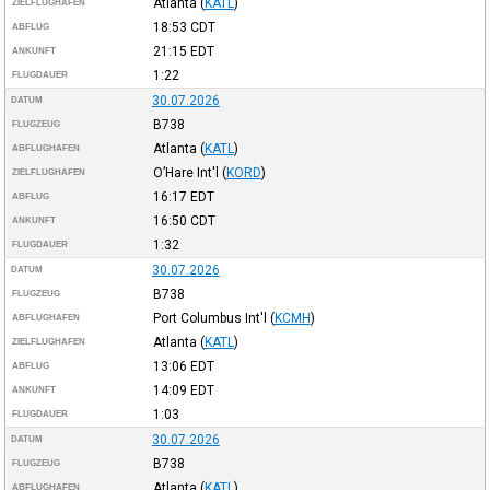
Atlanta
(
KATL
)
ZIELFLUGHAFEN
18:53
CDT
ABFLUG
21:15
EDT
ANKUNFT
1:22
FLUGDAUER
30.07.2026
DATUM
B738
FLUGZEUG
Atlanta
(
KATL
)
ABFLUGHAFEN
O’Hare Int'l
(
KORD
)
ZIELFLUGHAFEN
16:17
EDT
ABFLUG
16:50
CDT
ANKUNFT
1:32
FLUGDAUER
30.07.2026
DATUM
B738
FLUGZEUG
Port Columbus Int'l
(
KCMH
)
ABFLUGHAFEN
Atlanta
(
KATL
)
ZIELFLUGHAFEN
13:06
EDT
ABFLUG
14:09
EDT
ANKUNFT
1:03
FLUGDAUER
30.07.2026
DATUM
B738
FLUGZEUG
Atlanta
(
KATL
)
ABFLUGHAFEN