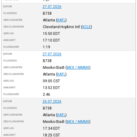
27.07.2026
DATUM
B738
FLUGZEUG
Atlanta
(
KATL
)
ABFLUGHAFEN
Cleveland-Hopkins Intl
(
KCLE
)
ZIELFLUGHAFEN
15:50
EDT
ABFLUG
17:10
EDT
ANKUNFT
1:19
FLUGDAUER
27.07.2026
DATUM
B738
FLUGZEUG
Mexiko-Stadt
(
MEX / MMMX
)
ABFLUGHAFEN
Atlanta
(
KATL
)
ZIELFLUGHAFEN
09:05
CST
ABFLUG
13:52
EDT
ANKUNFT
2:46
FLUGDAUER
26.07.2026
DATUM
B738
FLUGZEUG
Atlanta
(
KATL
)
ABFLUGHAFEN
Mexiko-Stadt
(
MEX / MMMX
)
ZIELFLUGHAFEN
17:34
EDT
ABFLUG
18:25
CST
ANKUNFT