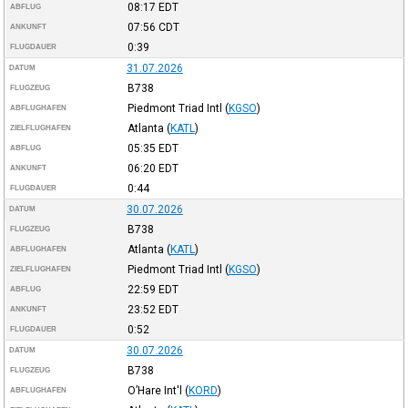
08:17
EDT
ABFLUG
07:56
CDT
ANKUNFT
0:39
FLUGDAUER
31.07.2026
DATUM
B738
FLUGZEUG
Piedmont Triad Intl
(
KGSO
)
ABFLUGHAFEN
Atlanta
(
KATL
)
ZIELFLUGHAFEN
05:35
EDT
ABFLUG
06:20
EDT
ANKUNFT
0:44
FLUGDAUER
30.07.2026
DATUM
B738
FLUGZEUG
Atlanta
(
KATL
)
ABFLUGHAFEN
Piedmont Triad Intl
(
KGSO
)
ZIELFLUGHAFEN
22:59
EDT
ABFLUG
23:52
EDT
ANKUNFT
0:52
FLUGDAUER
30.07.2026
DATUM
B738
FLUGZEUG
O’Hare Int'l
(
KORD
)
ABFLUGHAFEN