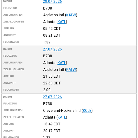
28.07.2026
DATUM
B738
FLUGZEUG
Appleton Intl
(
KATW
)
ABFLUGHAFEN
Atlanta
(
KATL
)
ZIELFLUGHAFEN
05:42
CDT
ABFLUG
08:21
EDT
ANKUNFT
1:39
FLUGDAUER
27.07.2026
DATUM
B738
FLUGZEUG
Atlanta
(
KATL
)
ABFLUGHAFEN
Appleton Intl
(
KATW
)
ZIELFLUGHAFEN
21:50
EDT
ABFLUG
22:50
CDT
ANKUNFT
2:00
FLUGDAUER
27.07.2026
DATUM
B738
FLUGZEUG
Cleveland-Hopkins Intl
(
KCLE
)
ABFLUGHAFEN
Atlanta
(
KATL
)
ZIELFLUGHAFEN
18:49
EDT
ABFLUG
20:17
EDT
ANKUNFT
1:27
FLUGDAUER