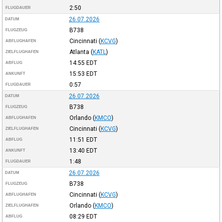
2:50
FLUGDAUER
26.07.2026
DATUM
B738
FLUGZEUG
Cincinnati
(
KCVG
)
ABFLUGHAFEN
Atlanta
(
KATL
)
ZIELFLUGHAFEN
14:55
EDT
ABFLUG
15:53
EDT
ANKUNFT
0:57
FLUGDAUER
26.07.2026
DATUM
B738
FLUGZEUG
Orlando
(
KMCO
)
ABFLUGHAFEN
Cincinnati
(
KCVG
)
ZIELFLUGHAFEN
11:51
EDT
ABFLUG
13:40
EDT
ANKUNFT
1:48
FLUGDAUER
26.07.2026
DATUM
B738
FLUGZEUG
Cincinnati
(
KCVG
)
ABFLUGHAFEN
Orlando
(
KMCO
)
ZIELFLUGHAFEN
08:29
EDT
ABFLUG