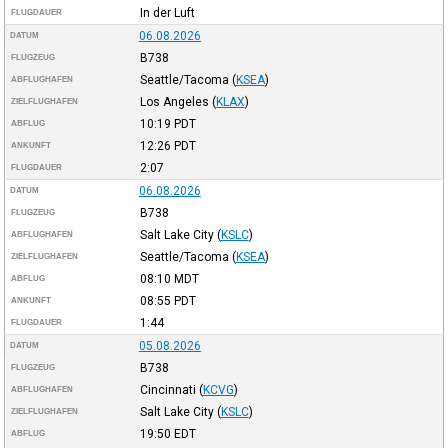
In der Luft
FLUGDAUER
06.08.2026
DATUM
B738
FLUGZEUG
Seattle/Tacoma
(
KSEA
)
ABFLUGHAFEN
Los Angeles
(
KLAX
)
ZIELFLUGHAFEN
10:19
PDT
ABFLUG
12:26
PDT
ANKUNFT
2:07
FLUGDAUER
06.08.2026
DATUM
B738
FLUGZEUG
Salt Lake City
(
KSLC
)
ABFLUGHAFEN
Seattle/Tacoma
(
KSEA
)
ZIELFLUGHAFEN
08:10
MDT
ABFLUG
08:55
PDT
ANKUNFT
1:44
FLUGDAUER
05.08.2026
DATUM
B738
FLUGZEUG
Cincinnati
(
KCVG
)
ABFLUGHAFEN
Salt Lake City
(
KSLC
)
ZIELFLUGHAFEN
19:50
EDT
ABFLUG