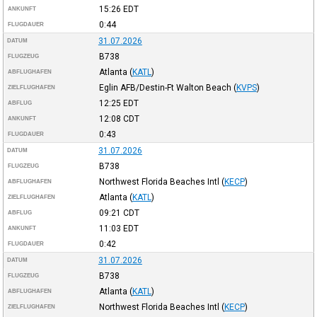
15:26
EDT
ANKUNFT
0:44
FLUGDAUER
31.07.2026
DATUM
B738
FLUGZEUG
Atlanta
(
KATL
)
ABFLUGHAFEN
Eglin AFB/Destin-Ft Walton Beach
(
KVPS
)
ZIELFLUGHAFEN
12:25
EDT
ABFLUG
12:08
CDT
ANKUNFT
0:43
FLUGDAUER
31.07.2026
DATUM
B738
FLUGZEUG
Northwest Florida Beaches Intl
(
KECP
)
ABFLUGHAFEN
Atlanta
(
KATL
)
ZIELFLUGHAFEN
09:21
CDT
ABFLUG
11:03
EDT
ANKUNFT
0:42
FLUGDAUER
31.07.2026
DATUM
B738
FLUGZEUG
Atlanta
(
KATL
)
ABFLUGHAFEN
Northwest Florida Beaches Intl
(
KECP
)
ZIELFLUGHAFEN