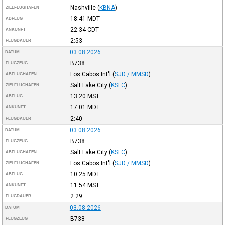
Nashville
(
KBNA
)
ZIELFLUGHAFEN
18:41
MDT
ABFLUG
22:34
CDT
ANKUNFT
2:53
FLUGDAUER
03.08.2026
DATUM
B738
FLUGZEUG
Los Cabos Int'l
(
SJD / MMSD
)
ABFLUGHAFEN
Salt Lake City
(
KSLC
)
ZIELFLUGHAFEN
13:20
MST
ABFLUG
17:01
MDT
ANKUNFT
2:40
FLUGDAUER
03.08.2026
DATUM
B738
FLUGZEUG
Salt Lake City
(
KSLC
)
ABFLUGHAFEN
Los Cabos Int'l
(
SJD / MMSD
)
ZIELFLUGHAFEN
10:25
MDT
ABFLUG
11:54
MST
ANKUNFT
2:29
FLUGDAUER
03.08.2026
DATUM
B738
FLUGZEUG