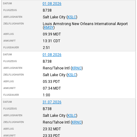
01.08.2026
DATUM
B738
FLUGZEUG
Salt Lake City
(
KSLC
)
ABFLUGHAFEN
Louis Armstrong New Orleans International Airport
ZIELFLUGHAFEN
(
KMSY
)
09:39
MDT
ABFLUG
13:31
CDT
ANKUNFT
2:51
FLUGDAUER
01.08.2026
DATUM
B738
FLUGZEUG
Reno/Tahoe Intl
(
KRNO
)
ABFLUGHAFEN
Salt Lake City
(
KSLC
)
ZIELFLUGHAFEN
05:33
PDT
ABFLUG
07:34
MDT
ANKUNFT
1:00
FLUGDAUER
31.07.2026
DATUM
B738
FLUGZEUG
Salt Lake City
(
KSLC
)
ABFLUGHAFEN
Reno/Tahoe Intl
(
KRNO
)
ZIELFLUGHAFEN
23:32
MDT
ABFLUG
23:33
PDT
ANKUNFT