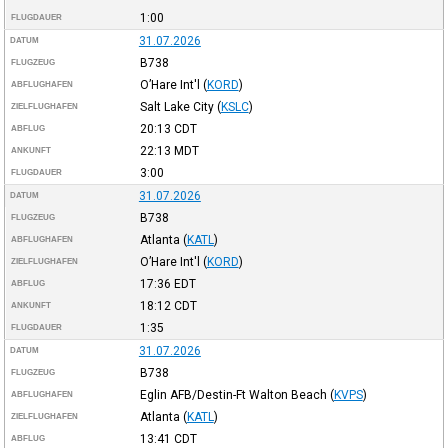
1:00
FLUGDAUER
31.07.2026
DATUM
B738
FLUGZEUG
O’Hare Int'l
(
KORD
)
ABFLUGHAFEN
Salt Lake City
(
KSLC
)
ZIELFLUGHAFEN
20:13
CDT
ABFLUG
22:13
MDT
ANKUNFT
3:00
FLUGDAUER
31.07.2026
DATUM
B738
FLUGZEUG
Atlanta
(
KATL
)
ABFLUGHAFEN
O’Hare Int'l
(
KORD
)
ZIELFLUGHAFEN
17:36
EDT
ABFLUG
18:12
CDT
ANKUNFT
1:35
FLUGDAUER
31.07.2026
DATUM
B738
FLUGZEUG
Eglin AFB/Destin-Ft Walton Beach
(
KVPS
)
ABFLUGHAFEN
Atlanta
(
KATL
)
ZIELFLUGHAFEN
13:41
CDT
ABFLUG