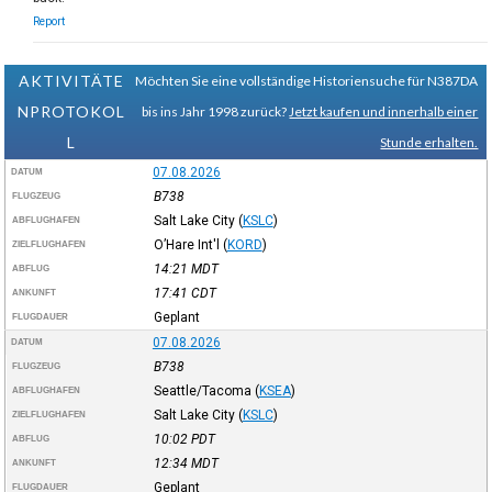
Report
AKTIVITÄTE
Möchten Sie eine vollständige Historiensuche für N387DA
NPROTOKOL
bis ins Jahr 1998 zurück?
Jetzt kaufen und innerhalb einer
L
Stunde erhalten.
07.08.2026
DATUM
B738
FLUGZEUG
Salt Lake City
(
KSLC
)
ABFLUGHAFEN
O’Hare Int'l
(
KORD
)
ZIELFLUGHAFEN
14:21
MDT
ABFLUG
17:41
CDT
ANKUNFT
Geplant
FLUGDAUER
07.08.2026
DATUM
B738
FLUGZEUG
Seattle/Tacoma
(
KSEA
)
ABFLUGHAFEN
Salt Lake City
(
KSLC
)
ZIELFLUGHAFEN
10:02
PDT
ABFLUG
12:34
MDT
ANKUNFT
Geplant
FLUGDAUER