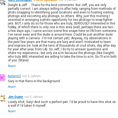
Dwight & Jeff ... Thanx for the kind comments. But Jeff, you are only
partially correct. I am always willing to offer help, ranging from methods of
photo snapping to identifying good locations and even to hosting visiting
photogs and escorting any photogs, to others. Why, just this morning I
assisted in arranging a photo opportunity for two photogs to snap fighter
jets. BUT, I only do so for those who are truly, SERIOUSLY interested in this
hobby, of which there is only one in this area (well, perhaps there are two -
a few days ago, I came across some fine snaps here on FA from someone
I've never seen and the dude is around here. Could be just another dude
playing with a camera - I'm not certain yet). Anyway, my observations in
the past few years are that many are lazy and aren't motivated to learn
and improve (re: look at the tens of thousands of crud shots, day after day
for year after year, from LA). So Jeff, I do try to answer questions and
share my experience - but only via e/m because the photogs (like Dwight)
who truly ARE interested are willing to take the time to e/m. So I'll e/m both
of you. (Wave)
Report
butlerm3
vor 5 Jahren
Gary is that Reno in the background
Report
Jim Quinn
vor 5 Jahren
Lovely shot, Gary! And such a perfect pan. I'd be proud to have this shot on
a wall if I'd taken it myself.
Report