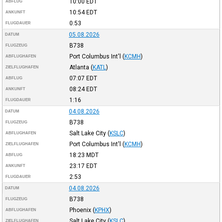
10:00
EDT
ABFLUG
10:54
EDT
ANKUNFT
0:53
FLUGDAUER
05.08.2026
DATUM
B738
FLUGZEUG
Port Columbus Int'l
(
KCMH
)
ABFLUGHAFEN
Atlanta
(
KATL
)
ZIELFLUGHAFEN
07:07
EDT
ABFLUG
08:24
EDT
ANKUNFT
1:16
FLUGDAUER
04.08.2026
DATUM
B738
FLUGZEUG
Salt Lake City
(
KSLC
)
ABFLUGHAFEN
Port Columbus Int'l
(
KCMH
)
ZIELFLUGHAFEN
18:23
MDT
ABFLUG
23:17
EDT
ANKUNFT
2:53
FLUGDAUER
04.08.2026
DATUM
B738
FLUGZEUG
Phoenix
(
KPHX
)
ABFLUGHAFEN
Salt Lake City
(
KSLC
)
ZIELFLUGHAFEN