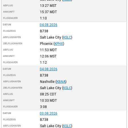
13:27
MST
ABFLUG
15:37
MDT
ANKUNFT
1:10
FLUGDAUER
04.08.2026
DATUM
B738
FLUGZEUG
Salt Lake City
(
KSLC
)
ABFLUGHAFEN
Phoenix
(
KPHX
)
ZIELFLUGHAFEN
11:53
MDT
ABFLUG
12:06
MST
ANKUNFT
1:12
FLUGDAUER
04.08.2026
DATUM
B738
FLUGZEUG
Nashville
(
KBNA
)
ABFLUGHAFEN
Salt Lake City
(
KSLC
)
ZIELFLUGHAFEN
08:25
CDT
ABFLUG
10:33
MDT
ANKUNFT
3:08
FLUGDAUER
03.08.2026
DATUM
B738
FLUGZEUG
Salt Lake City
(
KSLC
)
ABFLUGHAFEN