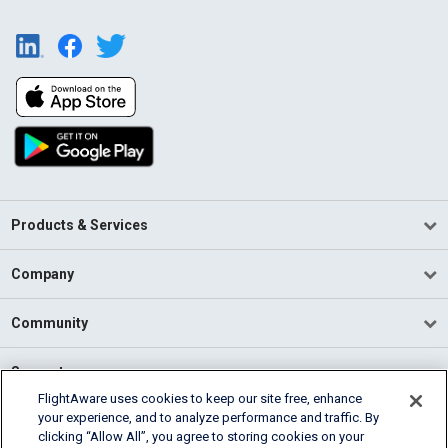
Products & Services
Company
Community
Support
FlightAware uses cookies to keep our site free, enhance
your experience, and to analyze performance and traffic. By
English (USA)
clicking “Allow All”, you agree to storing cookies on your
2026 FlightAware