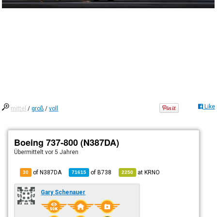
Like
mittel
/
groß
/
voll
Boeing 737-800 (N387DA)
Übermittelt
vor 5 Jahren
of N387DA
of
B738
at
KRNO
30
71615
2250
Gary Schenauer