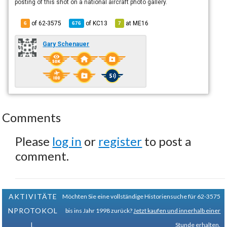
posting of this shot on a national aircraft photo gallery.
of 62-3575
of
KC13
at
ME16
6
676
7
Gary Schenauer
Comments
Please
log in
or
register
to post a
comment.
AKTIVITÄTE
Möchten Sie eine vollständige Historiensuche für 62-3575
NPROTOKOL
bis ins Jahr 1998 zurück?
Jetzt kaufen und innerhalb einer
L
Stunde erhalten.