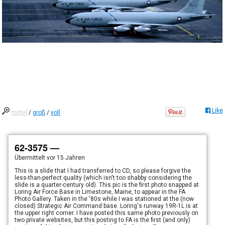
Like
mittel
/
groß
/
voll
62-3575 —
Übermittelt
vor 15 Jahren
This is a slide that I had transferred to CD, so please forgive the
less-than-perfect quality (which isn't too shabby considering the
slide is a quarter-century old). This pic is the first photo snapped at
Loring Air Force Base in Limestone, Maine, to appear in the FA
Photo Gallery. Taken in the '80s while I was stationed at the (now
closed) Strategic Air Command base. Loring's runway 19R-1L is at
the upper right corner. I have posted this same photo previously on
two private websites, but this posting to FA is the first (and only)