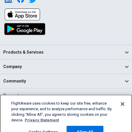
Products & Services
Company
Community
Support
FlightAware uses cookies to keep our site free, enhance
your experience, and to analyze performance and traffic. By
English (USA)
clicking “Allow All”, you agree to storing cookies on your
2026 FlightAware
device.
Privacy Statement
Terms of Use
Privacy
Cookie Settings
Cookie Settings
Allow All