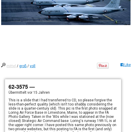
Like
mittel
/
groß
/
voll
62-3575 —
Übermittelt
vor 15 Jahren
This is a slide that I had transferred to CD, so please forgive the
less-than-perfect quality (which isn't too shabby considering the
slide is a quarter-century old). This pic is the first photo snapped at
Loring Air Force Base in Limestone, Maine, to appear in the FA
Photo Gallery. Taken in the '80s while I was stationed at the (now
closed) Strategic Air Command base. Loring's runway 19R-1L is at
the upper right corner. I have posted this same photo previously on
two private websites, but this posting to FA is the first (and only)