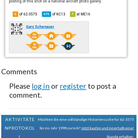
posting of this shot on a national aircraft photo gallery.
of 62-3575
of
KC13
at
ME16
6
676
7
Gary Schenauer
Comments
Please
log in
or
register
to post a
comment.
AKTIVITÄTE
Möchten Sie eine vollständige Historiensuche für 62-3575
NPROTOKOL
bis ins Jahr 1998 zurück?
Jetzt kaufen und innerhalb einer
L
Stunde erhalten.