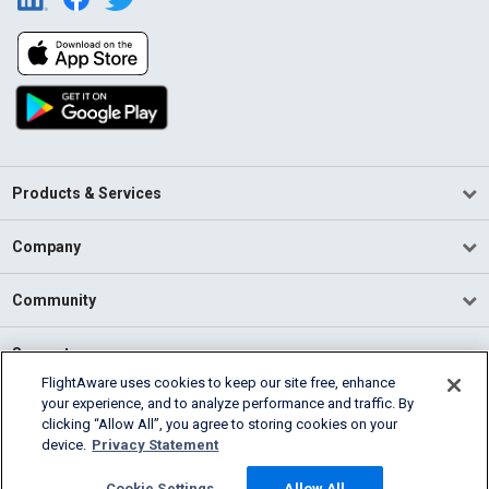
Products & Services
Company
Community
Support
FlightAware uses cookies to keep our site free, enhance
your experience, and to analyze performance and traffic. By
English (USA)
clicking “Allow All”, you agree to storing cookies on your
2026 FlightAware
device.
Privacy Statement
Terms of Use
Privacy
Cookie Settings
Cookie Settings
Allow All