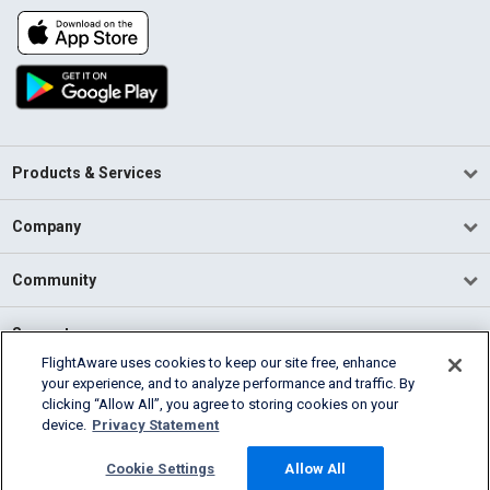
Products & Services
Company
Community
Support
FlightAware uses cookies to keep our site free, enhance
your experience, and to analyze performance and traffic. By
English (USA)
clicking “Allow All”, you agree to storing cookies on your
2026 FlightAware
device.
Privacy Statement
Terms of Use
Privacy
Cookie Settings
Cookie Settings
Allow All