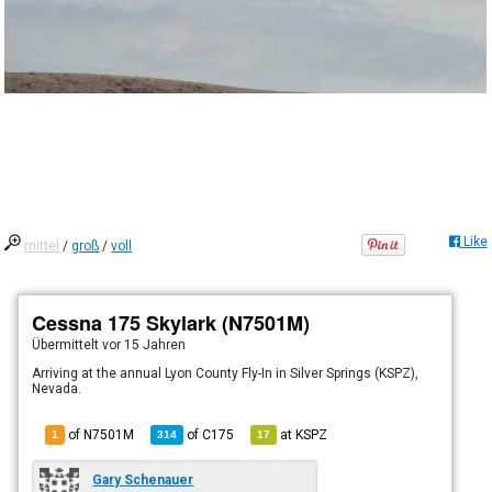
Like
mittel
/
groß
/
voll
Cessna 175 Skylark (N7501M)
Übermittelt
vor 15 Jahren
Arriving at the annual Lyon County Fly-In in Silver Springs (KSPZ),
Nevada.
of N7501M
of
C175
at
KSPZ
1
314
17
Gary Schenauer