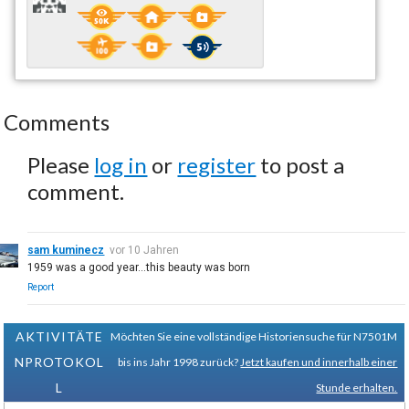
Comments
Please
log in
or
register
to post a
comment.
sam kuminecz
vor 10 Jahren
1959 was a good year...this beauty was born
Report
AKTIVITÄTE
Möchten Sie eine vollständige Historiensuche für N7501M
NPROTOKOL
bis ins Jahr 1998 zurück?
Jetzt kaufen und innerhalb einer
L
Stunde erhalten.