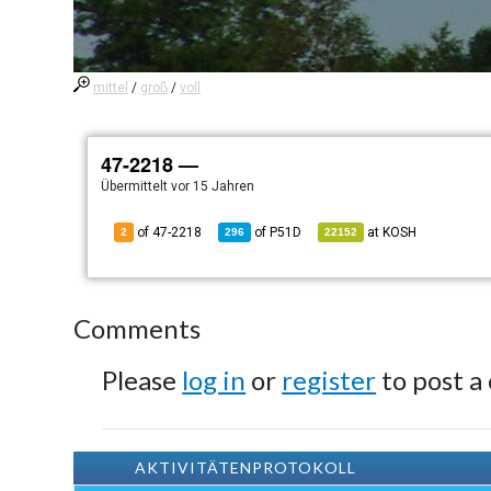
mittel
/
groß
/
voll
47-2218 —
Übermittelt
vor 15 Jahren
of 47-2218
of
P51D
at
KOSH
2
296
22152
Comments
Please
log in
or
register
to post a
AKTIVITÄTENPROTOKOLL