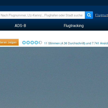
Flugnum
ADS-B
Flugtracking
eren zeigen
11
Stimmen (
4.36
Durchschnitt) und
7.741
Ansic