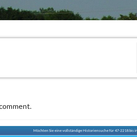
 comment.
Möchten Sie eine vollständige Historiensuche für 47-2218 bis i