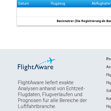
Datum
Flugzeug
Abflughafe
Basisnutzer (Die Registrierung als Ba
Pr
Ae
Fl
FlightAware liefert exakte
Fl
Analysen anhand von Echtzeit-
Sc
Flugdaten, Flugverläufen und
Ku
Prognosen für alle Bereiche der
Luftfahrtbranche.
Fl