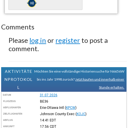
Comments
Please
log in
or
register
to post a
comment.
AKTIVITÄTE
Möchten Sie eine vollständige Historiensuche für N6656W
NPROTOKOL
bis ins Jahr 1998 zurück?
Jetzt kaufen und innerhalb einer
L
Stunde erhalten.
31.07.2026
DATUM
BE36
FLUGZEUG
Erie-Ottawa Intl
(
KPCW
)
ABFLUGHAFEN
Johnson County Exec
(
KOJC
)
ZIELFLUGHAFEN
14:41
EDT
ABFLUG
17:56
CDT
ANKUNFT