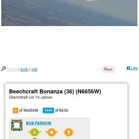
Like
mittel
/
groß
/
voll
Beechcraft Bonanza (36) (N6656W)
Übermittelt
vor 10 Jahren
of N6656W
of
BE36
3
5645
BOB PARNOW