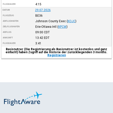
4:15
FLUGDAUER
29.07.2026
DATUM
BE36
FLUGZEUG
Johnson County Exec
(
KOJC
)
ABFLUGHAFEN
Erie-Ottawa Intl
(
KPCW
)
ZIELFLUGHAFEN
09:00
CDT
ABFLUG
13:42
EDT
ANKUNFT
3:41
FLUGDAUER
Basisnutzer (Die Registrierung als Basisnutzer ist kostenlos und ganz
einfach!) haben Zugriff auf die Historie der zurückliegenden 3 months.
Registrieren