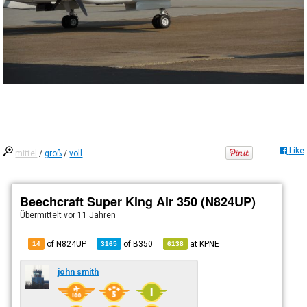
Like
mittel
/
groß
/
voll
Beechcraft Super King Air 350 (N824UP)
Übermittelt
vor 11 Jahren
of N824UP
of
B350
at
KPNE
14
3165
6138
john smith