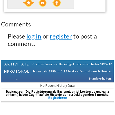
Comments
Please
log in
or
register
to post a
comment.
AKTIVITÄTE
Möchten Sie eine vollständige Historiensuche für N824UP
NPROTOKOL
bis ins Jahr 1998 zurück?
Jetzt kaufen und innerhalb einer
L
Stunde erhalten.
No Recent History Data
Basisnutzer (Die Registrierung als Basisnutzer ist kostenlos und ganz
einfach!) haben Zugriff auf die Historie der zurückliegenden 3 months.
Registrieren