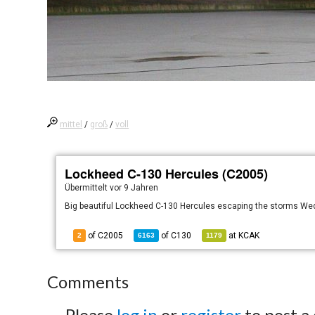
mittel
/
groß
/
voll
Lockheed C-130 Hercules (C2005)
Übermittelt
vor 9 Jahren
Big beautiful Lockheed C-130 Hercules escaping the storms We
of C2005
of
C130
at
KCAK
2
6163
1179
Comments
Please
log in
or
register
to post a