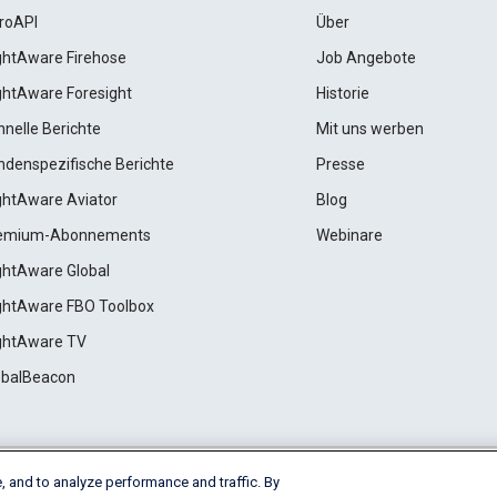
roAPI
Über
ightAware Firehose
Job Angebote
ightAware Foresight
Historie
hnelle Berichte
Mit uns werben
ndenspezifische Berichte
Presse
ightAware Aviator
Blog
emium-Abonnements
Webinare
ightAware Global
ightAware FBO Toolbox
ightAware TV
obalBeacon
, and to analyze performance and traffic. By
Cookie Settings