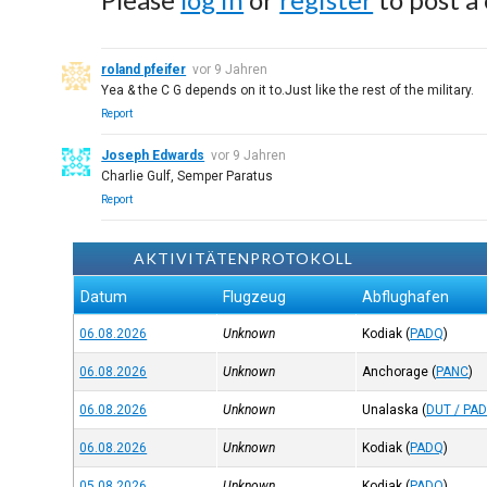
roland pfeifer
vor 9 Jahren
Yea & the C G depends on it to.Just like the rest of the military.
Report
Joseph Edwards
vor 9 Jahren
Charlie Gulf, Semper Paratus
Report
AKTIVITÄTENPROTOKOLL
Datum
Flugzeug
Abflughafen
06.08.2026
Unknown
Kodiak
(
PADQ
)
06.08.2026
Unknown
Anchorage
(
PANC
)
06.08.2026
Unknown
Unalaska
(
DUT / PA
06.08.2026
Unknown
Kodiak
(
PADQ
)
05.08.2026
Unknown
Kodiak
(
PADQ
)