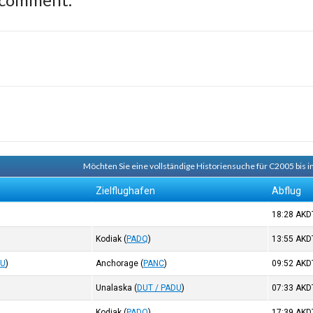
Möchten Sie eine vollständige Historiensuche für C2005 bis i
Zielflughafen
Abflug
18:28
AKD
Kodiak
(
PADQ
)
13:55
AKD
DU
)
Anchorage
(
PANC
)
09:52
AKD
Unalaska
(
DUT / PADU
)
07:33
AKD
Kodiak
(
PADQ
)
17:39
AKD