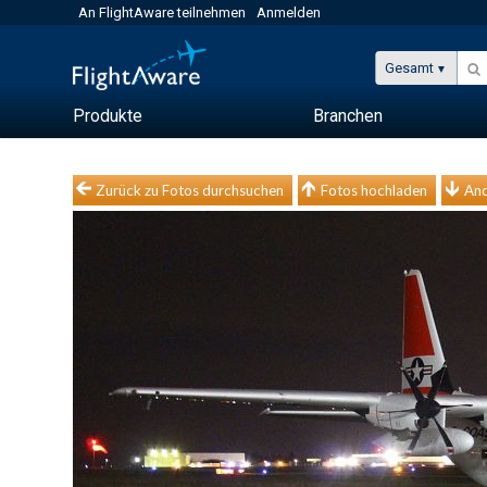
An FlightAware teilnehmen
Anmelden
Gesamt
Produkte
Branchen
Zurück zu Fotos durchsuchen
Fotos hochladen
And