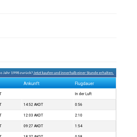
ns Jahr 1998 zurück?
Jetzt kaufen und innerhalb einer Stunde erhalten.
Ankunft
Flugdauer
T
In der Luft
T
14:52
AKDT
0:56
T
12:03
AKDT
2:10
T
09:27
AKDT
1:54
T
18:37
AKDT
0:58