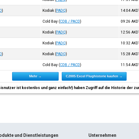
D
)
Kodiak
(
PADQ
)
14:04
AKD
Cold Bay
(
CDB / PACD
)
09:26
AKD
Kodiak
(
PADQ
)
12:56
AKD
Kodiak
(
PADQ
)
10:32
AKD
D
)
Kodiak
(
PADQ
)
15:28
AKD
Cold Bay
(
CDB / PACD
)
11:54
AKD
Mehr →
C2005 Excel Flughistorie kaufen →
sisnutzer ist kostenlos und ganz einfach!) haben Zugriff auf die Historie der
odukte und Dienstleistungen
Unternehmen