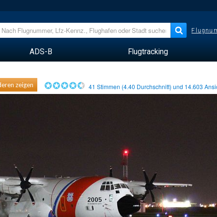
Flugnum
ADS-B
Flugtracking
eren zeigen
41
Stimmen (
4.40
Durchschnitt) und
14.603
Ansi