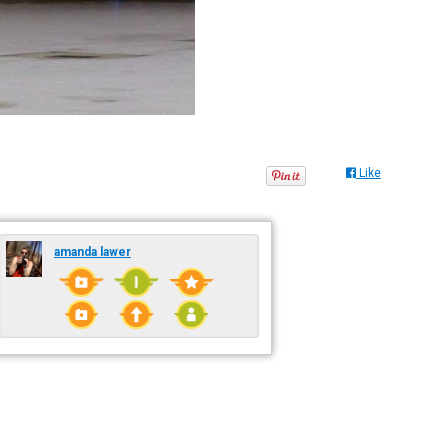
Like
amanda lawer