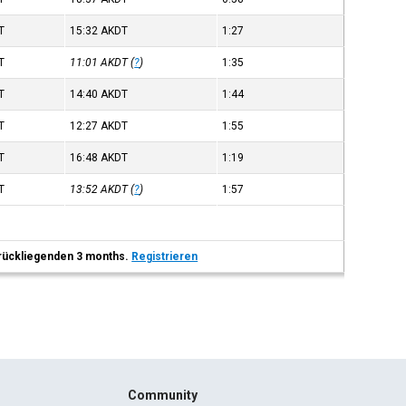
T
15:32
AKDT
1:27
T
11:01
AKDT
(
?
)
1:35
T
14:40
AKDT
1:44
T
12:27
AKDT
1:55
T
16:48
AKDT
1:19
T
13:52
AKDT
(
?
)
1:57
 zurückliegenden 3 months.
Registrieren
Community