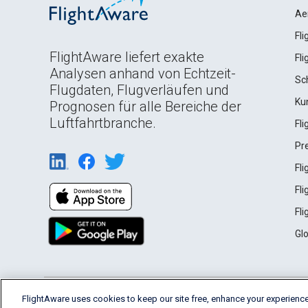
Ae
Fl
FlightAware liefert exakte
Fl
Analysen anhand von Echtzeit-
Sc
Flugdaten, Flugverläufen und
Ku
Prognosen für alle Bereiche der
Luftfahrtbranche.
Fl
Pr
Fl
Fl
Fl
Gl
English (USA)
FlightAware uses cookies to keep our site free, enhance your experience
2026 FlightAware
Terms of Use
Privacy