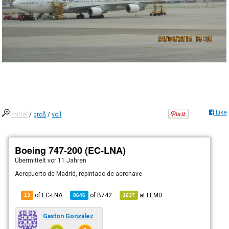
Like
mittel
/
groß
/
voll
Boeing 747-200 (EC-LNA)
Übermittelt
vor 11 Jahren
Aeropuerto de Madrid, repintado de aeronave
of EC-LNA
of
B742
at
LEMD
13
8646
1637
Gaston Gonzalez