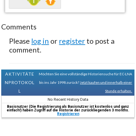
Comments
Please
log in
or
register
to post a
comment.
AKTIVITÄTE
Möchten Sie eine vollständige Historiensuche für EC-LNA
NPROTOKOL
bis ins Jahr 1998 zurück?
Jetzt kaufen und innerhalb einer
L
Stunde erhalten.
No Recent History Data
Basisnutzer (Die Registrierung als Basisnutzer ist kostenlos und ganz
einfach!) haben Zugriff auf die Historie der zurückliegenden 3 months.
Registrieren