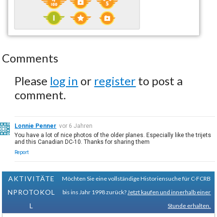
Comments
Please
log in
or
register
to post a
comment.
Lonnie Penner
vor 6 Jahren
You have a lot of nice photos of the older planes. Especially like the trijets
and this Canadian DC-10. Thanks for sharing them
Report
AKTIVITÄTE
Möchten Sie eine vollständige Historiensuche für C-FCRB
NPROTOKOL
bis ins Jahr 1998 zurück?
Jetzt kaufen und innerhalb einer
L
Stunde erhalten.