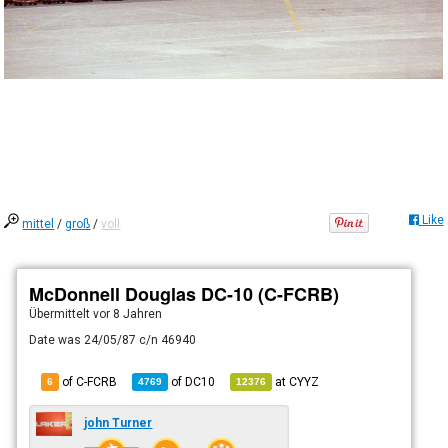
Like
mittel
/
groß
/
voll
McDonnell Douglas DC-10 (C-FCRB)
Übermittelt
vor 8 Jahren
Date was 24/05/87 c/n 46940
of C-FCRB
of
DC10
at
CYYZ
6
4769
12376
john Turner