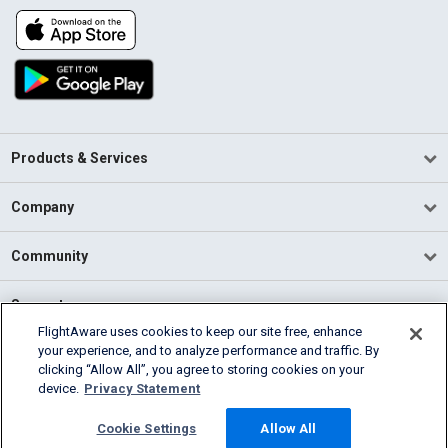
Products & Services
Company
Community
Support
FlightAware uses cookies to keep our site free, enhance
your experience, and to analyze performance and traffic. By
English (USA)
clicking “Allow All”, you agree to storing cookies on your
2026 FlightAware
device.
Privacy Statement
Terms of Use
Privacy
Cookie Settings
Cookie Settings
Allow All