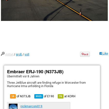
Like
mittel
/
groß
/
voll
Embraer ERJ-190 (N373JB)
Übermittelt
vor 8 Jahren
Three JetBlue aircraft are finding refuge in Worcester from
Hurricane Irma unfolding in Florida
of N373JB
of
E190
at
KORH
18
9925
76
nickmarconi019