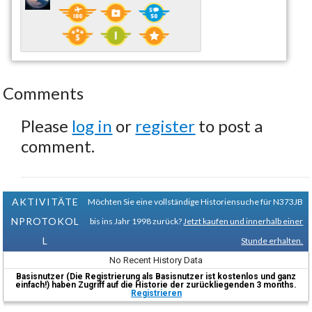
Comments
Please
log in
or
register
to post a
comment.
AKTIVITÄTE
Möchten Sie eine vollständige Historiensuche für N373JB
NPROTOKOL
bis ins Jahr 1998 zurück?
Jetzt kaufen und innerhalb einer
L
Stunde erhalten.
No Recent History Data
Basisnutzer (Die Registrierung als Basisnutzer ist kostenlos und ganz
einfach!) haben Zugriff auf die Historie der zurückliegenden 3 months.
Registrieren