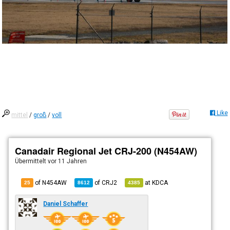
Like
mittel
/
groß
/
voll
Canadair Regional Jet CRJ-200 (N454AW)
Übermittelt
vor 11 Jahren
of N454AW
of
CRJ2
at
KDCA
25
8612
4385
Daniel Schaffer