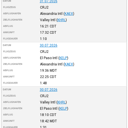
31.07.2026
DATUM
CRJ2
FLUGZEUG
Alexandria Intl
(
KAEX
)
ABFLUGHAFEN
Valley Intl
(
KHRL
)
ZIELFLUGHAFEN
16:21
CDT
ABFLUG
17:32
CDT
ANKUNFT
1:10
FLUGDAUER
30.07.2026
DATUM
CRJ2
FLUGZEUG
El Paso Intl
(
KELP
)
ABFLUGHAFEN
Alexandria Intl
(
KAEX
)
ZIELFLUGHAFEN
19:36
MDT
ABFLUG
22:25
CDT
ANKUNFT
1:48
FLUGDAUER
30.07.2026
DATUM
CRJ2
FLUGZEUG
Valley Intl
(
KHRL
)
ABFLUGHAFEN
El Paso Intl
(
KELP
)
ZIELFLUGHAFEN
18:10
CDT
ABFLUG
18:42
MDT
ANKUNFT
1:31
FLUGDAUER