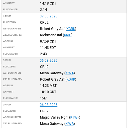
14:18
CDT
ANKUNFT
2:14
FLUGDAUER
07.08.2026
DATUM
CRJ2
FLUGZEUG
Robert Gray Aaf
(
KGRK
)
ABFLUGHAFEN
Richmond Intl
(
KRIC
)
ZIELFLUGHAFEN
07:59
CDT
ABFLUG
11:43
EDT
ANKUNFT
2:43
FLUGDAUER
06.08.2026
DATUM
CRJ2
FLUGZEUG
Mesa Gateway
(
KIWA
)
ABFLUGHAFEN
Robert Gray Aaf
(
KGRK
)
ZIELFLUGHAFEN
14:23
MST
ABFLUG
18:10
CDT
ANKUNFT
1:47
FLUGDAUER
06.08.2026
DATUM
CRJ2
FLUGZEUG
Magic Valley Rgnl
(
KTWF
)
ABFLUGHAFEN
Mesa Gateway
(
KIWA
)
ZIELFLUGHAFEN