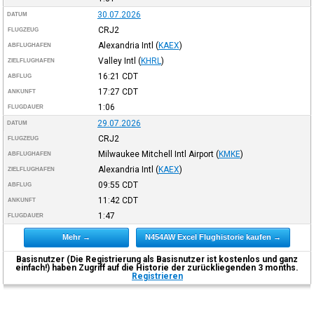
30.07.2026
DATUM
CRJ2
FLUGZEUG
Alexandria Intl
(
KAEX
)
ABFLUGHAFEN
Valley Intl
(
KHRL
)
ZIELFLUGHAFEN
16:21
CDT
ABFLUG
17:27
CDT
ANKUNFT
1:06
FLUGDAUER
29.07.2026
DATUM
CRJ2
FLUGZEUG
Milwaukee Mitchell Intl Airport
(
KMKE
)
ABFLUGHAFEN
Alexandria Intl
(
KAEX
)
ZIELFLUGHAFEN
09:55
CDT
ABFLUG
11:42
CDT
ANKUNFT
1:47
FLUGDAUER
Mehr →
N454AW Excel Flughistorie kaufen →
Basisnutzer (Die Registrierung als Basisnutzer ist kostenlos und ganz
einfach!) haben Zugriff auf die Historie der zurückliegenden 3 months.
Registrieren