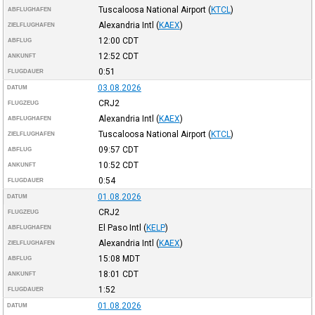
Tuscaloosa National Airport
(
KTCL
)
ABFLUGHAFEN
Alexandria Intl
(
KAEX
)
ZIELFLUGHAFEN
12:00
CDT
ABFLUG
12:52
CDT
ANKUNFT
0:51
FLUGDAUER
03.08.2026
DATUM
CRJ2
FLUGZEUG
Alexandria Intl
(
KAEX
)
ABFLUGHAFEN
Tuscaloosa National Airport
(
KTCL
)
ZIELFLUGHAFEN
09:57
CDT
ABFLUG
10:52
CDT
ANKUNFT
0:54
FLUGDAUER
01.08.2026
DATUM
CRJ2
FLUGZEUG
El Paso Intl
(
KELP
)
ABFLUGHAFEN
Alexandria Intl
(
KAEX
)
ZIELFLUGHAFEN
15:08
MDT
ABFLUG
18:01
CDT
ANKUNFT
1:52
FLUGDAUER
01.08.2026
DATUM