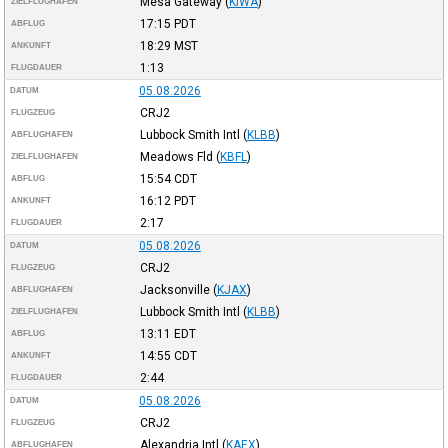
Mesa Gateway
(
KIWA
)
ZIELFLUGHAFEN
17:15
PDT
ABFLUG
18:29
MST
ANKUNFT
1:13
FLUGDAUER
05.08.2026
DATUM
CRJ2
FLUGZEUG
Lubbock Smith Intl
(
KLBB
)
ABFLUGHAFEN
Meadows Fld
(
KBFL
)
ZIELFLUGHAFEN
15:54
CDT
ABFLUG
16:12
PDT
ANKUNFT
2:17
FLUGDAUER
05.08.2026
DATUM
CRJ2
FLUGZEUG
Jacksonville
(
KJAX
)
ABFLUGHAFEN
Lubbock Smith Intl
(
KLBB
)
ZIELFLUGHAFEN
13:11
EDT
ABFLUG
14:55
CDT
ANKUNFT
2:44
FLUGDAUER
05.08.2026
DATUM
CRJ2
FLUGZEUG
Alexandria Intl
(
KAEX
)
ABFLUGHAFEN