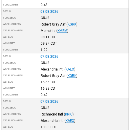
0:48
FLUGDAUER
08.08.2026
DATUM
CRJ2
FLUGZEUG
Robert Gray Aaf
(
KGRK
)
ABFLUGHAFEN
Memphis
(
KMEM
)
ZIELFLUGHAFEN
08:11
CDT
ABFLUG
09:34
CDT
ANKUNFT
1:22
FLUGDAUER
07.08.2026
DATUM
CRJ2
FLUGZEUG
Alexandria Intl
(
KAEX
)
ABFLUGHAFEN
Robert Gray Aaf
(
KGRK
)
ZIELFLUGHAFEN
15:56
CDT
ABFLUG
16:39
CDT
ANKUNFT
0:42
FLUGDAUER
07.08.2026
DATUM
CRJ2
FLUGZEUG
Richmond Intl
(
KRIC
)
ABFLUGHAFEN
Alexandria Intl
(
KAEX
)
ZIELFLUGHAFEN
13:03
EDT
ABFLUG