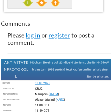
Comments
Please
log in
or
register
to post a
comment.
AKTIVITÄTE
Möchten Sie eine vollständige Historiensuche für N454AW
NPROTOKOL
bis ins Jahr 1998 zurück?
Jetzt kaufen und innerhalb einer
L
Stunde erhalten.
08.08.2026
DATUM
CRJ2
FLUGZEUG
Memphis
(
KMEM
)
ABFLUGHAFEN
Alexandria Intl
(
KAEX
)
ZIELFLUGHAFEN
11:00
CDT
ABFLUG
11:49
CDT
ANKUNFT