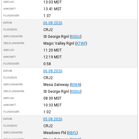
13:03
MDT
ABFLUG
13:41
MST
ANKUNFT
1:37
FLUGDAUER
06.08.2026
DATUM
CRJ2
FLUGZEUG
St George Rgnl
(
KSGU
)
ABFLUGHAFEN
Magic Valley Rgnl
(
KTWF
)
ZIELFLUGHAFEN
11:20
MDT
ABFLUG
12:19
MDT
ANKUNFT
0:58
FLUGDAUER
06.08.2026
DATUM
CRJ2
FLUGZEUG
Mesa Gateway
(
KIWA
)
ABFLUGHAFEN
St George Rgnl
(
KSGU
)
ZIELFLUGHAFEN
08:30
MST
ABFLUG
10:33
MDT
ANKUNFT
1:02
FLUGDAUER
05.08.2026
DATUM
CRJ2
FLUGZEUG
Meadows Fld
(
KBFL
)
ABFLUGHAFEN