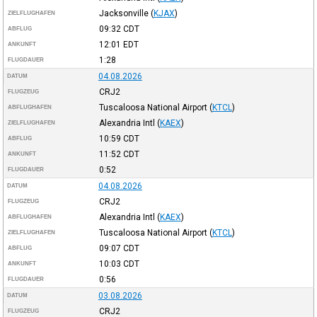
Jacksonville
(
KJAX
)
ZIELFLUGHAFEN
09:32
CDT
ABFLUG
12:01
EDT
ANKUNFT
1:28
FLUGDAUER
04.08.2026
DATUM
CRJ2
FLUGZEUG
Tuscaloosa National Airport
(
KTCL
)
ABFLUGHAFEN
Alexandria Intl
(
KAEX
)
ZIELFLUGHAFEN
10:59
CDT
ABFLUG
11:52
CDT
ANKUNFT
0:52
FLUGDAUER
04.08.2026
DATUM
CRJ2
FLUGZEUG
Alexandria Intl
(
KAEX
)
ABFLUGHAFEN
Tuscaloosa National Airport
(
KTCL
)
ZIELFLUGHAFEN
09:07
CDT
ABFLUG
10:03
CDT
ANKUNFT
0:56
FLUGDAUER
03.08.2026
DATUM
CRJ2
FLUGZEUG