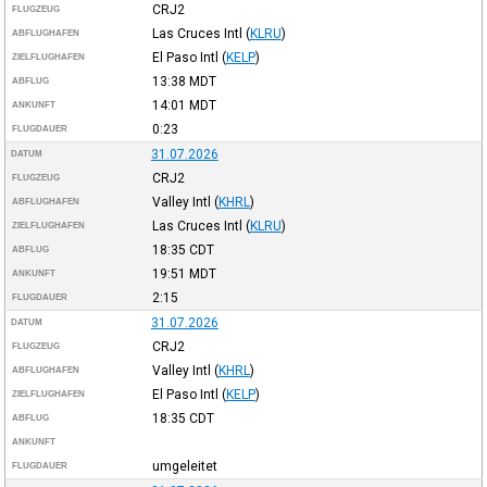
CRJ2
FLUGZEUG
Las Cruces Intl
(
KLRU
)
ABFLUGHAFEN
El Paso Intl
(
KELP
)
ZIELFLUGHAFEN
13:38
MDT
ABFLUG
14:01
MDT
ANKUNFT
0:23
FLUGDAUER
31.07.2026
DATUM
CRJ2
FLUGZEUG
Valley Intl
(
KHRL
)
ABFLUGHAFEN
Las Cruces Intl
(
KLRU
)
ZIELFLUGHAFEN
18:35
CDT
ABFLUG
19:51
MDT
ANKUNFT
2:15
FLUGDAUER
31.07.2026
DATUM
CRJ2
FLUGZEUG
Valley Intl
(
KHRL
)
ABFLUGHAFEN
El Paso Intl
(
KELP
)
ZIELFLUGHAFEN
18:35
CDT
ABFLUG
ANKUNFT
umgeleitet
FLUGDAUER