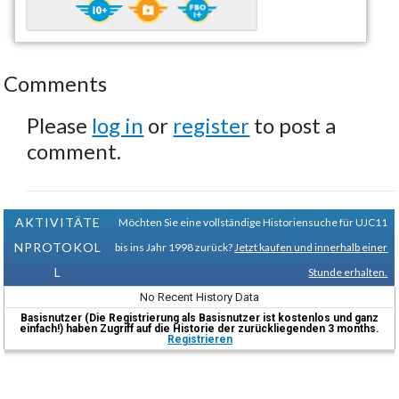
Comments
Please
log in
or
register
to post a
comment.
AKTIVITÄTE
Möchten Sie eine vollständige Historiensuche für UJC11
NPROTOKOL
bis ins Jahr 1998 zurück?
Jetzt kaufen und innerhalb einer
L
Stunde erhalten.
No Recent History Data
Basisnutzer (Die Registrierung als Basisnutzer ist kostenlos und ganz
einfach!) haben Zugriff auf die Historie der zurückliegenden 3 months.
Registrieren