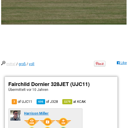
Like
mittel
/
groß
/
voll
Fairchild Dornier 328JET (UJC11)
Übermittelt
vor 10 Jahren
of UJC11
of
J328
at
KCAK
3
606
1179
Harrison Miller