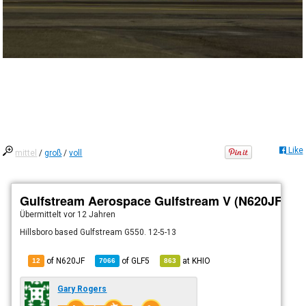
Like
mittel
/
groß
/
voll
Gulfstream Aerospace Gulfstream V (N620JF)
Übermittelt
vor 12 Jahren
Hillsboro based Gulfstream G550. 12-5-13
of N620JF
of
GLF5
at
KHIO
12
7066
863
Gary Rogers