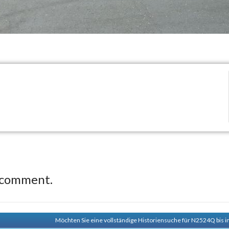
 comment.
Möchten Sie eine vollständige Historiensuche für N2524Q bis i