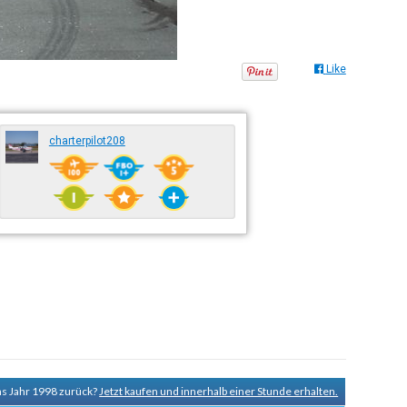
Like
charterpilot208
ns Jahr 1998 zurück?
Jetzt kaufen und innerhalb einer Stunde erhalten.