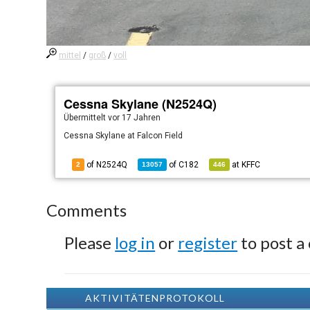
mittel
/
groß
/
voll
Cessna Skylane (N2524Q)
Übermittelt
vor 17 Jahren
Cessna Skylane at Falcon Field
of N2524Q
of
C182
at
KFFC
2
13057
446
Comments
Please
log in
or
register
to post a
AKTIVITÄTENPROTOKOLL