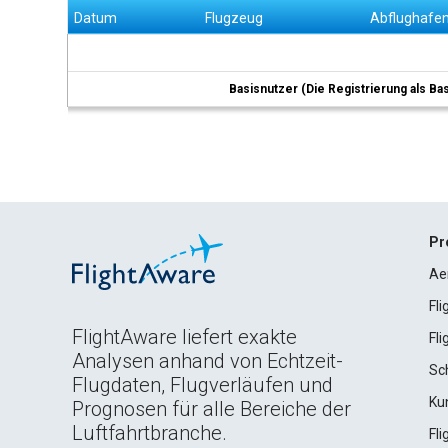
Datum
Flugzeug
Abflughafe
Basisnutzer (Die Registrierung als Ba
Pr
Ae
Fl
FlightAware liefert exakte
Fl
Analysen anhand von Echtzeit-
Sc
Flugdaten, Flugverläufen und
Ku
Prognosen für alle Bereiche der
Luftfahrtbranche.
Fl