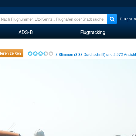
Flugnum
ADS-B
Flugtracking
eren zeigen
3
Stimmen (
3.33
Durchschnitt) und
2.972
Ansich