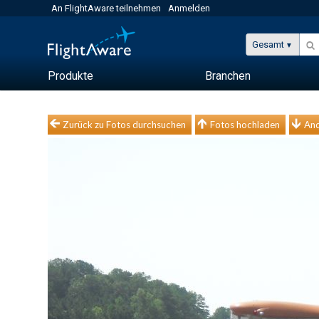
An FlightAware teilnehmen
Anmelden
Gesamt
Produkte
Branchen
Zurück zu Fotos durchsuchen
Fotos hochladen
And