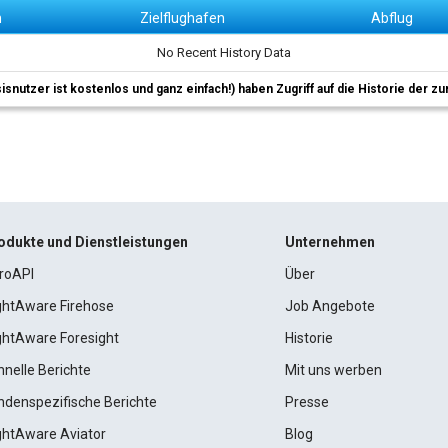
n
Zielflughafen
Abflug
No Recent History Data
sisnutzer ist kostenlos und ganz einfach!) haben Zugriff auf die Historie der
odukte und Dienstleistungen
Unternehmen
roAPI
Über
ightAware Firehose
Job Angebote
ightAware Foresight
Historie
hnelle Berichte
Mit uns werben
ndenspezifische Berichte
Presse
ightAware Aviator
Blog