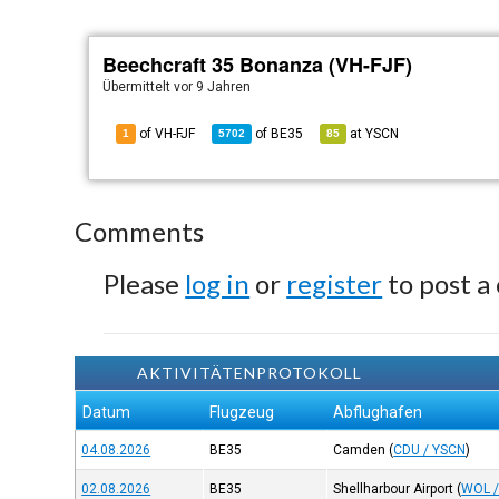
Beechcraft 35 Bonanza (VH-FJF)
Übermittelt
vor 9 Jahren
of VH-FJF
of
BE35
at
YSCN
1
5702
85
Comments
Please
log in
or
register
to post a
AKTIVITÄTENPROTOKOLL
Datum
Flugzeug
Abflughafen
04.08.2026
BE35
Camden
(
CDU / YSCN
)
02.08.2026
BE35
Shellharbour Airport
(
WOL /