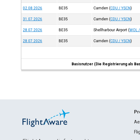
02.08.2026
BE35
Camden
(
CDU / YSCN
)
31.07.2026
BE35
Camden
(
CDU / YSCN
)
28.07.2026
BE35
Shellharbour Airport
(
WOL /
28.07.2026
BE35
Camden
(
CDU / YSCN
)
Basisnutzer (Die Registrierung als Ba
Pr
Ae
Fl