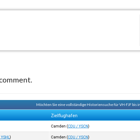
 comment.
Möchten Sie eine vollständige Historiensuche für VH-FJF bis 
Zielflughafen
Camden
(
CDU / YSCN
)
 YSHL
)
Camden
(
CDU / YSCN
)