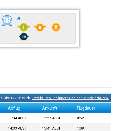
FJF
ins Jahr 1998 zurück?
Jetzt kaufen und innerhalb einer Stunde erhalten.
Abflug
Ankunft
Flugdauer
11:34
AEST
12:27
AEST
0:52
14:33
AEST
15:41
AEST
1:08