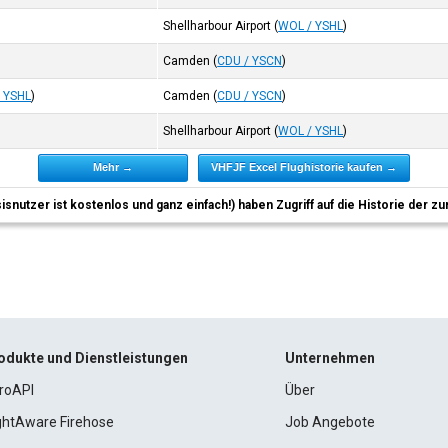
Shellharbour Airport
(
WOL / YSHL
)
Camden
(
CDU / YSCN
)
 YSHL
)
Camden
(
CDU / YSCN
)
Shellharbour Airport
(
WOL / YSHL
)
Mehr →
VHFJF Excel Flughistorie kaufen →
sisnutzer ist kostenlos und ganz einfach!) haben Zugriff auf die Historie der
odukte und Dienstleistungen
Unternehmen
roAPI
Über
ightAware Firehose
Job Angebote