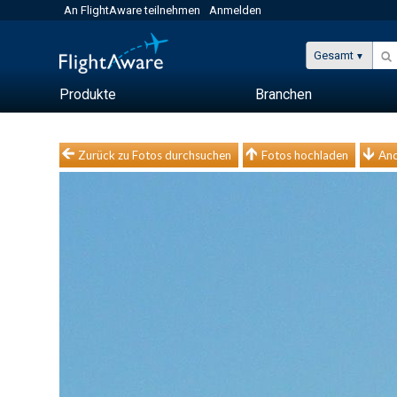
An FlightAware teilnehmen
Anmelden
Gesamt
Produkte
Branchen
Zurück zu Fotos durchsuchen
Fotos hochladen
And