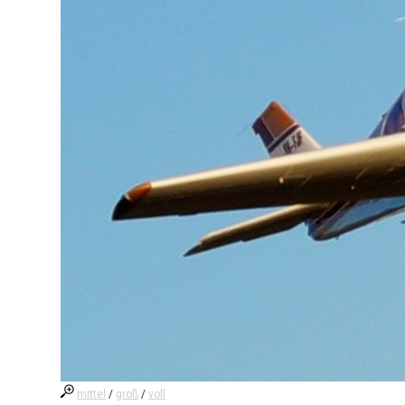
mittel
/
groß
/
voll