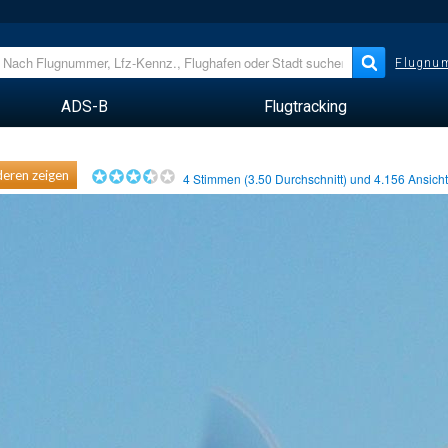
Flugnum
ADS-B
Flugtracking
eren zeigen
4
Stimmen (
3.50
Durchschnitt) und
4.156
Ansich