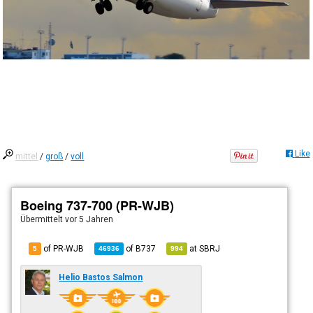
Like
mittel
/
groß
/
voll
Boeing 737-700 (PR-WJB)
Übermittelt
vor 5 Jahren
of PR-WJB
of
B737
at
SBRJ
5
46936
994
Helio Bastos Salmon