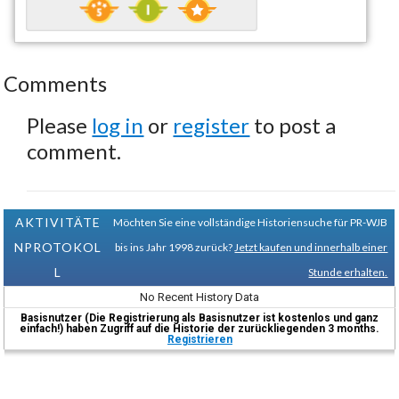
Comments
Please
log in
or
register
to post a
comment.
AKTIVITÄTE
Möchten Sie eine vollständige Historiensuche für PR-WJB
NPROTOKOL
bis ins Jahr 1998 zurück?
Jetzt kaufen und innerhalb einer
L
Stunde erhalten.
No Recent History Data
Basisnutzer (Die Registrierung als Basisnutzer ist kostenlos und ganz
einfach!) haben Zugriff auf die Historie der zurückliegenden 3 months.
Registrieren