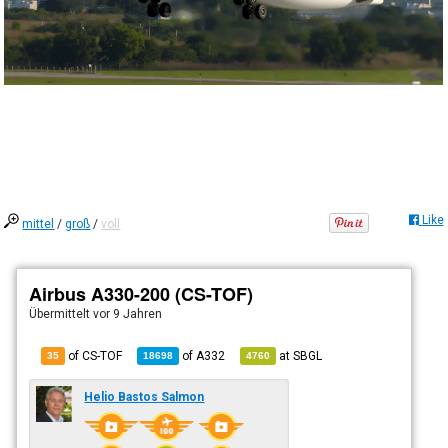
Like
mittel
/
groß
/
voll
Airbus A330-200 (CS-TOF)
Übermittelt
vor 9 Jahren
of CS-TOF
of
A332
at
SBGL
35
18698
4760
Helio Bastos Salmon