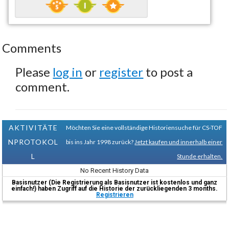
Comments
Please
log in
or
register
to post a
comment.
AKTIVITÄTE
Möchten Sie eine vollständige Historiensuche für CS-TOF
NPROTOKOL
bis ins Jahr 1998 zurück?
Jetzt kaufen und innerhalb einer
L
Stunde erhalten.
No Recent History Data
Basisnutzer (Die Registrierung als Basisnutzer ist kostenlos und ganz
einfach!) haben Zugriff auf die Historie der zurückliegenden 3 months.
Registrieren