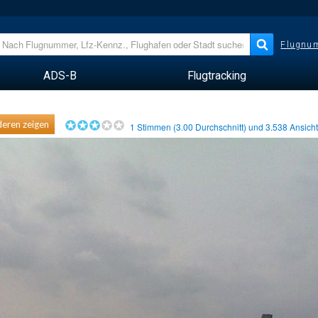
Flugnum
ADS-B
Flugtracking
eren zeigen
1
Stimmen (
3.00
Durchschnitt) und
3.538
Ansich