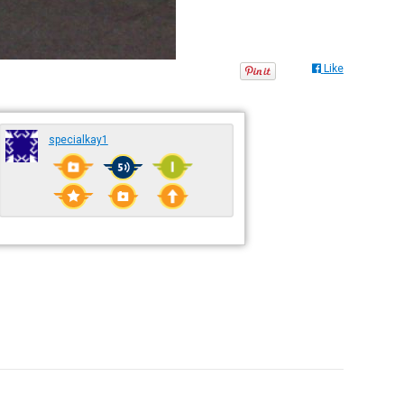
Like
specialkay1