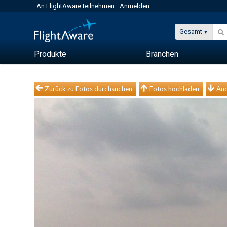
An FlightAware teilnehmen
Anmelden
Gesamt
Produkte
Branchen
Zurück zu Fotos durchsuchen
Fotos hochladen
And