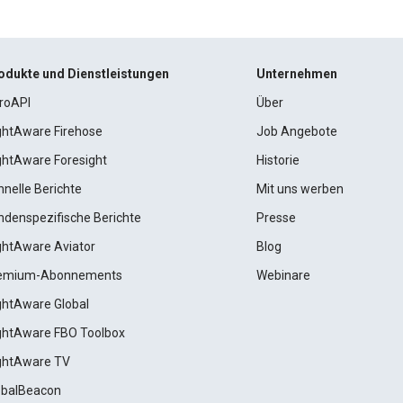
odukte und Dienstleistungen
Unternehmen
roAPI
Über
ightAware Firehose
Job Angebote
ightAware Foresight
Historie
hnelle Berichte
Mit uns werben
ndenspezifische Berichte
Presse
ightAware Aviator
Blog
emium-Abonnements
Webinare
ightAware Global
ightAware FBO Toolbox
ightAware TV
obalBeacon