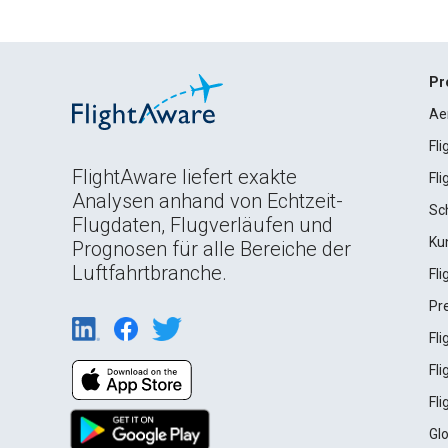
Pr
Ae
Fl
FlightAware liefert exakte
Fl
Analysen anhand von Echtzeit-
Sc
Flugdaten, Flugverläufen und
Ku
Prognosen für alle Bereiche der
Luftfahrtbranche.
Fl
Pr
Fl
Fl
Fl
Gl