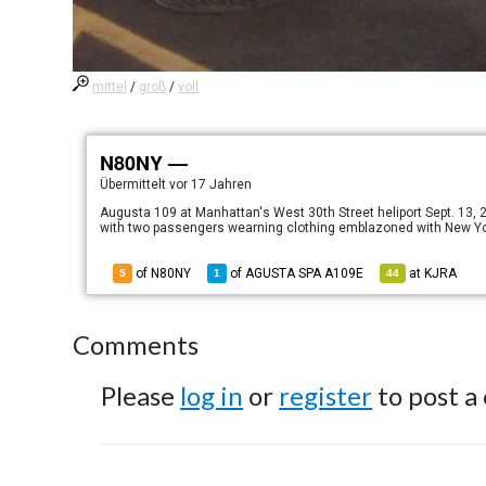
mittel
/
groß
/
voll
N80NY —
Übermittelt
vor 17 Jahren
Augusta 109 at Manhattan's West 30th Street heliport Sept. 13, 2
with two passengers wearning clothing emblazoned with New Yo
of N80NY
of
AGUSTA SPA A109E
at
KJRA
5
1
44
Comments
Please
log in
or
register
to post a