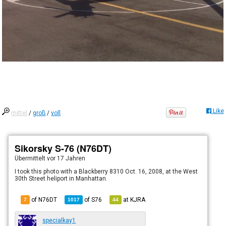
Like
mittel
/
groß
/
voll
Sikorsky S-76 (N76DT)
Übermittelt
vor 17 Jahren
I took this photo with a Blackberry 8310 Oct. 16, 2008, at the West
30th Street heliport in Manhattan.
of N76DT
of
S76
at
KJRA
7
1017
44
specialkay1