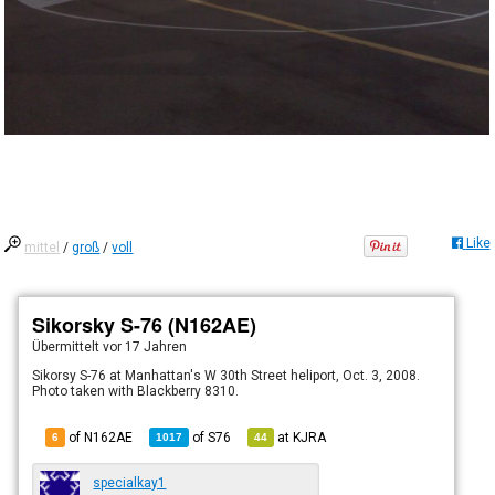
Like
mittel
/
groß
/
voll
Sikorsky S-76 (N162AE)
Übermittelt
vor 17 Jahren
Sikorsy S-76 at Manhattan's W 30th Street heliport, Oct. 3, 2008.
Photo taken with Blackberry 8310.
of N162AE
of
S76
at
KJRA
6
1017
44
specialkay1