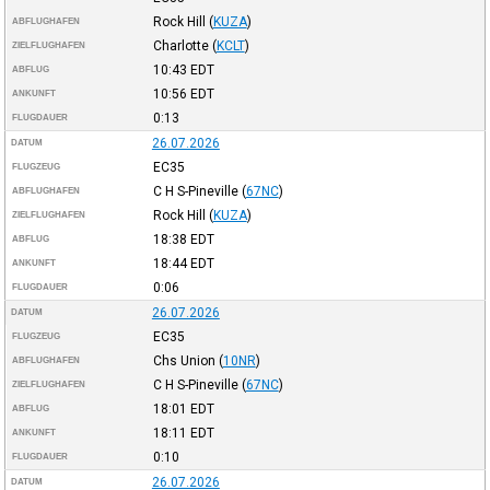
Rock Hill
(
KUZA
)
ABFLUGHAFEN
Charlotte
(
KCLT
)
ZIELFLUGHAFEN
10:43
EDT
ABFLUG
10:56
EDT
ANKUNFT
0:13
FLUGDAUER
26.07.2026
DATUM
EC35
FLUGZEUG
C H S-Pineville
(
67NC
)
ABFLUGHAFEN
Rock Hill
(
KUZA
)
ZIELFLUGHAFEN
18:38
EDT
ABFLUG
18:44
EDT
ANKUNFT
0:06
FLUGDAUER
26.07.2026
DATUM
EC35
FLUGZEUG
Chs Union
(
10NR
)
ABFLUGHAFEN
C H S-Pineville
(
67NC
)
ZIELFLUGHAFEN
18:01
EDT
ABFLUG
18:11
EDT
ANKUNFT
0:10
FLUGDAUER
26.07.2026
DATUM