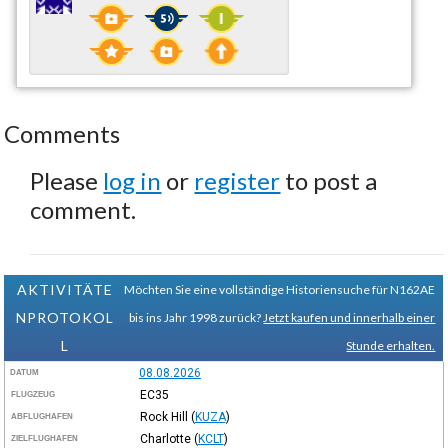
Comments
Please
log in
or
register
to post a
comment.
AKTIVITÄTE
Möchten Sie eine vollständige Historiensuche für N162AE
NPROTOKOL
bis ins Jahr 1998 zurück?
Jetzt kaufen und innerhalb einer
L
Stunde erhalten.
08.08.2026
DATUM
EC35
FLUGZEUG
Rock Hill
(
KUZA
)
ABFLUGHAFEN
Charlotte
(
KCLT
)
ZIELFLUGHAFEN