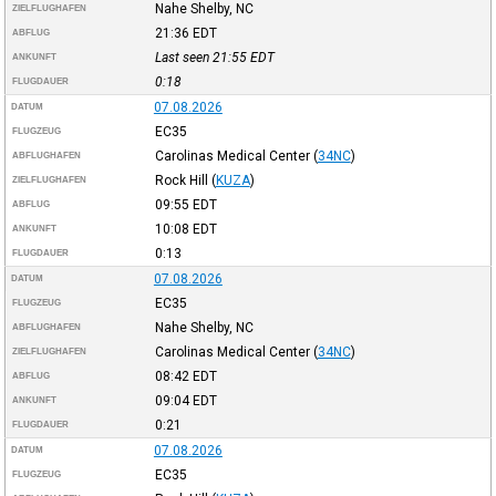
Nahe Shelby, NC
ZIELFLUGHAFEN
21:36
EDT
ABFLUG
Last seen 21:55
EDT
ANKUNFT
0:18
FLUGDAUER
07.08.2026
DATUM
EC35
FLUGZEUG
Carolinas Medical Center
(
34NC
)
ABFLUGHAFEN
Rock Hill
(
KUZA
)
ZIELFLUGHAFEN
09:55
EDT
ABFLUG
10:08
EDT
ANKUNFT
0:13
FLUGDAUER
07.08.2026
DATUM
EC35
FLUGZEUG
Nahe Shelby, NC
ABFLUGHAFEN
Carolinas Medical Center
(
34NC
)
ZIELFLUGHAFEN
08:42
EDT
ABFLUG
09:04
EDT
ANKUNFT
0:21
FLUGDAUER
07.08.2026
DATUM
EC35
FLUGZEUG