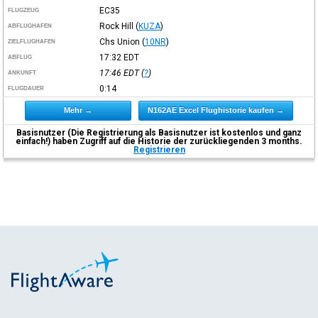
EC35
FLUGZEUG
Rock Hill
(
KUZA
)
ABFLUGHAFEN
Chs Union
(
10NR
)
ZIELFLUGHAFEN
17:32
EDT
ABFLUG
17:46
EDT
(
?
)
ANKUNFT
0:14
FLUGDAUER
Mehr →
N162AE Excel Flughistorie kaufen →
Basisnutzer (Die Registrierung als Basisnutzer ist kostenlos und ganz
einfach!) haben Zugriff auf die Historie der zurückliegenden 3 months.
Registrieren