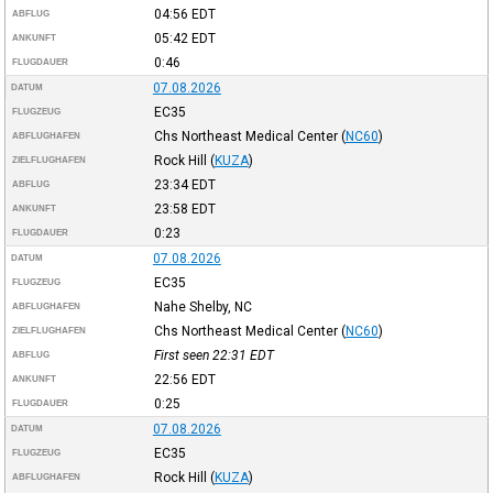
04:56
EDT
ABFLUG
05:42
EDT
ANKUNFT
0:46
FLUGDAUER
07.08.2026
DATUM
EC35
FLUGZEUG
Chs Northeast Medical Center
(
NC60
)
ABFLUGHAFEN
Rock Hill
(
KUZA
)
ZIELFLUGHAFEN
23:34
EDT
ABFLUG
23:58
EDT
ANKUNFT
0:23
FLUGDAUER
07.08.2026
DATUM
EC35
FLUGZEUG
Nahe Shelby, NC
ABFLUGHAFEN
Chs Northeast Medical Center
(
NC60
)
ZIELFLUGHAFEN
First seen 22:31
EDT
ABFLUG
22:56
EDT
ANKUNFT
0:25
FLUGDAUER
07.08.2026
DATUM
EC35
FLUGZEUG
Rock Hill
(
KUZA
)
ABFLUGHAFEN