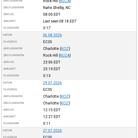
Rock Hill
(
KUZA
)
ABFLUGHAFEN
Nahe Shelby, NC
ZIELFLUGHAFEN
08:00
EDT
ABFLUG
Last seen 08:18
EDT
ANKUNFT
0:17
FLUGDAUER
06.08.2026
DATUM
EC35
FLUGZEUG
Charlotte
(
KCLT
)
ABFLUGHAFEN
Rock Hill
(
KUZA
)
ZIELFLUGHAFEN
23:06
EDT
ABFLUG
23:19
EDT
ANKUNFT
0:13
FLUGDAUER
29.07.2026
DATUM
EC35
FLUGZEUG
Charlotte
(
KCLT
)
ABFLUGHAFEN
Charlotte
(
KCLT
)
ZIELFLUGHAFEN
12:15
EDT
ABFLUG
12:27
EDT
ANKUNFT
0:11
FLUGDAUER
27.07.2026
DATUM
EC35
FLUGZEUG