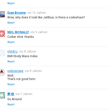
Report
Evan Browne
vor 10 Jahren
Wow, why does it look like JetBlue, is there a codeshare?
Report
NEIL MCNALLY
vor 9 Jahren
Corker shot..thanks
Report
n9341c
vor 8 Jahren
BMI=Body Mass Index
Report
redsoxrowe
vor 8 Jahren
Well...
That’s not good form.
Report
辉 程
vor 7 Jahren
Go Around
Report