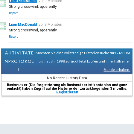
Liam MacDonald
vor 9 Monaten
Strong crosswind, apparently
Report
Liam MacDonald
vor 9 Monaten
Strong crosswind, apparently
Report
AKTIVITÄTE
Möchten Sie eine vollständige Historiensuche für G-MEDM
NPROTOKOL
bis ins Jahr 1998 zurück?
Jetzt kaufen und innerhalb einer
L
Stunde erhalten.
No Recent History Data
Basisnutzer (Die Registrierung als Basisnutzer ist kostenlos und ganz
einfach!) haben Zugriff auf die Historie der zurückliegenden 3 months.
Registrieren