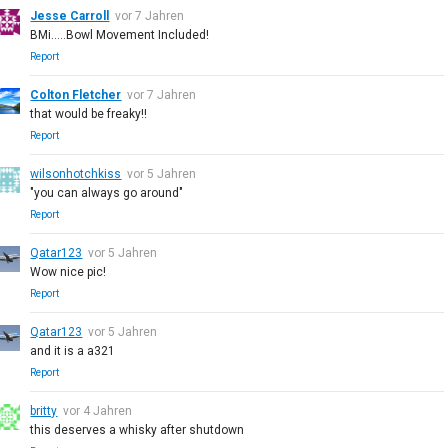
Jesse Carroll
vor 7 Jahren
BMi.....Bowl Movement Included!
Report
Colton Fletcher
vor 7 Jahren
that would be freaky!!
Report
wilsonhotchkiss
vor 5 Jahren
"you can always go around"
Report
Qatar123
vor 5 Jahren
Wow nice pic!
Report
Qatar123
vor 5 Jahren
and it is a a321
Report
britty
vor 4 Jahren
this deserves a whisky after shutdown