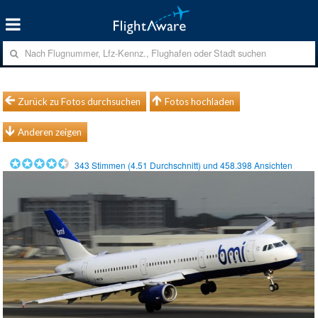
Zurück zu Fotos durchsuchen
Fotos hochladen
Anderen zeigen
343
Stimmen (
4.51
Durchschnitt) und
458.398
Ansichten