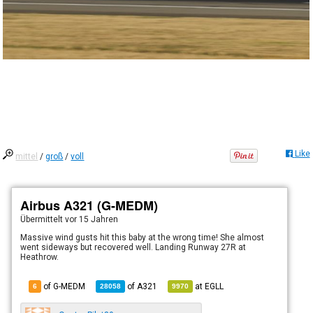
Like
mittel
/
groß
/
voll
Airbus A321 (G-MEDM)
Übermittelt
vor 15 Jahren
Massive wind gusts hit this baby at the wrong time! She almost
went sideways but recovered well. Landing Runway 27R at
Heathrow.
of G-MEDM
of
A321
at
EGLL
6
28058
9970