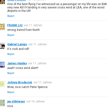
One of the best flying I've witnessed as a passenger on my life was on BMI
very new A319 landing in very severe cross wind at LBA, one of the worst
Airports in the UK!
Report
FRANK LIU
vor 11 Jahren
strong Xwind from North
Report
Gabriel Lamps
vor 11 Jahren
it's rock and roll!
Report
James Hanley
vor 11 Jahren
aaah! cross wind alert!!
Report
Johnny Broderick
vor 11 Jahren
Wow, nice catch Peter Spence.
Report
jay ohlmeyer
vor 10 Jahren
nice