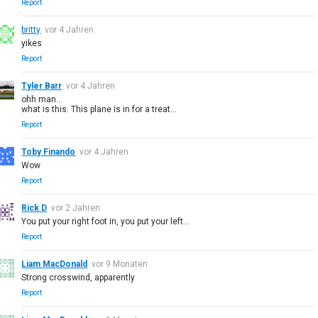
Report
britty
vor 4 Jahren
yikes
Report
Tyler Barr
vor 4 Jahren
ohh man...
what is this. This plane is in for a treat...
Report
Toby Finando
vor 4 Jahren
Wow
Report
Rick D
vor 2 Jahren
You put your right foot in, you put your left...
Report
Liam MacDonald
vor 9 Monaten
Strong crosswind, apparently
Report