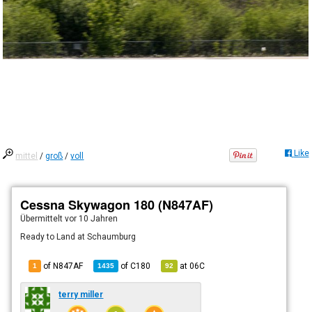
Like
mittel
/
groß
/
voll
Cessna Skywagon 180 (N847AF)
Übermittelt
vor 10 Jahren
Ready to Land at Schaumburg
of N847AF
of
C180
at
06C
1
1435
92
terry miller