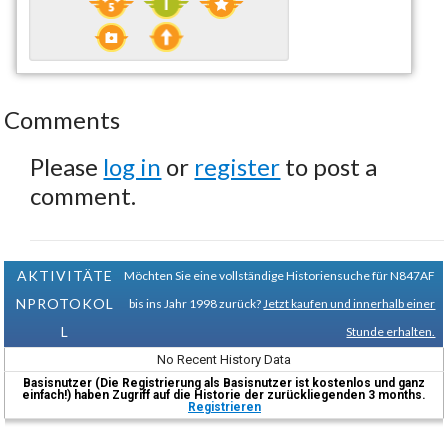
Comments
Please
log in
or
register
to post a
comment.
AKTIVITÄTE
Möchten Sie eine vollständige Historiensuche für N847AF
NPROTOKOL
bis ins Jahr 1998 zurück?
Jetzt kaufen und innerhalb einer
L
Stunde erhalten.
No Recent History Data
Basisnutzer (Die Registrierung als Basisnutzer ist kostenlos und ganz
einfach!) haben Zugriff auf die Historie der zurückliegenden 3 months.
Registrieren