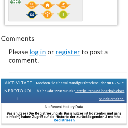
Comments
Please
log in
or
register
to post a
comment.
AKTIVITÄTE
Möchten Sie eine vollständige Historiensuche für N262PS
NPROTOKOL
bis ins Jahr 1998 zurück?
Jetzt kaufen und innerhalb einer
L
Stunde erhalten.
No Recent History Data
Basisnutzer (Die Registrierung als Basisnutzer ist kostenlos und ganz
einfach!) haben Zugriff auf die Historie der zurückliegenden 3 months.
Registrieren