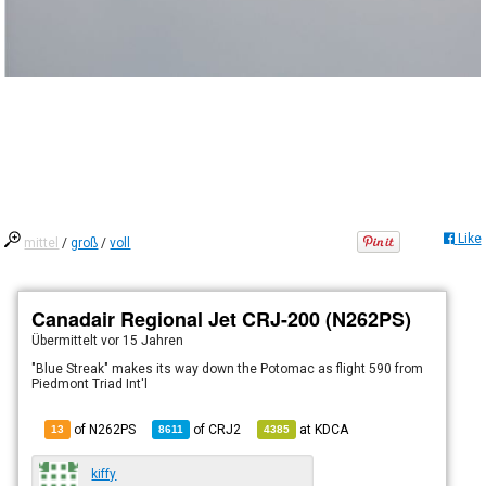
Like
mittel
/
groß
/
voll
Canadair Regional Jet CRJ-200 (N262PS)
Übermittelt
vor 15 Jahren
"Blue Streak" makes its way down the Potomac as flight 590 from
Piedmont Triad Int'l
of N262PS
of
CRJ2
at
KDCA
13
8611
4385
kiffy