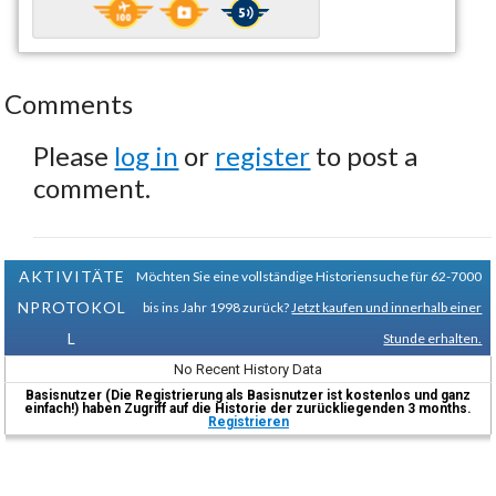
Comments
Please
log in
or
register
to post a
comment.
AKTIVITÄTE
Möchten Sie eine vollständige Historiensuche für 62-7000
NPROTOKOL
bis ins Jahr 1998 zurück?
Jetzt kaufen und innerhalb einer
L
Stunde erhalten.
No Recent History Data
Basisnutzer (Die Registrierung als Basisnutzer ist kostenlos und ganz
einfach!) haben Zugriff auf die Historie der zurückliegenden 3 months.
Registrieren