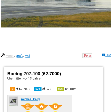
Like
mittel
/
groß
/
voll
Boeing 707-100 (62-7000)
Übermittelt
vor 13 Jahren
of 62-7000
of
B701
at
EIDW
2
570
896
michael kelly