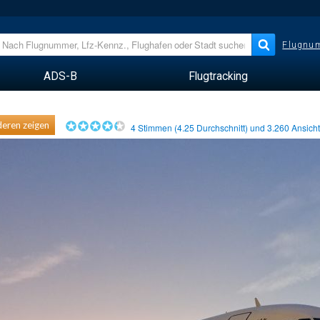
Flugnum
ADS-B
Flugtracking
eren zeigen
4
Stimmen (
4.25
Durchschnitt) und
3.260
Ansich