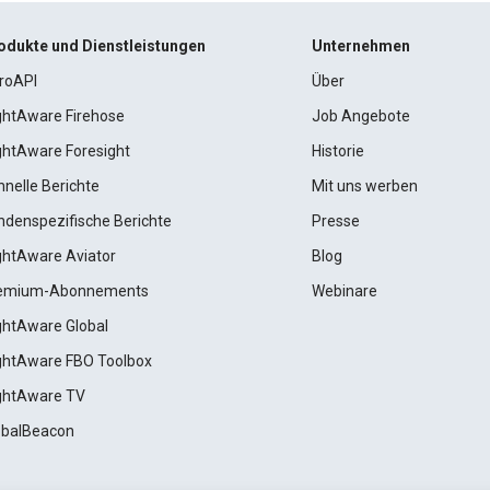
odukte und Dienstleistungen
Unternehmen
roAPI
Über
ightAware Firehose
Job Angebote
ightAware Foresight
Historie
hnelle Berichte
Mit uns werben
ndenspezifische Berichte
Presse
ightAware Aviator
Blog
emium-Abonnements
Webinare
ightAware Global
ightAware FBO Toolbox
ightAware TV
obalBeacon