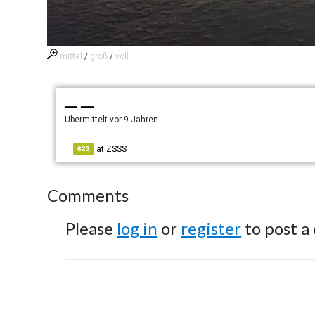
mittel
/
groß
/
voll
— —
Übermittelt
vor 9 Jahren
at
ZSSS
623
Comments
Please
log in
or
register
to post a