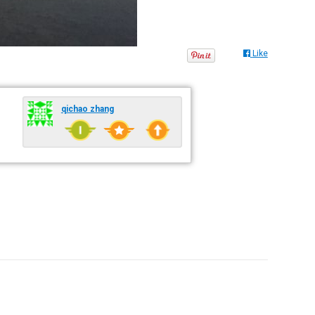
Like
qichao zhang