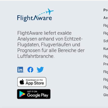
Pr
Ae
Fl
FlightAware liefert exakte
Fl
Analysen anhand von Echtzeit-
Sc
Flugdaten, Flugverläufen und
Ku
Prognosen für alle Bereiche der
Luftfahrtbranche.
Fl
Pr
Fl
Fl
Fl
Gl