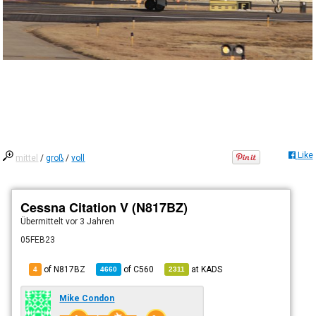
Like
mittel
/
groß
/
voll
Cessna Citation V (N817BZ)
Übermittelt
vor 3 Jahren
05FEB23
of N817BZ
of
C560
at
KADS
4
4660
2311
Mike Condon