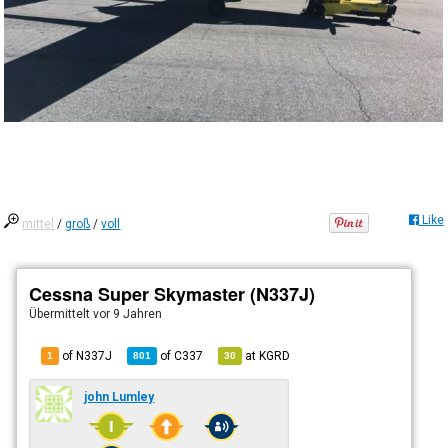
Like
mittel
/
groß
/
voll
Cessna Super Skymaster (N337J)
Übermittelt
vor 9 Jahren
of N337J
of
C337
at
KGRD
1
801
30
john Lumley