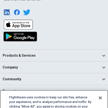
Products & Services
Company
Community
Support
FlightAware uses cookies to keep our site free, enhance
your experience, and to analyze performance and traffic. By
English (USA)
clicking “Allow All”, you agree to storing cookies on your
2026 FlightAware