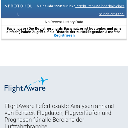
NPROTOKOL
bis ins Jahr 1998 zurück?
Jetzt kaufen und innerhalb einer
L
Stunde erhalten.
No Recent History Data
Basisnutzer (Die Registrierung als Basisnutzer ist kostenlos und ganz
einfach!) haben Zugriff auf die Historie der zurückliegenden 3 months.
Registrieren
FlightAware liefert exakte Analysen anhand
von Echtzeit-Flugdaten, Flugverläufen und
Prognosen für alle Bereiche der
Luftfahrtbranche.