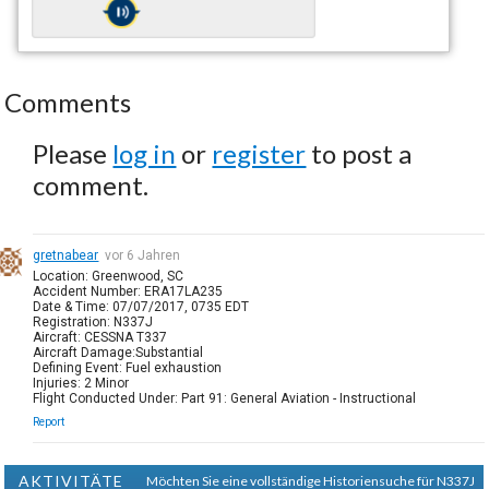
Comments
Please
log in
or
register
to post a
comment.
gretnabear
vor 6 Jahren
Location: Greenwood, SC
Accident Number: ERA17LA235
Date & Time: 07/07/2017, 0735 EDT
Registration: N337J
Aircraft: CESSNA T337
Aircraft Damage:Substantial
Defining Event: Fuel exhaustion
Injuries: 2 Minor
Flight Conducted Under: Part 91: General Aviation - Instructional
Report
AKTIVITÄTE
Möchten Sie eine vollständige Historiensuche für N337J