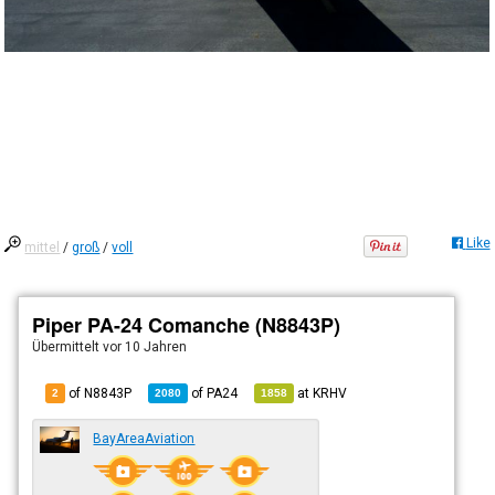
Like
mittel
/
groß
/
voll
Piper PA-24 Comanche (N8843P)
Übermittelt
vor 10 Jahren
of N8843P
of
PA24
at
KRHV
2
2080
1858
BayAreaAviation