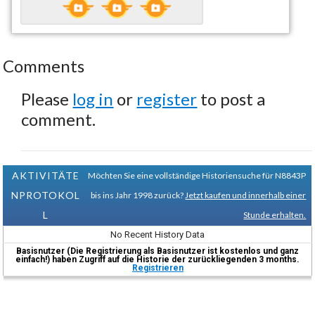
Comments
Please
log in
or
register
to post a
comment.
AKTIVITÄTE
Möchten Sie eine vollständige Historiensuche für N8843P
NPROTOKOL
bis ins Jahr 1998 zurück?
Jetzt kaufen und innerhalb einer
L
Stunde erhalten.
No Recent History Data
Basisnutzer (Die Registrierung als Basisnutzer ist kostenlos und ganz
einfach!) haben Zugriff auf die Historie der zurückliegenden 3 months.
Registrieren