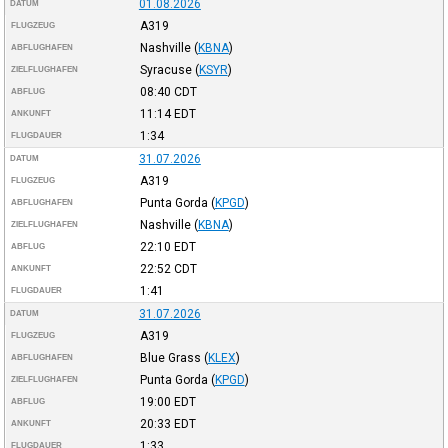
01.08.2026
DATUM
A319
FLUGZEUG
Nashville
(
KBNA
)
ABFLUGHAFEN
Syracuse
(
KSYR
)
ZIELFLUGHAFEN
08:40
CDT
ABFLUG
11:14
EDT
ANKUNFT
1:34
FLUGDAUER
31.07.2026
DATUM
A319
FLUGZEUG
Punta Gorda
(
KPGD
)
ABFLUGHAFEN
Nashville
(
KBNA
)
ZIELFLUGHAFEN
22:10
EDT
ABFLUG
22:52
CDT
ANKUNFT
1:41
FLUGDAUER
31.07.2026
DATUM
A319
FLUGZEUG
Blue Grass
(
KLEX
)
ABFLUGHAFEN
Punta Gorda
(
KPGD
)
ZIELFLUGHAFEN
19:00
EDT
ABFLUG
20:33
EDT
ANKUNFT
1:33
FLUGDAUER