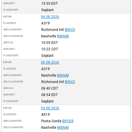
13:55
EDT
ANKUNFT
Geplant
FLUGDAUER
06.08.2026
DATUM
A319
FLUGZEUG
Richmond Intl
(
KRIC
)
ABFLUGHAFEN
Nashville
(
KBNA
)
ZIELFLUGHAFEN
10:09
EDT
ABFLUG
10:22
CDT
ANKUNFT
Geplant
FLUGDAUER
06.08.2026
DATUM
A319
FLUGZEUG
Nashville
(
KBNA
)
ABFLUGHAFEN
Richmond Intl
(
KRIC
)
ZIELFLUGHAFEN
06:40
CDT
ABFLUG
08:54
EDT
ANKUNFT
Geplant
FLUGDAUER
03.08.2026
DATUM
A319
FLUGZEUG
Punta Gorda
(
KPGD
)
ABFLUGHAFEN
Nashville
(
KBNA
)
ZIELFLUGHAFEN