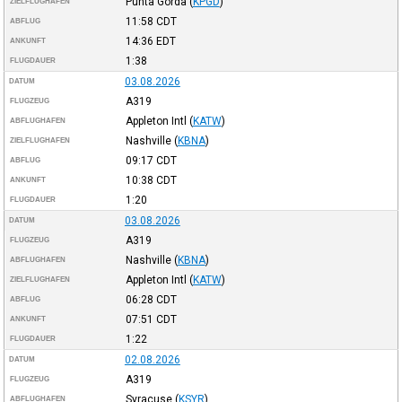
Punta Gorda
(
KPGD
)
ZIELFLUGHAFEN
11:58
CDT
ABFLUG
14:36
EDT
ANKUNFT
1:38
FLUGDAUER
03.08.2026
DATUM
A319
FLUGZEUG
Appleton Intl
(
KATW
)
ABFLUGHAFEN
Nashville
(
KBNA
)
ZIELFLUGHAFEN
09:17
CDT
ABFLUG
10:38
CDT
ANKUNFT
1:20
FLUGDAUER
03.08.2026
DATUM
A319
FLUGZEUG
Nashville
(
KBNA
)
ABFLUGHAFEN
Appleton Intl
(
KATW
)
ZIELFLUGHAFEN
06:28
CDT
ABFLUG
07:51
CDT
ANKUNFT
1:22
FLUGDAUER
02.08.2026
DATUM
A319
FLUGZEUG
Syracuse
(
KSYR
)
ABFLUGHAFEN