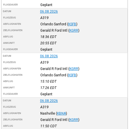
Geplant
FLUGDAUER
06.08.2026
DATUM
A319
FLUGZEUG
Orlando Sanford
(
KSFB
)
ABFLUGHAFEN
Gerald R Ford Intl
(
KGRR
)
ZIELFLUGHAFEN
18:36
EDT
ABFLUG
20:55
EDT
ANKUNFT
Geplant
FLUGDAUER
06.08.2026
DATUM
A319
FLUGZEUG
Gerald R Ford Intl
(
KGRR
)
ABFLUGHAFEN
Orlando Sanford
(
KSFB
)
ZIELFLUGHAFEN
15:10
EDT
ABFLUG
17:26
EDT
ANKUNFT
Geplant
FLUGDAUER
06.08.2026
DATUM
A319
FLUGZEUG
Nashville
(
KBNA
)
ABFLUGHAFEN
Gerald R Ford Intl
(
KGRR
)
ZIELFLUGHAFEN
11:50
CDT
ABFLUG