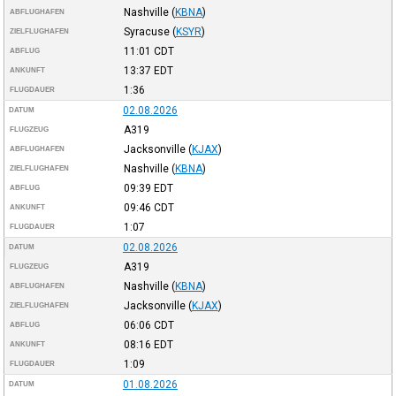
Nashville
(
KBNA
)
ABFLUGHAFEN
Syracuse
(
KSYR
)
ZIELFLUGHAFEN
11:01
CDT
ABFLUG
13:37
EDT
ANKUNFT
1:36
FLUGDAUER
02.08.2026
DATUM
A319
FLUGZEUG
Jacksonville
(
KJAX
)
ABFLUGHAFEN
Nashville
(
KBNA
)
ZIELFLUGHAFEN
09:39
EDT
ABFLUG
09:46
CDT
ANKUNFT
1:07
FLUGDAUER
02.08.2026
DATUM
A319
FLUGZEUG
Nashville
(
KBNA
)
ABFLUGHAFEN
Jacksonville
(
KJAX
)
ZIELFLUGHAFEN
06:06
CDT
ABFLUG
08:16
EDT
ANKUNFT
1:09
FLUGDAUER
01.08.2026
DATUM