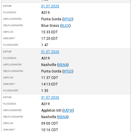
31.07.2026
DATUM
A319
FLUGZEUG
Punta Gorda
(
KPGD
)
ABFLUGHAFEN
Blue Grass
(
KLEX
)
ZIELFLUGHAFEN
15:33
EDT
ABFLUG
17:20
EDT
ANKUNFT
1:47
FLUGDAUER
31.07.2026
DATUM
A319
FLUGZEUG
Nashville
(
KBNA
)
ABFLUGHAFEN
Punta Gorda
(
KPGD
)
ZIELFLUGHAFEN
11:37
CDT
ABFLUG
14:13
EDT
ANKUNFT
1:35
FLUGDAUER
31.07.2026
DATUM
A319
FLUGZEUG
Appleton Intl
(
KATW
)
ABFLUGHAFEN
Nashville
(
KBNA
)
ZIELFLUGHAFEN
09:00
CDT
ABFLUG
10:16
CDT
ANKUNFT