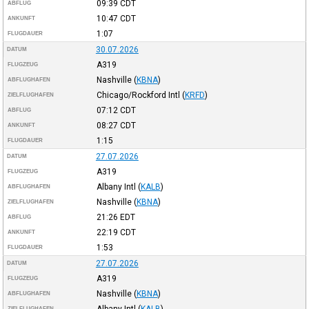
09:39
CDT
ABFLUG
10:47
CDT
ANKUNFT
1:07
FLUGDAUER
30.07.2026
DATUM
A319
FLUGZEUG
Nashville
(
KBNA
)
ABFLUGHAFEN
Chicago/Rockford Intl
(
KRFD
)
ZIELFLUGHAFEN
07:12
CDT
ABFLUG
08:27
CDT
ANKUNFT
1:15
FLUGDAUER
27.07.2026
DATUM
A319
FLUGZEUG
Albany Intl
(
KALB
)
ABFLUGHAFEN
Nashville
(
KBNA
)
ZIELFLUGHAFEN
21:26
EDT
ABFLUG
22:19
CDT
ANKUNFT
1:53
FLUGDAUER
27.07.2026
DATUM
A319
FLUGZEUG
Nashville
(
KBNA
)
ABFLUGHAFEN
Albany Intl
(
KALB
)
ZIELFLUGHAFEN