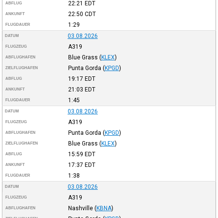
22:21
EDT
ABFLUG
22:50
CDT
ANKUNFT
1:29
FLUGDAUER
03.08.2026
DATUM
A319
FLUGZEUG
Blue Grass
(
KLEX
)
ABFLUGHAFEN
Punta Gorda
(
KPGD
)
ZIELFLUGHAFEN
19:17
EDT
ABFLUG
21:03
EDT
ANKUNFT
1:45
FLUGDAUER
03.08.2026
DATUM
A319
FLUGZEUG
Punta Gorda
(
KPGD
)
ABFLUGHAFEN
Blue Grass
(
KLEX
)
ZIELFLUGHAFEN
15:59
EDT
ABFLUG
17:37
EDT
ANKUNFT
1:38
FLUGDAUER
03.08.2026
DATUM
A319
FLUGZEUG
Nashville
(
KBNA
)
ABFLUGHAFEN