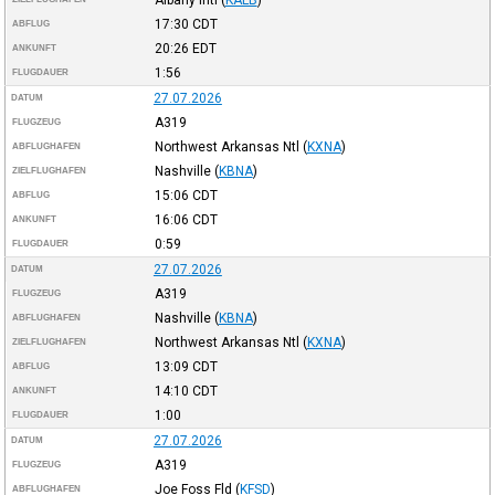
17:30
CDT
ABFLUG
20:26
EDT
ANKUNFT
1:56
FLUGDAUER
27.07.2026
DATUM
A319
FLUGZEUG
Northwest Arkansas Ntl
(
KXNA
)
ABFLUGHAFEN
Nashville
(
KBNA
)
ZIELFLUGHAFEN
15:06
CDT
ABFLUG
16:06
CDT
ANKUNFT
0:59
FLUGDAUER
27.07.2026
DATUM
A319
FLUGZEUG
Nashville
(
KBNA
)
ABFLUGHAFEN
Northwest Arkansas Ntl
(
KXNA
)
ZIELFLUGHAFEN
13:09
CDT
ABFLUG
14:10
CDT
ANKUNFT
1:00
FLUGDAUER
27.07.2026
DATUM
A319
FLUGZEUG
Joe Foss Fld
(
KFSD
)
ABFLUGHAFEN