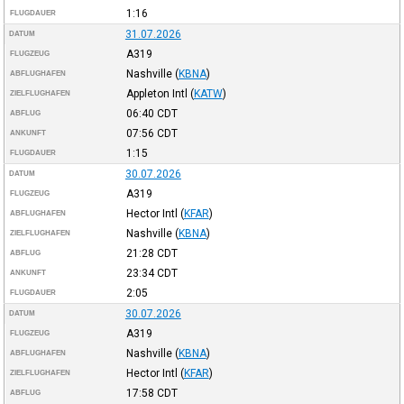
1:16
FLUGDAUER
31.07.2026
DATUM
A319
FLUGZEUG
Nashville
(
KBNA
)
ABFLUGHAFEN
Appleton Intl
(
KATW
)
ZIELFLUGHAFEN
06:40
CDT
ABFLUG
07:56
CDT
ANKUNFT
1:15
FLUGDAUER
30.07.2026
DATUM
A319
FLUGZEUG
Hector Intl
(
KFAR
)
ABFLUGHAFEN
Nashville
(
KBNA
)
ZIELFLUGHAFEN
21:28
CDT
ABFLUG
23:34
CDT
ANKUNFT
2:05
FLUGDAUER
30.07.2026
DATUM
A319
FLUGZEUG
Nashville
(
KBNA
)
ABFLUGHAFEN
Hector Intl
(
KFAR
)
ZIELFLUGHAFEN
17:58
CDT
ABFLUG