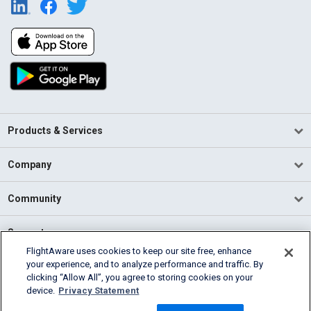
Products & Services
Company
Community
Support
FlightAware uses cookies to keep our site free, enhance
your experience, and to analyze performance and traffic. By
English (USA)
clicking “Allow All”, you agree to storing cookies on your
2026 FlightAware
device.
Privacy Statement
Terms of Use
Privacy
Cookie Settings