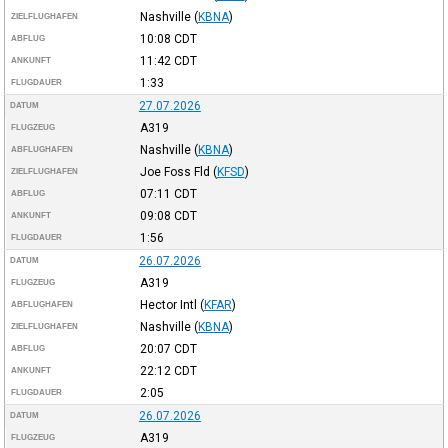
Nashville
(
KBNA
)
ZIELFLUGHAFEN
10:08
CDT
ABFLUG
11:42
CDT
ANKUNFT
1:33
FLUGDAUER
27.07.2026
DATUM
A319
FLUGZEUG
Nashville
(
KBNA
)
ABFLUGHAFEN
Joe Foss Fld
(
KFSD
)
ZIELFLUGHAFEN
07:11
CDT
ABFLUG
09:08
CDT
ANKUNFT
1:56
FLUGDAUER
26.07.2026
DATUM
A319
FLUGZEUG
Hector Intl
(
KFAR
)
ABFLUGHAFEN
Nashville
(
KBNA
)
ZIELFLUGHAFEN
20:07
CDT
ABFLUG
22:12
CDT
ANKUNFT
2:05
FLUGDAUER
26.07.2026
DATUM
A319
FLUGZEUG