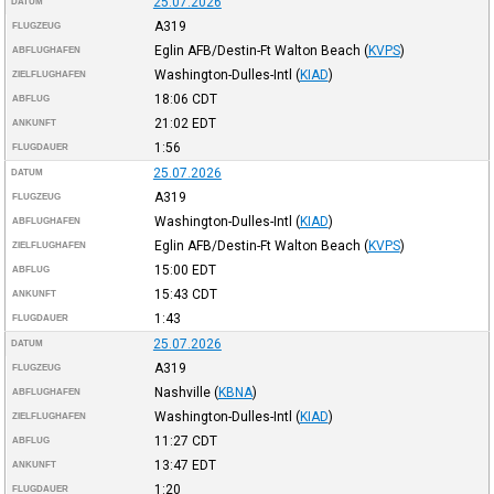
25.07.2026
DATUM
A319
FLUGZEUG
Eglin AFB/Destin-Ft Walton Beach
(
KVPS
)
ABFLUGHAFEN
Washington-Dulles-Intl
(
KIAD
)
ZIELFLUGHAFEN
18:06
CDT
ABFLUG
21:02
EDT
ANKUNFT
1:56
FLUGDAUER
25.07.2026
DATUM
A319
FLUGZEUG
Washington-Dulles-Intl
(
KIAD
)
ABFLUGHAFEN
Eglin AFB/Destin-Ft Walton Beach
(
KVPS
)
ZIELFLUGHAFEN
15:00
EDT
ABFLUG
15:43
CDT
ANKUNFT
1:43
FLUGDAUER
25.07.2026
DATUM
A319
FLUGZEUG
Nashville
(
KBNA
)
ABFLUGHAFEN
Washington-Dulles-Intl
(
KIAD
)
ZIELFLUGHAFEN
11:27
CDT
ABFLUG
13:47
EDT
ANKUNFT
1:20
FLUGDAUER