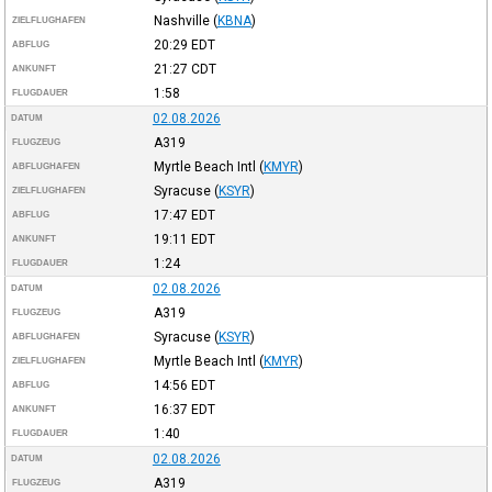
Nashville
(
KBNA
)
ZIELFLUGHAFEN
20:29
EDT
ABFLUG
21:27
CDT
ANKUNFT
1:58
FLUGDAUER
02.08.2026
DATUM
A319
FLUGZEUG
Myrtle Beach Intl
(
KMYR
)
ABFLUGHAFEN
Syracuse
(
KSYR
)
ZIELFLUGHAFEN
17:47
EDT
ABFLUG
19:11
EDT
ANKUNFT
1:24
FLUGDAUER
02.08.2026
DATUM
A319
FLUGZEUG
Syracuse
(
KSYR
)
ABFLUGHAFEN
Myrtle Beach Intl
(
KMYR
)
ZIELFLUGHAFEN
14:56
EDT
ABFLUG
16:37
EDT
ANKUNFT
1:40
FLUGDAUER
02.08.2026
DATUM
A319
FLUGZEUG