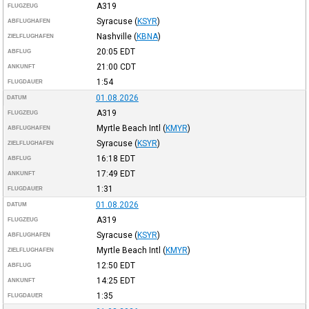
A319
FLUGZEUG
Syracuse
(
KSYR
)
ABFLUGHAFEN
Nashville
(
KBNA
)
ZIELFLUGHAFEN
20:05
EDT
ABFLUG
21:00
CDT
ANKUNFT
1:54
FLUGDAUER
01.08.2026
DATUM
A319
FLUGZEUG
Myrtle Beach Intl
(
KMYR
)
ABFLUGHAFEN
Syracuse
(
KSYR
)
ZIELFLUGHAFEN
16:18
EDT
ABFLUG
17:49
EDT
ANKUNFT
1:31
FLUGDAUER
01.08.2026
DATUM
A319
FLUGZEUG
Syracuse
(
KSYR
)
ABFLUGHAFEN
Myrtle Beach Intl
(
KMYR
)
ZIELFLUGHAFEN
12:50
EDT
ABFLUG
14:25
EDT
ANKUNFT
1:35
FLUGDAUER