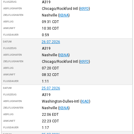
A319
FLUGZEUG
Chicago/Rockford Intl
(
KRFD
)
ABFLUGHAFEN
Nashville
(
KBNA
)
ZIELFLUGHAFEN
09:31
CDT
ABFLUG
10:30
CDT
ANKUNFT
0:59
FLUGDAUER
26.07.2026
DATUM
A319
FLUGZEUG
Nashville
(
KBNA
)
ABFLUGHAFEN
Chicago/Rockford Intl
(
KRFD
)
ZIELFLUGHAFEN
07:20
CDT
ABFLUG
08:32
CDT
ANKUNFT
1:11
FLUGDAUER
25.07.2026
DATUM
A319
FLUGZEUG
Washington-Dulles-Intl
(
KIAD
)
ABFLUGHAFEN
Nashville
(
KBNA
)
ZIELFLUGHAFEN
22:06
EDT
ABFLUG
22:23
CDT
ANKUNFT
1:17
FLUGDAUER