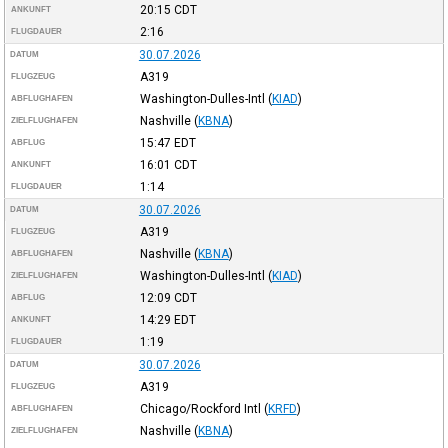
20:15
CDT
ANKUNFT
2:16
FLUGDAUER
30.07.2026
DATUM
A319
FLUGZEUG
Washington-Dulles-Intl
(
KIAD
)
ABFLUGHAFEN
Nashville
(
KBNA
)
ZIELFLUGHAFEN
15:47
EDT
ABFLUG
16:01
CDT
ANKUNFT
1:14
FLUGDAUER
30.07.2026
DATUM
A319
FLUGZEUG
Nashville
(
KBNA
)
ABFLUGHAFEN
Washington-Dulles-Intl
(
KIAD
)
ZIELFLUGHAFEN
12:09
CDT
ABFLUG
14:29
EDT
ANKUNFT
1:19
FLUGDAUER
30.07.2026
DATUM
A319
FLUGZEUG
Chicago/Rockford Intl
(
KRFD
)
ABFLUGHAFEN
Nashville
(
KBNA
)
ZIELFLUGHAFEN