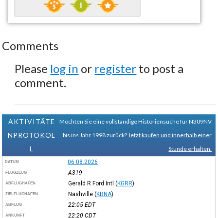
Comments
Please
log in
or
register
to post a
comment.
AKTIVITÄTE
Möchten Sie eine vollständige Historiensuche für N309NV
NPROTOKOL
bis ins Jahr 1998 zurück?
Jetzt kaufen und innerhalb einer
L
Stunde erhalten.
06.08.2026
DATUM
A319
FLUGZEUG
Gerald R Ford Intl
(
KGRR
)
ABFLUGHAFEN
Nashville
(
KBNA
)
ZIELFLUGHAFEN
22:05
EDT
ABFLUG
22:20
CDT
ANKUNFT