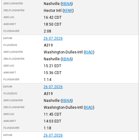
Nashville
(
KBNA
)
ABFLUGHAFEN
Hector Intl
(
KFAR
)
ZIELFLUGHAFEN
16:42
CDT
ABFLUG
18:50
CDT
ANKUNFT
2:08
FLUGDAUER
26.07.2026
DATUM
A319
FLUGZEUG
Washington-Dulles-Intl
(
KIAD
)
ABFLUGHAFEN
Nashville
(
KBNA
)
ZIELFLUGHAFEN
15:21
EDT
ABFLUG
15:36
CDT
ANKUNFT
1:14
FLUGDAUER
26.07.2026
DATUM
A319
FLUGZEUG
Nashville
(
KBNA
)
ABFLUGHAFEN
Washington-Dulles-Intl
(
KIAD
)
ZIELFLUGHAFEN
11:45
CDT
ABFLUG
14:03
EDT
ANKUNFT
1:18
FLUGDAUER
26.07.2026
DATUM