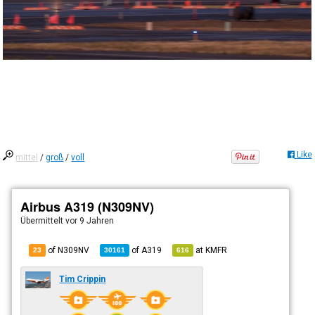
Like
mittel
/
groß
/
voll
Airbus A319 (N309NV)
Übermittelt
vor 9 Jahren
of N309NV
of
A319
at
KMFR
23
30161
616
Tim Crippin