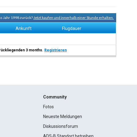
ns Jahr 1998 zurück?
Jetzt kaufen und innerhalb einer Stunde erhalten.
Ankunft
Flugdauer
 zurückliegenden 3 months.
Registrieren
Community
Fotos
Neueste Meldungen
Diskussionsforum
ADS-B Standort betreiben