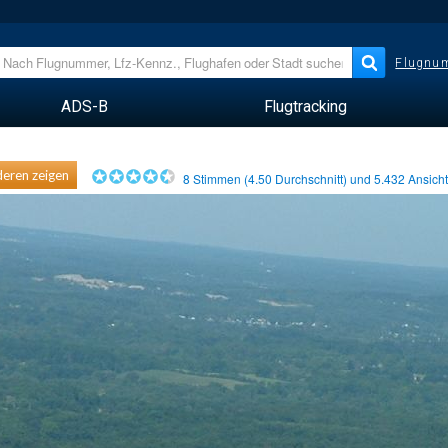
Flugnum
ADS-B
Flugtracking
eren zeigen
8
Stimmen (
4.50
Durchschnitt) und
5.432
Ansich