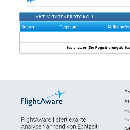
Report
AKTIVITÄTENPROTOKOLL
Datum
Flugzeug
Abflughafe
Basisnutzer (Die Registrierung als Ba
Pr
Ae
Fl
FlightAware liefert exakte
Fl
Analysen anhand von Echtzeit-
Sc