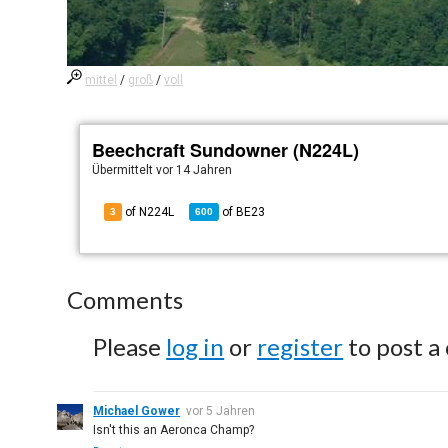
mittel
/
groß
/
voll
Beechcraft Sundowner (N224L)
Übermittelt
vor 14 Jahren
of N224L
of
BE23
3
600
Comments
Please
log in
or
register
to post a
Michael Gower
vor 5 Jahren
Isn't this an Aeronca Champ?