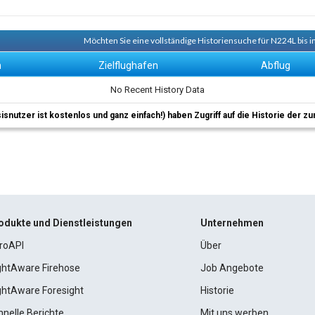
Möchten Sie eine vollständige Historiensuche für N224L bis i
n
Zielflughafen
Abflug
No Recent History Data
sisnutzer ist kostenlos und ganz einfach!) haben Zugriff auf die Historie der
odukte und Dienstleistungen
Unternehmen
roAPI
Über
ightAware Firehose
Job Angebote
ightAware Foresight
Historie
hnelle Berichte
Mit uns werben