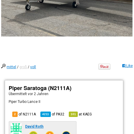
Like
mittel
/
groß
/
voll
Piper Saratoga (N2111A)
Übermittelt
vor 2 Jahren
Piper Turbo Lance II
of N2111A
of
PA32
at
KAEG
2
4211
101
David Roth