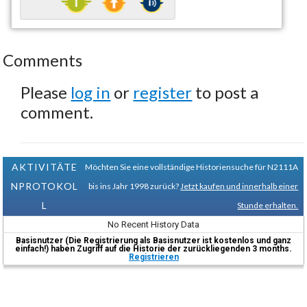
Comments
Please
log in
or
register
to post a
comment.
AKTIVITÄTE
Möchten Sie eine vollständige Historiensuche für N2111A
NPROTOKOL
bis ins Jahr 1998 zurück?
Jetzt kaufen und innerhalb einer
L
Stunde erhalten.
No Recent History Data
Basisnutzer (Die Registrierung als Basisnutzer ist kostenlos und ganz
einfach!) haben Zugriff auf die Historie der zurückliegenden 3 months.
Registrieren